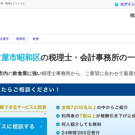
 - 税理士ドットコム
ログイン
税
古屋市
昭和区
飲食
古屋市昭和区
の税理士・会計事務所の
市内
の
飲食業に強い
税理士事務所から、ご要望に合わせて最適