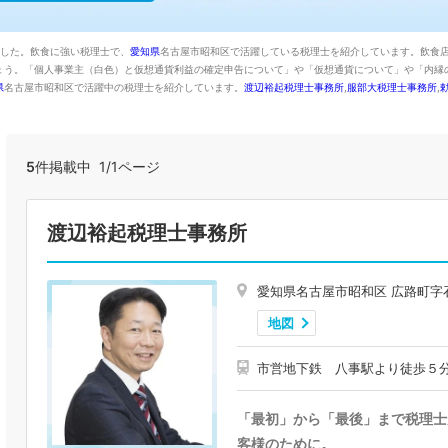
ました。飲食に強い税理士で、
愛知県
名古屋市昭和区で活躍している税理士を紹介しています。飲食
ょう。「個人事業主（白色）と仮想通貨利益の確定申告について」や「仮想通貨について」や「内縁
県
名古屋市昭和区で活躍中の税理士を紹介しています。
渡辺裕起税理士事務所
,
服部大税理士事務所
,
5
件掲載中 1/1ページ
渡辺裕起税理士事務所
愛知県名古屋市昭和区 広路町字
地図
市営地下鉄 八事駅より徒歩５
「最初」から「最後」まで税理士
客様のために。