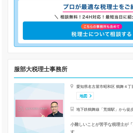
服部大税理士事務所
愛知県名古屋市昭和区 鶴舞４丁
地図
地下鉄鶴舞線「荒畑駅」から徒
小難しいことが苦手な税理士が「
す