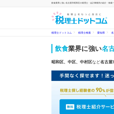
飲食業界に強い名古屋市昭和区の税理士・会計事務所の紹介・検索一覧
税理士ドットコム
税理士検索
愛知県
名
飲食
業界に強い
名
昭和区、中区、中村区
など
名古屋