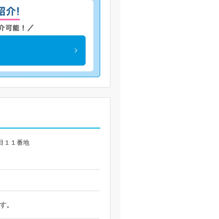
目１１番地
す。