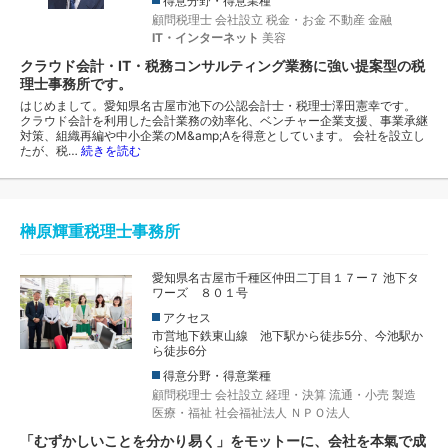
得意分野・得意業種
顧問税理士
会社設立
税金・お金
不動産
金融
IT・インターネット
美容
クラウド会計・IT・税務コンサルティング業務に強い提案型の税
理士事務所です。
はじめまして。愛知県名古屋市池下の公認会計士・税理士澤田憲幸です。
クラウド会計を利用した会計業務の効率化、ベンチャー企業支援、事業承継
対策、組織再編や中小企業のM&amp;Aを得意としています。 会社を設立し
たが、税…
続きを読む
榊原輝重税理士事務所
愛知県名古屋市千種区仲田二丁目１７ー７ 池下タ
ワーズ ８０１号
アクセス
市営地下鉄東山線 池下駅から徒歩5分、今池駅か
ら徒歩6分
得意分野・得意業種
顧問税理士
会社設立
経理・決算
流通・小売
製造
医療・福祉
社会福祉法人
ＮＰＯ法人
「むずかしいことを分かり易く」をモットーに、会社を本氣で成