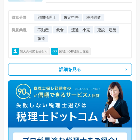
得意分野
顧問税理士
確定申告
税務調査
得意業種
不動産
飲食
流通・小売
建設・建築
製造
個人の相談も受付可
国税庁OB税理士在籍
詳細を見る