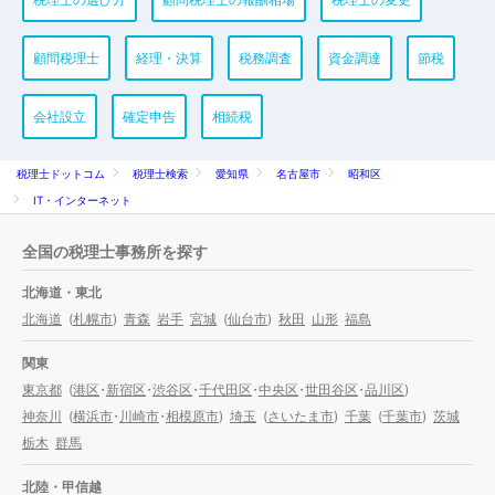
顧問税理士
経理・決算
税務調査
資金調達
節税
会社設立
確定申告
相続税
税理士ドットコム
税理士検索
愛知県
名古屋市
昭和区
IT・インターネット
全国の税理士事務所を探す
北海道・東北
北海道
(
札幌市
)
青森
岩手
宮城
(
仙台市
)
秋田
山形
福島
関東
東京都
(
港区
・
新宿区
・
渋谷区
・
千代田区
・
中央区
・
世田谷区
・
品川区
)
神奈川
(
横浜市
・
川崎市
・
相模原市
)
埼玉
(
さいたま市
)
千葉
(
千葉市
)
茨城
栃木
群馬
北陸・甲信越