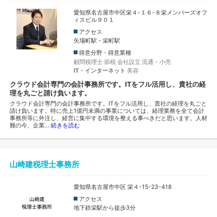
愛知県名古屋市中区栄４-１６-８栄メンバーズオフ
ィスビル９０１
アクセス
矢場町駅・栄町駅
得意分野・得意業種
顧問税理士
節税
会社設立
流通・小売
IT・インターネット
美容
クラウド会計専門の会計事務所です。ITをフル活用し、貴社の経
理を丸ごと請け負います。
クラウド会計専門の会計事務所です。ITをフル活用し、貴社の経理を丸ごと
請け負います。特に売上1億円未満の事業については、経理業務を全て会計
事務所等に外注し、経営に集中する環境を整える事べきだと思います。人材
難の今、企業…
続きを読む
山崎建税理士事務所
愛知県名古屋市中区 栄４-15-23-418
アクセス
地下鉄栄駅から徒歩3分