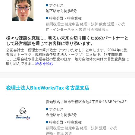
アクセス
池下駅から徒歩5分
得意分野・得意業種
顧問税理士
確定申告
経理・決算
飲食
流通・小売
IT・インターネット
製造
社会福祉法人
様々な課題を克服し、明るい未来を切り開くためのパートナーと
して経営相談を通じてお客様に寄り添います。
公認会計士・税理士の筒井敬士（つついたかし）と申します。2004年に監
査法人トーマツ（現有限責任監査法人トーマツ）に入所後、17年間勤務
し、上場会社や非上場会社の監査のほか、地方自治体の向けの非監査業務に
取り組んできま…
続きを読む
税理士法人BlueWorksTax 名古屋支店
愛知県名古屋市千種区今池4丁目6-18 SBPビル3F
アクセス
今池駅から徒歩2分
得意分野・得意業種
顧問税理士
確定申告
経理・決算
流通・小売
運輸・物流
製造