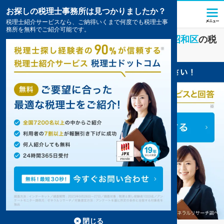
お探しの税理士事務所は見つかりましたか？
税理士紹介サービスなら、ご納得いくまで何度でも税理士事
務所を無料でご紹介可能です。
IT・インターネット
業界に強い
名古屋市昭和区
の税
理士・会計事務所の一覧
5件掲載中
閉じる