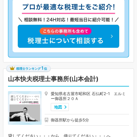
1
税理士ランキング
位
山本快夫税理士事務所(山本会計)
愛知県名古屋市昭和区 石仏町2-1 エルミ
ー御器所２０Ａ
地図
御器所駅から徒歩5分
貸してください・・・から、借りてください・・・へ