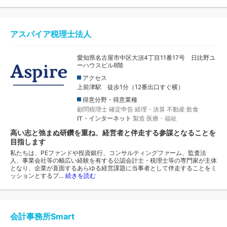
アスパイア税理士法人
愛知県名古屋市中区大須4丁目11番17号 日比野ユ
ーハウスビル8階
アクセス
上前津駅 徒歩1分（12番出口すぐ横）
得意分野・得意業種
顧問税理士
確定申告
経理・決算
不動産
飲食
IT・インターネット
製造
医療・福祉
高い志と弛まぬ研鑽を重ね、経営者と伴走する参謀となることを
目指します
私たちは、PEファンドや投資銀行、コンサルティングファーム、監査法
人、事業会社等の幅広い経験を有する公認会計士・税理士等の専門家が主体
となり、企業が直面するあらゆる経営課題に当事者として伴走することをミ
ッションとするプ…
続きを読む
会計事務所Smart