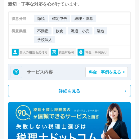
親切・丁寧な対応を心がけています。
得意分野
節税
確定申告
経理・決算
得意業種
不動産
飲食
流通・小売
製造
学校法人
個人の相談も受付可
英語対応可
料金・事例あり
サービス内容
料金・事例を見る
詳細を見る