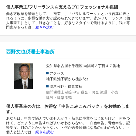
個人事業主/フリーランスを支えるプロフェッショナル集団
働き方改革を筆頭として、「複業」、「パラレルワーク」という言葉に表さ
れるように、多様な働き方が認められてきています。皆がフリーランス（個
人事業主）として、好きなことを、好きなスタイルで働けるように、我々専
門家がもっと身…
続きを読む
西野文也税理士事務所
愛知県名古屋市千種区 向陽町３丁目４７番地
アクセス
地下鉄池下駅から徒歩6分
得意分野・得意業種
顧問税理士
確定申告
税金・お金
流通・小売
建設・建築
製造
個人事業主の方は、お得な「申告こみこみパック」をお勧めしま
す。
あなたは、申告で悩んでいませんか？・新規に事業をはじめたけど、何をつ
けて、どのように申告すればよいかわからない。・白色申告、青色申告、記
帳制度、何のことかわからない。・何が必要経費になるのかわからない。・
個人と法人では…
続きを読む