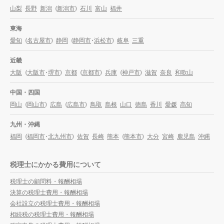
山梨
長野
新潟
(
新潟市
)
石川
富山
福井
東海
愛知
(
名古屋市
)
静岡
(
静岡市
・
浜松市
)
岐阜
三重
近畿
大阪
(
大阪市
・
堺市
)
京都
(
京都市
)
兵庫
(
神戸市
)
滋賀
奈良
和歌山
中国・四国
岡山
(
岡山市
)
広島
(
広島市
)
鳥取
島根
山口
徳島
香川
愛媛
高知
九州・沖縄
福岡
(
福岡市
・
北九州市
)
佐賀
長崎
熊本
(
熊本市
)
大分
宮崎
鹿児島
沖縄
税理士にかかる費用について
税理士の顧問料・報酬相場
決算の税理士費用・報酬相場
会社設立の税理士費用・報酬相場
相続税の税理士費用・報酬相場