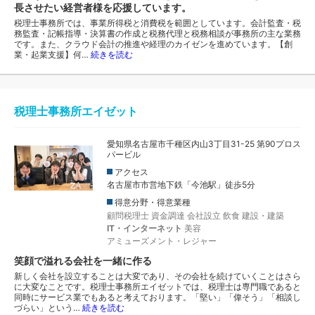
長させたい経営者様を応援しています。
税理士事務所では、事業所得税と消費税を範囲としています。会計監査・税
務監査・記帳指導・決算書の作成と税務代理と税務相談が事務所の主な業務
です。また、クラウド会計の推進や経理のカイゼンを進めています。【創
業・起業支援】何…
続きを読む
税理士事務所エイゼット
愛知県名古屋市千種区内山3丁目31-25 第90プロス
パービル
アクセス
名古屋市市営地下鉄「今池駅」徒歩5分
得意分野・得意業種
顧問税理士
資金調達
会社設立
飲食
建設・建築
IT・インターネット
美容
アミューズメント・レジャー
笑顔で溢れる会社を一緒に作る
新しく会社を設立することは大変であり、その会社を続けていくことはさら
に大変なことです。税理士事務所エイゼットでは、税理士は専門職であると
同時にサービス業でもあると考えております。「堅い」「偉そう」「相談し
づらい」という…
続きを読む