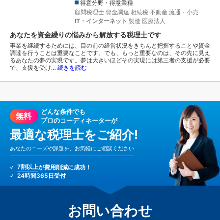
得意分野・得意業種
顧問税理士
資金調達
相続税
不動産
流通・小売
IT・インターネット
製造
医療法人
あなたを資金繰りの悩みから解放する税理士です
事業を継続するためには、目の前の経営状況をきちんと把握することや資金
調達を行うことは重要なことです。でも、もっと重要なのは、その先に見え
るあなたの夢の実現です。夢は大きいほどその実現には第三者の支援が必要
で、支援を受け…
続きを読む
どんな条件でも
無料
プロのコーディネーターが
最適な税理士をご紹介!
あなたのニーズや課題を、お気軽にご相談ください
7割以上
が費用削減に成功！
24時間365日受付
お問い合わせ