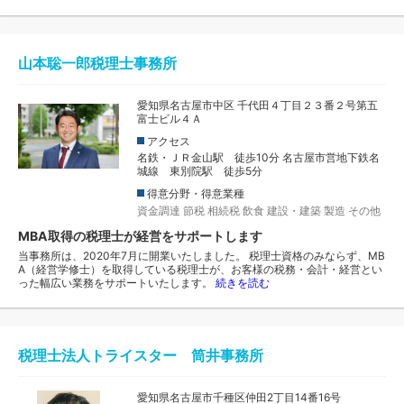
山本聡一郎税理士事務所
愛知県名古屋市中区 千代田４丁目２３番２号第五
富士ビル４Ａ
アクセス
名鉄・ＪＲ金山駅 徒歩10分 名古屋市営地下鉄名
城線 東別院駅 徒歩5分
得意分野・得意業種
資金調達
節税
相続税
飲食
建設・建築
製造
その他
MBA取得の税理士が経営をサポートします
当事務所は、2020年7月に開業いたしました。 税理士資格のみならず、MB
A（経営学修士）を取得している税理士が、お客様の税務・会計・経営とい
った幅広い業務をサポートいたします。
続きを読む
税理士法人トライスター 筒井事務所
愛知県名古屋市千種区仲田2丁目14番16号