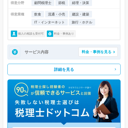
得意分野
顧問税理士
節税
経理・決算
得意業種
飲食
流通・小売
建設・建築
IT・インターネット
旅行・ホテル
個人の相談も受付可
料金・事例あり
サービス内容
料金・事例を見る
詳細を見る