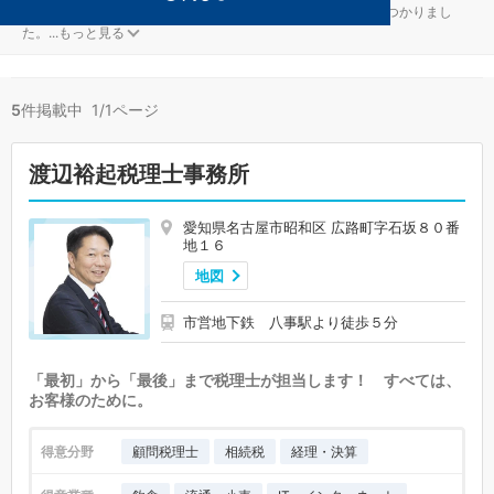
IT・インターネットが得意な名古屋市昭和区の事務所が5件見つかりまし
た。
...
もっと見る
5
件掲載中 1/1ページ
渡辺裕起税理士事務所
愛知県名古屋市昭和区 広路町字石坂８０番
地１６
地図
市営地下鉄 八事駅より徒歩５分
「最初」から「最後」まで税理士が担当します！ すべては、
お客様のために。
得意分野
顧問税理士
相続税
経理・決算