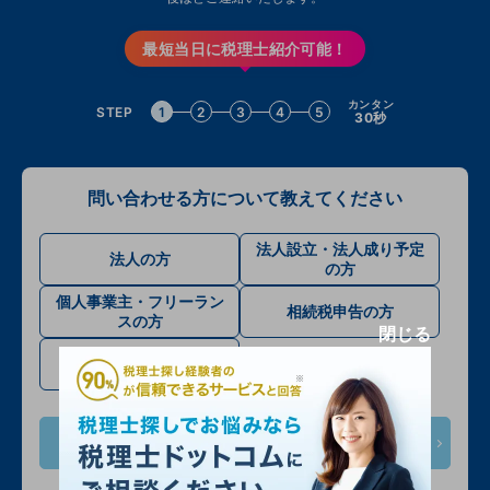
最短当日に税理士紹介可能！
カンタン
STEP
1
2
3
4
5
30秒
問い合わせる方について教えてください
法人設立・法人成り予定
法人の方
の方
個人事業主・フリーラン
相続税申告の方
スの方
閉じる
確定申告・その他
次へ