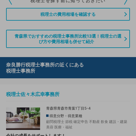
税理士を探す前に知っておきたい
ていただくことができます。また、税理士をお探しの方との接点をご提供す
る「みんなの税務相談」、コーディネーターからの案件紹介などをご利用い
税理士の費用相場を確認する
ただけます。
無料登録のご案内はこちら
青森県でおすすめの税理士事務所比較13選！税理士の選
び方や費用相場も併せて紹介
情報の誤りや削除などのお問い合わせはこちら
奈良勝行税理士事務所の近くにある
税理士事務所
税理士佐々木広幸事務所
青森県青森市青葉1丁目5-4
得意分野・得意業種
顧問税理士
節税
確定申告
不動産
飲食
建設・建築
美容
医療・福祉
会社の成長をサポートします！