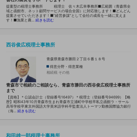
提案型の税理士事務所 税理士 佐々木広幸事務所■広範囲（青森県全
域と函館市、ネット顧問サービスの場合全国）に対応致します！■どんどん
提案させていただきます！■”経営参謀”として会社の成長を一緒に支えま
す！■漁業と農…
続きを読む
西谷俊広税理士事務所
青森県青森市勝田２丁目６番１８号
得意分野・得意業種
相続税
その他
青森市で相続のご相談なら、青森市勝田の西谷俊広税理士事務所
まで
【資格】＊公認会計士（登録番号16497）＊税理士（登録番号94699）【略
歴】昭和43年10月青森市生まれ青森市立浦町中学校卒私立函館ラ・サール
高等学校卒東京外国語大学英米語学科卒監査法人トーマツ勤務国際協力銀行
（海…
続きを読む
和田雄一郎税理士事務所