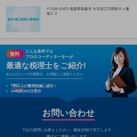
〒038-0003 青森県青森市 大字石江字岡部６１番
地２３
泉谷 博之税理士事務所
どんな条件でも
無料
プロのコーディネーターが
最適な税理士をご紹介!
あなたのニーズや課題を、お気軽にご相談ください
7割以上
が費用削減に成功！
24時間365日受付
お問い合わせ
下記の質問にお答えください。最短30秒で完了します。
後ほどご連絡いたします。