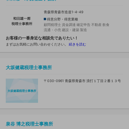
青森県青森市造道1-4-49
得意分野・得意業種
顧問税理士
資金調達
確定申告
不動産
飲食
流通・小売
建設・建築
製造
お客様の一番身近な相談先でありたい！
まずはお気軽にお問い合わせください。
続きを読む
大坂健蔵税理士事務所
〒030-0961 青森県青森市 浪打１丁目２番１３号
大坂健蔵税理士事務所
泉谷 博之税理士事務所