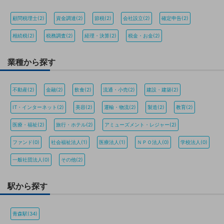
顧問税理士(2)
資金調達(2)
節税(2)
会社設立(2)
確定申告(2)
相続税(2)
税務調査(2)
経理・決算(2)
税金・お金(2)
業種から探す
不動産(2)
金融(2)
飲食(2)
流通・小売(2)
建設・建築(2)
IT・インターネット(2)
美容(2)
運輸・物流(2)
製造(2)
教育(2)
医療・福祉(2)
旅行・ホテル(2)
アミューズメント・レジャー(2)
ファンド(0)
社会福祉法人(1)
医療法人(1)
ＮＰＯ法人(0)
学校法人(0)
一般社団法人(0)
その他(2)
駅から探す
青森駅(34)