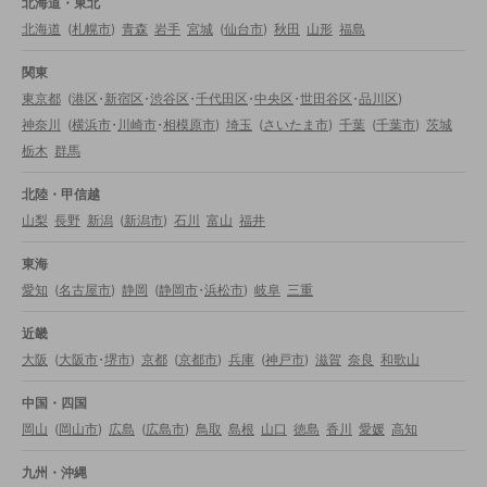
北海道・東北
北海道
(
札幌市
)
青森
岩手
宮城
(
仙台市
)
秋田
山形
福島
関東
東京都
(
港区
・
新宿区
・
渋谷区
・
千代田区
・
中央区
・
世田谷区
・
品川区
)
神奈川
(
横浜市
・
川崎市
・
相模原市
)
埼玉
(
さいたま市
)
千葉
(
千葉市
)
茨城
栃木
群馬
北陸・甲信越
山梨
長野
新潟
(
新潟市
)
石川
富山
福井
東海
愛知
(
名古屋市
)
静岡
(
静岡市
・
浜松市
)
岐阜
三重
近畿
大阪
(
大阪市
・
堺市
)
京都
(
京都市
)
兵庫
(
神戸市
)
滋賀
奈良
和歌山
中国・四国
岡山
(
岡山市
)
広島
(
広島市
)
鳥取
島根
山口
徳島
香川
愛媛
高知
九州・沖縄