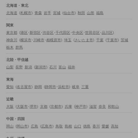
北海道・東北
北海道
(
札幌市
)
青森
岩手
宮城
(
仙台市
)
秋田
山形
福島
関東
東京都
(
港区
・
新宿区
・
渋谷区
・
千代田区
・
中央区
・
世田谷区
・
品川区
)
神奈川
(
横浜市
・
川崎市
・
相模原市
)
埼玉
(
さいたま市
)
千葉
(
千葉市
)
茨城
栃木
群馬
北陸・甲信越
山梨
長野
新潟
(
新潟市
)
石川
富山
福井
東海
愛知
(
名古屋市
)
静岡
(
静岡市
・
浜松市
)
岐阜
三重
近畿
大阪
(
大阪市
・
堺市
)
京都
(
京都市
)
兵庫
(
神戸市
)
滋賀
奈良
和歌山
中国・四国
岡山
(
岡山市
)
広島
(
広島市
)
鳥取
島根
山口
徳島
香川
愛媛
高知