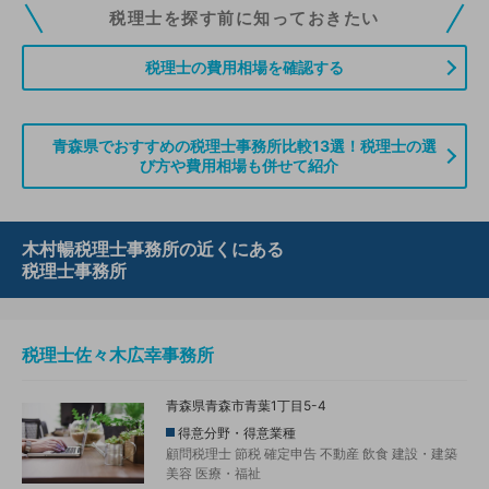
税理士ドットコムの無料会員にご登録いただくと、貴事務所の情報を編集し
税理士を探す前に知っておきたい
ていただくことができます。また、税理士をお探しの方との接点をご提供す
る「みんなの税務相談」、コーディネーターからの案件紹介などをご利用い
税理士の費用相場を確認する
ただけます。
無料登録のご案内はこちら
青森県でおすすめの税理士事務所比較13選！税理士の選
び方や費用相場も併せて紹介
情報の誤りや削除などのお問い合わせはこちら
木村暢税理士事務所の近くにある
税理士事務所
税理士佐々木広幸事務所
青森県青森市青葉1丁目5-4
得意分野・得意業種
顧問税理士
節税
確定申告
不動産
飲食
建設・建築
美容
医療・福祉