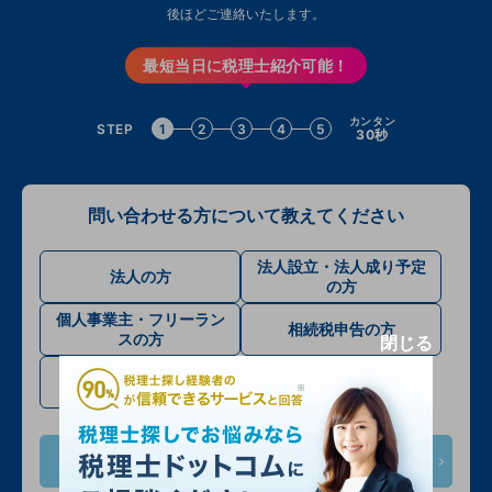
後ほどご連絡いたします。
最短当日に税理士紹介可能！
カンタン
STEP
1
2
3
4
5
30秒
問い合わせる方について教えてください
法人設立・法人成り予定
法人の方
の方
個人事業主・フリーラン
相続税申告の方
スの方
閉じる
確定申告・その他
次へ