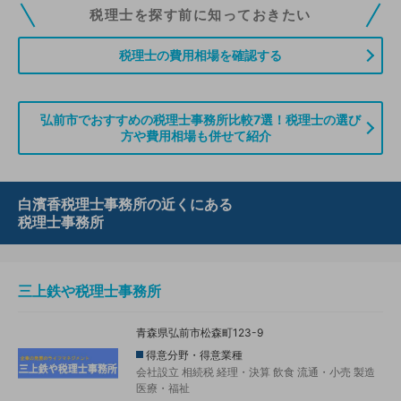
税理士ドットコムの無料会員にご登録いただくと、貴事務所の情報を編集し
税理士を探す前に知っておきたい
ていただくことができます。また、税理士をお探しの方との接点をご提供す
る「みんなの税務相談」、コーディネーターからの案件紹介などをご利用い
税理士の費用相場を確認する
ただけます。
無料登録のご案内はこちら
弘前市でおすすめの税理士事務所比較7選！税理士の選び
方や費用相場も併せて紹介
情報の誤りや削除などのお問い合わせはこちら
白濱香税理士事務所の近くにある
税理士事務所
三上鉄や税理士事務所
青森県弘前市松森町123-9
得意分野・得意業種
会社設立
相続税
経理・決算
飲食
流通・小売
製造
医療・福祉