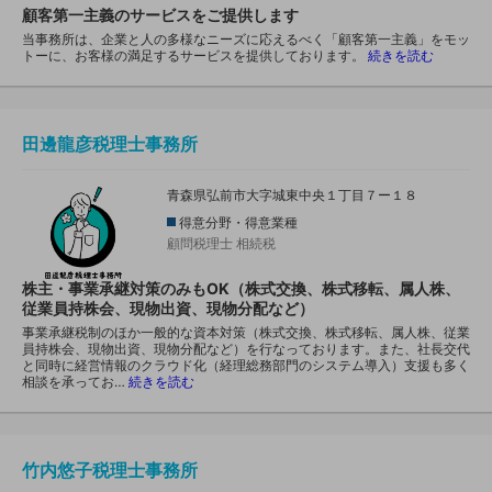
顧客第一主義のサービスをご提供します
当事務所は、企業と人の多様なニーズに応えるべく「顧客第一主義」をモッ
トーに、お客様の満足するサービスを提供しております。
続きを読む
田邊龍彦税理士事務所
青森県弘前市大字城東中央１丁目７ー１８
得意分野・得意業種
顧問税理士
相続税
株主・事業承継対策のみもOK（株式交換、株式移転、属人株、
従業員持株会、現物出資、現物分配など）
事業承継税制のほか一般的な資本対策（株式交換、株式移転、属人株、従業
員持株会、現物出資、現物分配など）を行なっております。また、社長交代
と同時に経営情報のクラウド化（経理総務部門のシステム導入）支援も多く
相談を承ってお…
続きを読む
竹内悠子税理士事務所