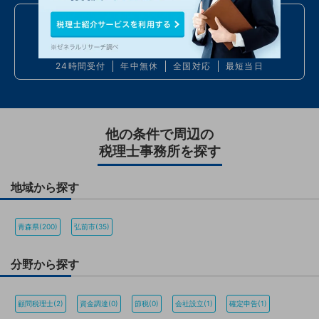
お電話での問い合わせ
050
7586
6224
24時間受付
年中無休
全国対応
最短当日
他の条件で周辺の
税理士事務所を探す
地域から探す
青森県(200)
弘前市(35)
分野から探す
顧問税理士(2)
資金調達(0)
節税(0)
会社設立(1)
確定申告(1)