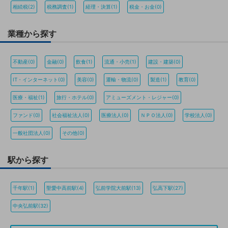
相続税(2)
税務調査(1)
経理・決算(1)
税金・お金(0)
業種から探す
不動産(0)
金融(0)
飲食(1)
流通・小売(1)
建設・建築(0)
IT・インターネット(0)
美容(0)
運輸・物流(0)
製造(1)
教育(0)
医療・福祉(1)
旅行・ホテル(0)
アミューズメント・レジャー(0)
ファンド(0)
社会福祉法人(0)
医療法人(0)
ＮＰＯ法人(0)
学校法人(0)
一般社団法人(0)
その他(0)
駅から探す
千年駅(1)
聖愛中高前駅(4)
弘前学院大前駅(13)
弘高下駅(27)
中央弘前駅(32)