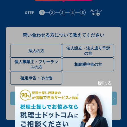
カンタン
STEP
1
2
3
4
5
30秒
問い合わせる方について教えてください
法人設立・法人成り予定
法人の方
の方
個人事業主・フリーラン
相続税申告の方
スの方
確定申告・その他
閉じる
次へ
入力情報は公開されません