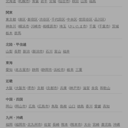
北海道
(
札幌市
)
青森
岩手
宮城
(
仙台市
)
秋田
山形
福島
関東
東京都
(
港区
・
新宿区
・
渋谷区
・
千代田区
・
中央区
・
世田谷区
・
品川区
)
神奈川
(
横浜市
・
川崎市
・
相模原市
)
埼玉
(
さいたま市
)
千葉
(
千葉市
)
茨城
栃木
群馬
北陸・甲信越
山梨
長野
新潟
(
新潟市
)
石川
富山
福井
東海
愛知
(
名古屋市
)
静岡
(
静岡市
・
浜松市
)
岐阜
三重
近畿
大阪
(
大阪市
・
堺市
)
京都
(
京都市
)
兵庫
(
神戸市
)
滋賀
奈良
和歌山
中国・四国
岡山
(
岡山市
)
広島
(
広島市
)
鳥取
島根
山口
徳島
香川
愛媛
高知
九州・沖縄
福岡
(
福岡市
・
北九州市
)
佐賀
長崎
熊本
(
熊本市
)
大分
宮崎
鹿児島
沖縄