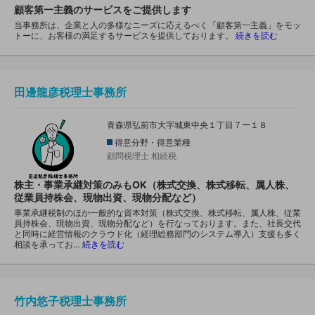
顧客第一主義のサービスをご提供します
当事務所は、企業と人の多様なニーズに応えるべく「顧客第一主義」をモッ
トーに、お客様の満足するサービスを提供しております。
続きを読む
田邊龍彦税理士事務所
青森県弘前市大字城東中央１丁目７ー１８
得意分野・得意業種
顧問税理士
相続税
株主・事業承継対策のみもOK（株式交換、株式移転、属人株、
従業員持株会、現物出資、現物分配など）
事業承継税制のほか一般的な資本対策（株式交換、株式移転、属人株、従業
員持株会、現物出資、現物分配など）を行なっております。また、社長交代
と同時に経営情報のクラウド化（経理総務部門のシステム導入）支援も多く
相談を承ってお…
続きを読む
竹内悠子税理士事務所