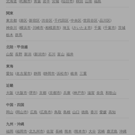
北海道
(
札幌市
)
青森
岩手
宮城
(
仙台市
)
秋田
山形
福島
関東
東京都
(
港区
・
新宿区
・
渋谷区
・
千代田区
・
中央区
・
世田谷区
・
品川区
)
神奈川
(
横浜市
・
川崎市
・
相模原市
)
埼玉
(
さいたま市
)
千葉
(
千葉市
)
茨城
栃木
群馬
北陸・甲信越
山梨
長野
新潟
(
新潟市
)
石川
富山
福井
東海
愛知
(
名古屋市
)
静岡
(
静岡市
・
浜松市
)
岐阜
三重
近畿
大阪
(
大阪市
・
堺市
)
京都
(
京都市
)
兵庫
(
神戸市
)
滋賀
奈良
和歌山
中国・四国
岡山
(
岡山市
)
広島
(
広島市
)
鳥取
島根
山口
徳島
香川
愛媛
高知
九州・沖縄
福岡
(
福岡市
・
北九州市
)
佐賀
長崎
熊本
(
熊本市
)
大分
宮崎
鹿児島
沖縄