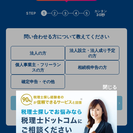
カンタン
STEP
1
2
3
4
5
30秒
問い合わせる方について教えてください
法人設立・法人成り予定
法人の方
の方
個人事業主・フリーラン
相続税申告の方
スの方
確定申告・その他
閉じる
次へ
入力情報は公開されません