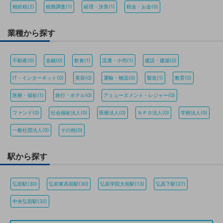
相続税(2)
税務調査(1)
経理・決算(1)
税金・お金(0)
業種から探す
不動産(0)
金融(0)
飲食(1)
流通・小売(1)
建設・建築(0)
IT・インターネット(0)
美容(0)
運輸・物流(0)
製造(1)
教育(0)
医療・福祉(1)
旅行・ホテル(0)
アミューズメント・レジャー(0)
ファンド(0)
社会福祉法人(0)
医療法人(0)
ＮＰＯ法人(0)
学校法人(0)
一般社団法人(0)
その他(0)
駅から探す
弘前駅(30)
弘前東高前駅(30)
弘前学院大前駅(13)
弘高下駅(27)
中央弘前駅(32)