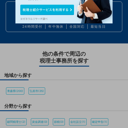
お電話での問い合わせ
050
7586
6224
24時間受付
年中無休
全国対応
最短当日
他の条件で周辺の
税理士事務所を探す
地域から探す
青森県(200)
弘前市(35)
分野から探す
顧問税理士(2)
資金調達(0)
節税(0)
会社設立(1)
確定申告(1)