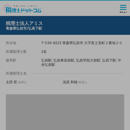
税理士法人アミス
青森県弘前市/弘高下駅
所在地
〒036-8223 青森県弘前市 大字富士見町２番地２０
所属税理士数
2名
最寄駅
弘前駅, 弘前東高前駅, 弘前学院大前駅, 弘高下駅, 中
央弘前駅
所属税理士名
太田 哲
浅原 和穂
税理士
税理士