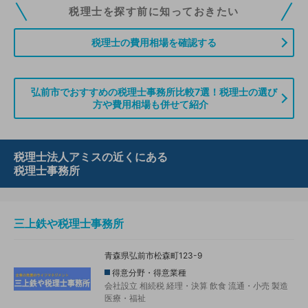
税理士ドットコムの無料会員にご登録いただくと、貴事務所の情報を編集し
税理士を探す前に知っておきたい
ていただくことができます。また、税理士をお探しの方との接点をご提供す
る「みんなの税務相談」、コーディネーターからの案件紹介などをご利用い
税理士の費用相場を確認する
ただけます。
無料登録のご案内はこちら
弘前市でおすすめの税理士事務所比較7選！税理士の選び
方や費用相場も併せて紹介
情報の誤りや削除などのお問い合わせはこちら
税理士法人アミスの近くにある
税理士事務所
三上鉄や税理士事務所
青森県弘前市松森町123-9
得意分野・得意業種
会社設立
相続税
経理・決算
飲食
流通・小売
製造
医療・福祉