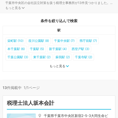
千葉市中央区の会社設立対策を扱う税理士事務所が13件見つかりました。
...
もっと見る
条件を絞り込んで検索
駅
栄町駅 (10)
葭川公園駅 (8)
千葉中央駅 (7)
県庁前駅 (7)
本千葉駅 (6)
千葉駅 (5)
新千葉駅 (4)
西登戸駅 (3)
千葉公園駅 (3)
東千葉駅 (2)
蘇我駅 (2)
千葉寺駅 (2)
大森台駅 (2)
西千葉駅 (1)
市役所前駅 (1)
浜野駅 (0)
もっと見る
千葉みなと駅 (0)
13
件掲載中 1/1ページ
税理士法人坂本会計
千葉県千葉市中央区新宿2-5-3大同生命ビ