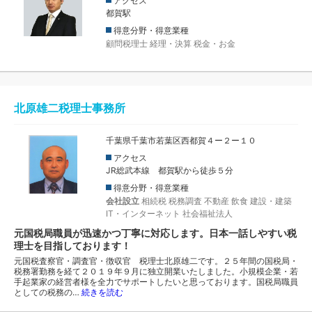
アクセス
都賀駅
得意分野・得意業種
顧問税理士
経理・決算
税金・お金
北原雄二税理士事務所
千葉県千葉市若葉区西都賀４ー２ー１０
アクセス
JR総武本線 都賀駅から徒歩５分
得意分野・得意業種
会社設立
相続税
税務調査
不動産
飲食
建設・建築
IT・インターネット
社会福祉法人
元国税局職員が迅速かつ丁寧に対応します。日本一話しやすい税
理士を目指しております！
元国税査察官・調査官・徴収官 税理士北原雄二です。２５年間の国税局・
税務署勤務を経て２０１９年９月に独立開業いたしました。小規模企業・若
手起業家の経営者様を全力でサポートしたいと思っております。国税局職員
としての税務の…
続きを読む