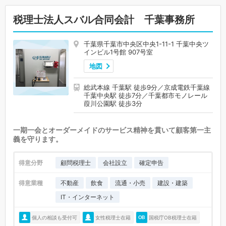
税理士法人スバル合同会計 千葉事務所
千葉県千葉市中央区中央1-11-1 千葉中央ツ
インビル1号館 907号室
地図
総武本線 千葉駅 徒歩9分／京成電鉄千葉線
千葉中央駅 徒歩7分／千葉都市モノレール
葭川公園駅 徒歩3分
一期一会とオーダーメイドのサービス精神を貫いて顧客第一主
義を守ります。
得意分野
顧問税理士
会社設立
確定申告
得意業種
不動産
飲食
流通・小売
建設・建築
IT・インターネット
個人の相談も受付可
女性税理士在籍
国税庁OB税理士在籍