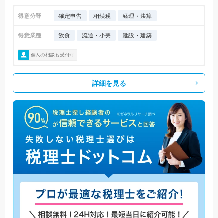
得意分野
確定申告
相続税
経理・決算
得意業種
飲食
流通・小売
建設・建築
個人の相談も受付可
詳細を見る