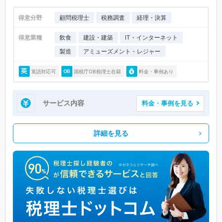
得意分野
顧問税理士
税務調査
経理・決算
得意業種
飲食
建設・建築
IT・インターネット
製造
アミューズメント・レジャー
英語対応可
国税庁OB税理士在籍
料金・事例あり
サービス内容
料金・事例を見る
詳細を見る