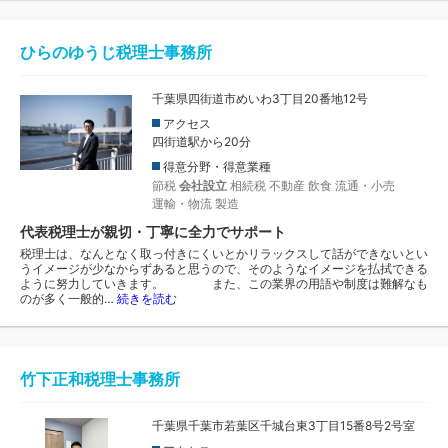
ひらのゆうじ税理士事務所
千葉県四街道市めいわ3丁目20番地12号
アクセス
四街道駅から20分
得意分野・得意業種
節税
会社設立
相続税
不動産
飲食
流通・小売
運輸・物流
製造
代表税理士が親切・丁寧に全力でサポート
税理士は、なんとなく取っ付きにくいとかリラックスして話ができないとい
うイメージが少なからずあると思うので、そのようなイメージを払拭できる
ように努力していきます。 また、この業界の用語や制度は難解なも
のが多く一般的…
続きを読む
竹下正和税理士事務所
千葉県千葉市若葉区千城台東3丁目15番8号2号室