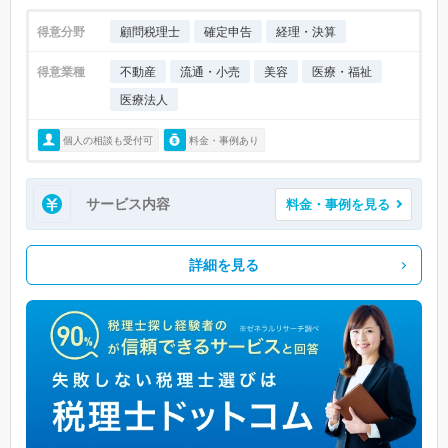
得意分野
顧問税理士
確定申告
経理・決算
得意業種
不動産
流通・小売
美容
医療・福祉
医療法人
個人の相談も受付可
料金・事例あり
サービス内容
料金・事例を見る
詳細を見る