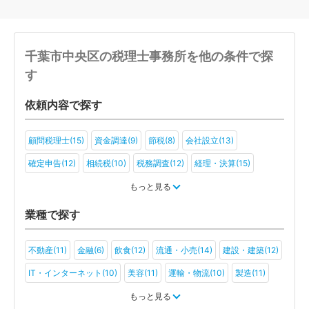
千葉市中央区の税理士事務所を他の条件で探
す
依頼内容で探す
顧問税理士(15)
資金調達(9)
節税(8)
会社設立(13)
確定申告(12)
相続税(10)
税務調査(12)
経理・決算(15)
税金・お金(10)
もっと見る
業種で探す
不動産(11)
金融(6)
飲食(12)
流通・小売(14)
建設・建築(12)
IT・インターネット(10)
美容(11)
運輸・物流(10)
製造(11)
教育(8)
医療・福祉(10)
旅行・ホテル(8)
もっと見る