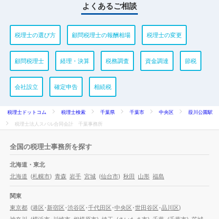
よくあるご相談
税理士の選び方
顧問税理士の報酬相場
税理士の変更
顧問税理士
経理・決算
税務調査
資金調達
節税
会社設立
確定申告
相続税
税理士ドットコム
税理士検索
千葉県
千葉市
中央区
葭川公園駅
税理士法人スバル合同会計 千葉事務所
全国の税理士事務所を探す
北海道・東北
北海道
(
札幌市
)
青森
岩手
宮城
(
仙台市
)
秋田
山形
福島
関東
東京都
(
港区
・
新宿区
・
渋谷区
・
千代田区
・
中央区
・
世田谷区
・
品川区
)