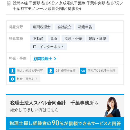
総武本線 千葉駅 徒歩9分／京成電鉄千葉線 千葉中央駅 徒歩7分／
千葉都市モノレール 葭川公園駅 徒歩3分
得意分野
顧問税理士
会社設立
確定申告
得意業種
不動産
飲食
流通・小売
建設・建築
IT・インターネット
料金・事例
顧問税理士
個人の相談も受付可
女性税理士在籍
国税庁OB税理士在籍
料金・事例あり
税理士法人スバル合同会計 千葉事務所
を
紹介してほしい方はこちら