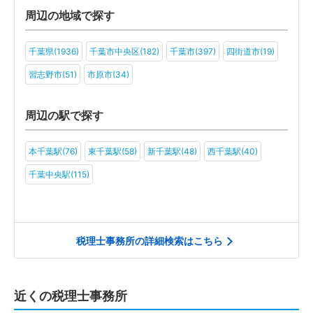
アミューズメント・レジャー(6)
ファンド(2)
社会福祉法人(2)
周辺の地域で探す
医療法人(3)
ＮＰＯ法人(3)
学校法人(2)
一般社団法人(2)
千葉県(1936)
千葉市中央区(182)
千葉市(397)
四街道市(19)
その他(4)
習志野市(51)
市原市(34)
周辺の駅で探す
本千葉駅(76)
東千葉駅(58)
新千葉駅(48)
西千葉駅(40)
千葉中央駅(115)
税理士事務所の詳細検索はこちら
近くの税理士事務所