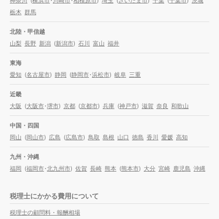
神奈川
(
横浜市
・
川崎市
・
相模原市
)
埼玉
(
さいたま市
)
千葉
(
千葉市
)
茨城
栃木
群馬
北陸・甲信越
山梨
長野
新潟
(
新潟市
)
石川
富山
福井
東海
愛知
(
名古屋市
)
静岡
(
静岡市
・
浜松市
)
岐阜
三重
近畿
大阪
(
大阪市
・
堺市
)
京都
(
京都市
)
兵庫
(
神戸市
)
滋賀
奈良
和歌山
中国・四国
岡山
(
岡山市
)
広島
(
広島市
)
鳥取
島根
山口
徳島
香川
愛媛
高知
九州・沖縄
福岡
(
福岡市
・
北九州市
)
佐賀
長崎
熊本
(
熊本市
)
大分
宮崎
鹿児島
沖縄
税理士にかかる費用について
税理士の顧問料・報酬相場