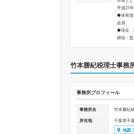
所長とし
平成21
●保有資
会員
●現在、
締役・
竹本勝紀税理士事務
事務所プロフィール
事務所名
竹本勝紀
所在地
千葉県千
地図