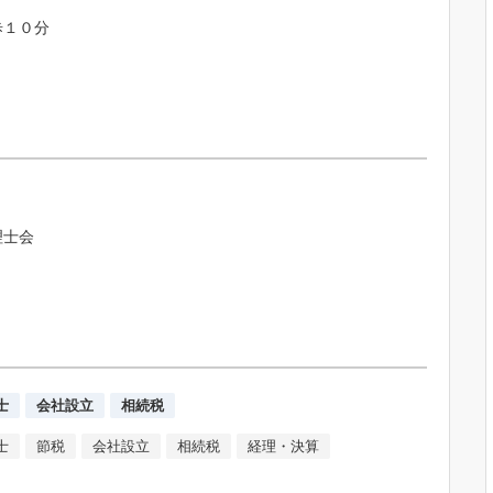
歩１０分
理士会
士
会社設立
相続税
士
節税
会社設立
相続税
経理・決算