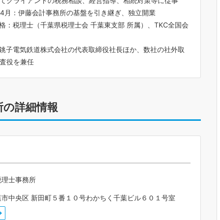
てクライアントの税務相談、経営指導、相続対策等に従事
年4月：伊藤会計事務所の基盤を引き継ぎ、独立開業
格：税理士（千葉県税理士会 千葉東支部 所属）、TKC全国会
銚子電気鉄道株式会社の代表取締役社長ほか、数社の社外取
監査役を兼任
所の詳細情報
税理士事務所
葉市中央区 新田町５番１０号わかちく千葉ビル６０１号室