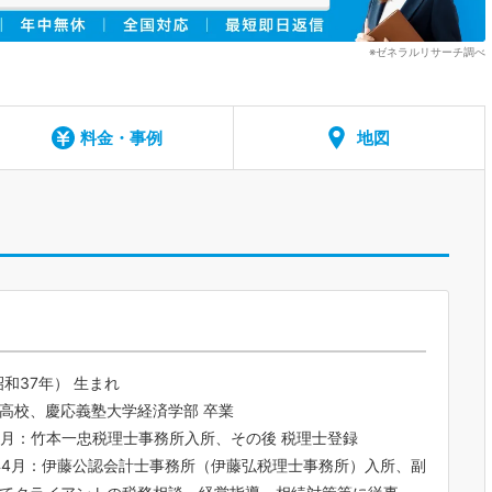
※ゼネラルリサーチ調べ
料金・事例
地図
昭和37年） 生まれ
高校、慶応義塾大学経済学部 卒業
1月：竹本一忠税理士事務所入所、その後 税理士登録
年4月：伊藤公認会計士事務所（伊藤弘税理士事務所）入所、副