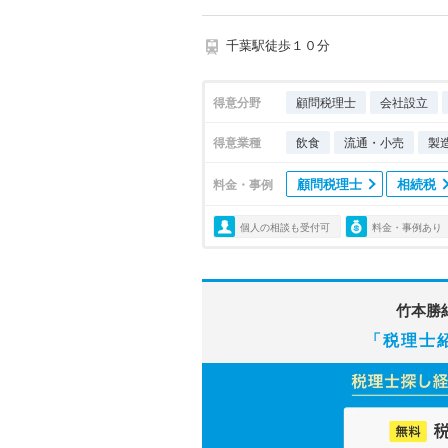
千葉駅徒歩１０分
得意分野
顧問税理士
会社設立
得意業種
飲食
流通・小売
製
顧問税理士
相続税
料金・事例
個人の相談も受付可
料金・事例あり
竹本勝
「税理士