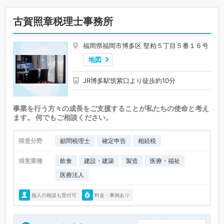
古賀照章税理士事務所
福岡県福岡市博多区 堅粕５丁目５番１６号
地図
JR博多駅筑紫口より徒歩約10分
事業を行う方々の成長をご支援することが私たちの使命と考え
ます。 何でもご相談ください。
得意分野
顧問税理士
確定申告
相続税
得意業種
飲食
建設・建築
製造
医療・福祉
医療法人
個人の相談も受付可
料金・事例あり