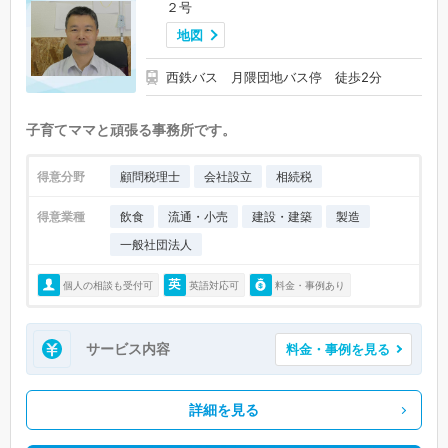
２号
香春町 (0)
添田町 (0)
糸田町 (0)
川崎町 (0)
大任町 (0)
地図
赤村 (0)
福智町 (0)
苅田町 (0)
みやこ町 (0)
上毛町 (0)
西鉄バス 月隈団地バス停 徒歩2分
築上町 (0)
子育てママと頑張る事務所です。
得意分野
顧問税理士
会社設立
相続税
得意業種
飲食
流通・小売
建設・建築
製造
一般社団法人
個人の相談も受付可
英語対応可
料金・事例あり
サービス内容
料金・事例を見る
詳細を見る