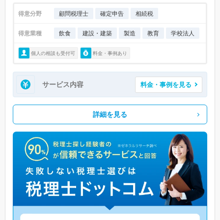
得意分野
顧問税理士
確定申告
相続税
得意業種
飲食
建設・建築
製造
教育
学校法人
個人の相談も受付可
料金・事例あり
サービス内容
料金・事例を見る
詳細を見る