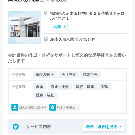
福岡県久留米市野中町９２５番地６キャロ
ルハウス１Ｆ
地図
JR南久留米駅 徒歩15分程
会計資料の作成・分析をサポートし恒久的な黒字経営を支援い
たします
得意分野
顧問税理士
会社設立
確定申告
得意業種
飲食
流通・小売
建設・建築
製造
医療・福祉
個人の相談も受付可
料金・事例あり
サービス内容
料金・事例を見る