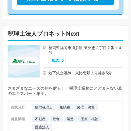
税理士法人プロネットNext
福岡県福岡市博多区 東比恵２丁目７番１４
号
地図
地下鉄空港線 東比恵駅より徒歩5分
さまざまなニーズの的を射る！ 税理士業務にとどまらない真
のエキスパート集団。
得意分野
顧問税理士
相続税
経理・決算
得意業種
不動産
飲食
製造
医療・福祉
医療法人