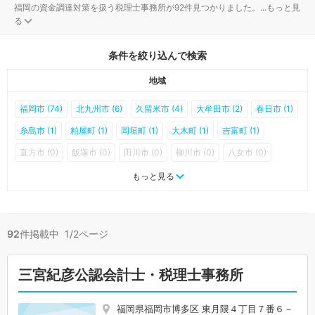
福岡の資金調達対策を扱う税理士事務所が92件見つかりました。
...
もっと見
る
条件を絞り込んで検索
地域
福岡市 (74)
北九州市 (6)
久留米市 (4)
大牟田市 (2)
春日市 (1)
糸島市 (1)
粕屋町 (1)
岡垣町 (1)
大木町 (1)
吉富町 (1)
直方市 (0)
飯塚市 (0)
田川市 (0)
柳川市 (0)
八女市 (0)
筑後市 (0)
大川市 (0)
行橋市 (0)
豊前市 (0)
中間市 (0)
もっと見る
小郡市 (0)
筑紫野市 (0)
大野城市 (0)
宗像市 (0)
太宰府市 (0)
古賀市 (0)
福津市 (0)
うきは市 (0)
宮若市 (0)
嘉麻市 (0)
92
件掲載中 1/2ページ
朝倉市 (0)
みやま市 (0)
那珂川市 (0)
那珂川町 (0)
宇美町 (0)
篠栗町 (0)
志免町 (0)
須恵町 (0)
新宮町 (0)
久山町 (0)
三宮紀彦公認会計士・税理士事務所
芦屋町 (0)
水巻町 (0)
遠賀町 (0)
小竹町 (0)
鞍手町 (0)
桂川町 (0)
筑前町 (0)
東峰村 (0)
大刀洗町 (0)
広川町 (0)
福岡県福岡市博多区 東月隈４丁目７番６－