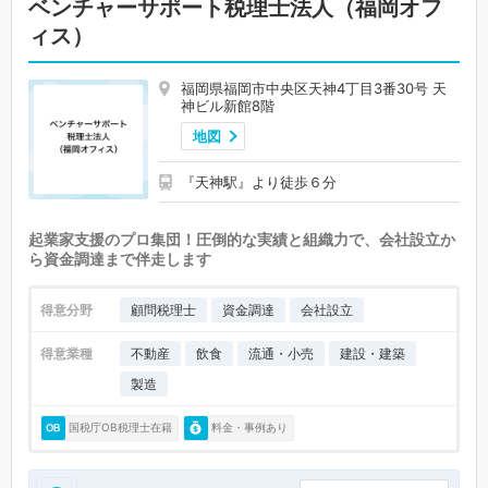
ベンチャーサポート税理士法人（福岡オフ
ィス）
福岡県福岡市中央区天神4丁目3番30号 天
神ビル新館8階
地図
『天神駅』より徒歩６分
起業家支援のプロ集団！圧倒的な実績と組織力で、会社設立か
ら資金調達まで伴走します
得意分野
顧問税理士
資金調達
会社設立
得意業種
不動産
飲食
流通・小売
建設・建築
製造
国税庁OB税理士在籍
料金・事例あり