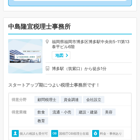
中島隆宜税理士事務所
福岡県福岡市博多区博多駅中央街5-11第13
泰平ビル6階
地図
博多駅（筑紫口）から徒歩1分
スタートアップ期につよい税理士事務所です！
得意分野
顧問税理士
資金調達
会社設立
得意業種
飲食
流通・小売
建設・建築
美容
教育
個人の相談も受付可
国税庁OB税理士在籍
料金・事例あり