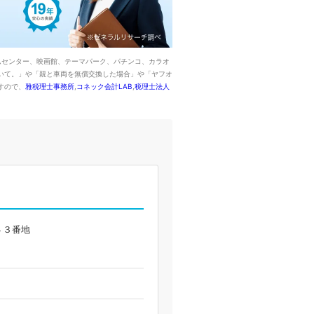
ムセンター、映画館、テーマパーク、パチンコ、カラオ
いて。」や「親と車両を無償交換した場合」や「ヤフオ
すので、
雅税理士事務所
,
コネック会計LAB
,
税理士法人
４３番地