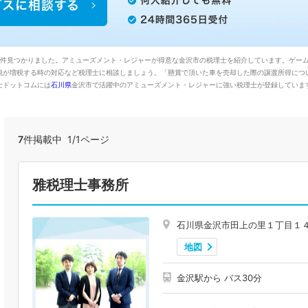
7件見つかりました。アミューズメント・レジャーが得意な金沢市の税理士を紹介しています。ゲー
税が増税する時の対応など税理士に相談しましょう。「懸賞で頂いた車を売却した際の譲渡所得につ
士ドットコムには
石川県
金沢市で活躍中のアミューズメント・レジャーに強い税理士が登録していま
7
件掲載中 1/1ページ
雅税理士事務所
石川県金沢市田上の里１丁目１
地図
金沢駅から バス30分