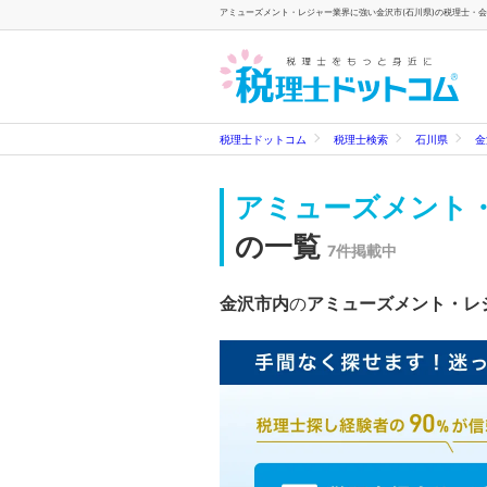
アミューズメント・レジャー業界に強い金沢市(石川県)の税理士・会
税理士ドットコム
税理士検索
石川県
金
アミューズメント
の一覧
7件掲載中
金沢市内
の
アミューズメント・レ