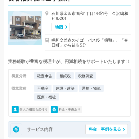
石川県金沢市鳴和1丁目14番1号 金沢鳴和
ビル201
地図
鳴和交差点のそば バス停「鳴和」、「春
日町」から徒歩5分
実務経験が豊富な税理士が、円満相続をサポートいたします!！
得意分野
確定申告
相続税
税務調査
得意業種
不動産
建設・建築
運輸・物流
医療・福祉
個人の相談も受付可
料金・事例あり
サービス内容
料金・事例を見る