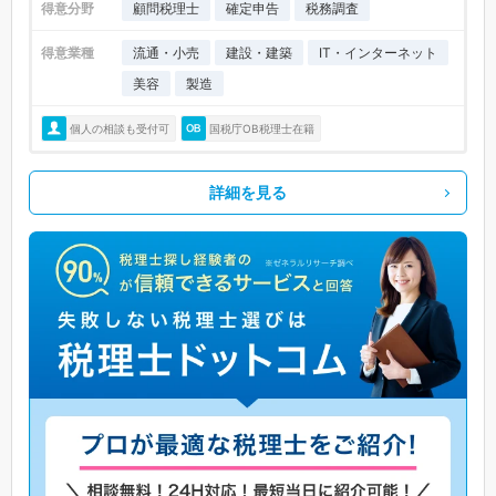
得意分野
顧問税理士
確定申告
税務調査
得意業種
流通・小売
建設・建築
IT・インターネット
美容
製造
個人の相談も受付可
国税庁OB税理士在籍
詳細を見る