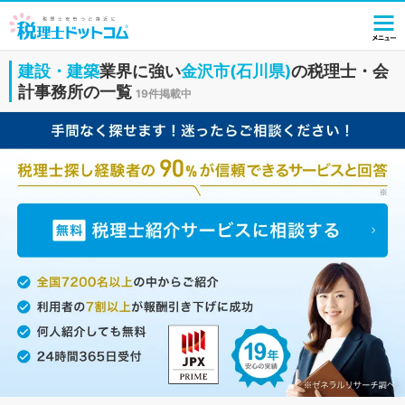
建設・建築
業界に強い
金沢市(石川県)
の税理士・会
計事務所の一覧
19件掲載中