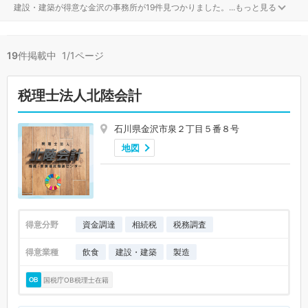
建設・建築が得意な金沢の事務所が19件見つかりました。
...
もっと見る
19
件掲載中 1/1ページ
税理士法人北陸会計
石川県金沢市泉２丁目５番８号
地図
得意分野
資金調達
相続税
税務調査
得意業種
飲食
建設・建築
製造
国税庁OB税理士在籍