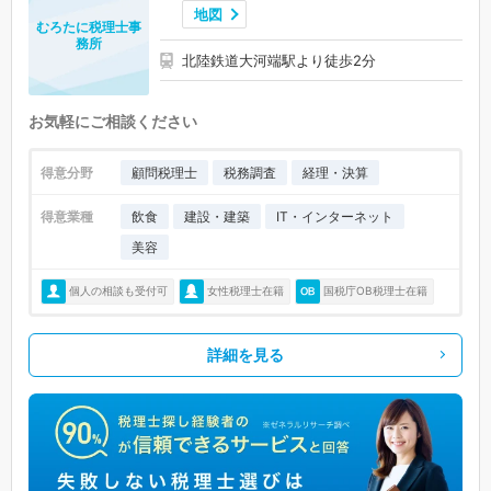
地図
むろたに税理士事
務所
北陸鉄道大河端駅より徒歩2分
お気軽にご相談ください
得意分野
顧問税理士
税務調査
経理・決算
得意業種
飲食
建設・建築
IT・インターネット
美容
個人の相談も受付可
女性税理士在籍
国税庁OB税理士在籍
詳細を見る