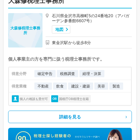
大森修税理士事務所
石川県金沢市高柳町5の24番地20（アパガ
ーデン参番館6607号）
大森修税理士事務
地図
所
東金沢駅から徒歩8分
個人事業主の方を専門に扱う税理士事務所です。
得意分野
確定申告
税務調査
経理・決算
得意業種
不動産
飲食
建設・建築
美容
製造
個人の相談も受付可
国税庁OB税理士在籍
詳細を見る