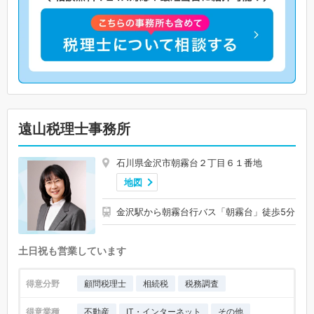
遠山税理士事務所
石川県金沢市朝霧台２丁目６１番地
地図
金沢駅から朝霧台行バス「朝霧台」徒歩5分
土日祝も営業しています
得意分野
顧問税理士
相続税
税務調査
得意業種
不動産
IT・インターネット
その他