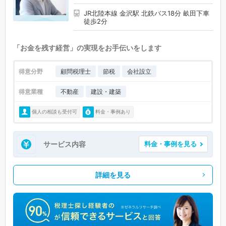
JR北陸本線 金沢駅 北鉄バス18分 畝田下車
徒歩2分
「お金を残す経営」の実現をお手伝いをします
得意分野
顧問税理士
節税
会社設立
得意業種
不動産
建設・建築
個人の相談も受付可
料金・事例あり
サービス内容
料金・事例を見る
詳細を見る