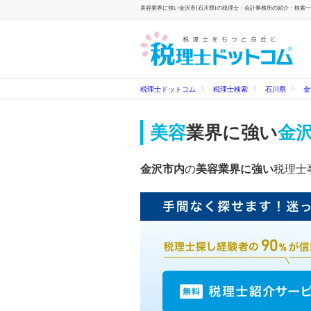
美容業界に強い金沢市(石川県)の税理士・会計事務所の紹介・検索一覧
税理士ドットコム
税理士検索
石川県
金
美容
業界に強い
金沢
金沢市内
の
美容業界に強い
税理士