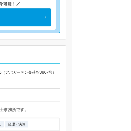
0（アパガーデン参番館6607号）
士事務所です。
査
経理・決算