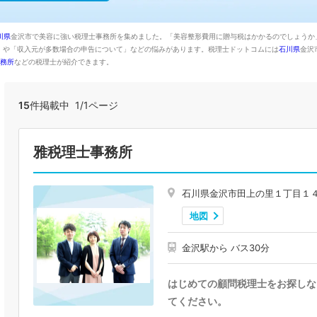
川県
金沢市で美容に強い税理士事務所を集めました。「美容整形費用に贈与税はかかるのでしょうか」
」や「収入元が多数場合の申告について」などの悩みがあります。税理士ドットコムには
石川県
金沢
務所
などの税理士が紹介できます。
15
件掲載中 1/1ページ
雅税理士事務所
石川県金沢市田上の里１丁目１
地図
金沢駅から バス30分
はじめての顧問税理士をお探しな
てください。