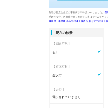
美容が得意な金沢の事務所が15件見つかりました。
石
受けた場合、医療費控除を利用する事はできますか？
雅税理士事務所
,
あらや税理士事務所
,
おもての税理士事
現在の検索
【 都道府県 】
石川
【 市区町村 】
金沢市
【 分野 】
選択されていません