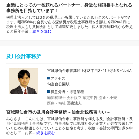
企業にとっての一番頼れるパートナー、身近な相談相手となれる
事務所を目指しています！
税理士法人としては3名の税理士が所属しているため万全のサポートができ
ます。昭和58年に会長である森倍男が税理士事務所を創業し令和2年1月に
税理士法人もり共同会計として組織変更しました。個人事務所時代から数え
ると長年事業…
続きを読む
及川会計事務所
宮城県仙台市青葉区上杉3丁目3-21上杉NSビル4A
アクセス
勾当台公園駅
得意分野・得意業種
顧問税理士
会社設立
確定申告
流通・小売
医療・福祉
医療法人
宮城県仙台市の及川会計事務所～仙台北税務署向い～
みなさま、こんにちは。宮城県仙台市に事務所を構える及川会計事務所・及
川小四郎税理士事務所です。当事務所では地域社会と企業とが共存共栄して
いくための橋渡しをしていくことを使命と考え、税務・会計の専門知識を中
心として、お客…
続きを読む