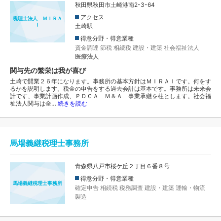
秋田県秋田市土崎港南2-3-64
アクセス
税理士法人 ＭＩＲＡ
Ｉ
土崎駅
得意分野・得意業種
資金調達
節税
相続税
建設・建築
社会福祉法人
医療法人
関与先の繁栄は我が喜び
土崎で開業２６年になります。事務所の基本方針はＭＩＲＡＩです。何をす
るかを説明します。税金の申告をする過去会計は基本です。事務所は未来会
計です、事業計画作成、ＰＤＣＡ Ｍ＆Ａ 事業承継を柱とします。社会福
祉法人関与は全…
続きを読む
馬場義継税理士事務所
青森県八戸市桜ケ丘２丁目６番８号
得意分野・得意業種
馬場義継税理士事務所
確定申告
相続税
税務調査
建設・建築
運輸・物流
製造