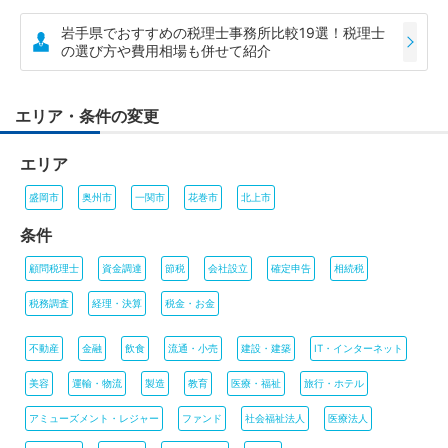
岩手県でおすすめの税理士事務所比較19選！税理士
の選び方や費用相場も併せて紹介
エリア・条件の変更
エリア
盛岡市
奥州市
一関市
花巻市
北上市
条件
顧問税理士
資金調達
節税
会社設立
確定申告
相続税
税務調査
経理・決算
税金・お金
不動産
金融
飲食
流通・小売
建設・建築
IT・インターネット
美容
運輸・物流
製造
教育
医療・福祉
旅行・ホテル
アミューズメント・レジャー
ファンド
社会福祉法人
医療法人