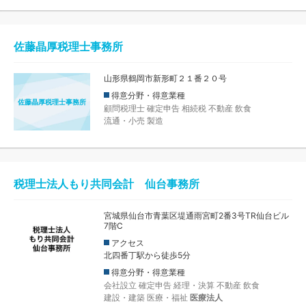
佐藤晶厚税理士事務所
山形県鶴岡市新形町２１番２０号
得意分野・得意業種
佐藤晶厚税理士事務所
顧問税理士
確定申告
相続税
不動産
飲食
流通・小売
製造
税理士法人もり共同会計 仙台事務所
宮城県仙台市青葉区堤通雨宮町2番3号TR仙台ビル
7階C
アクセス
北四番丁駅から徒歩5分
得意分野・得意業種
会社設立
確定申告
経理・決算
不動産
飲食
建設・建築
医療・福祉
医療法人