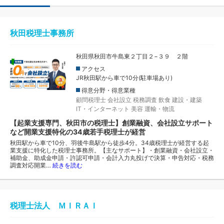
秋田税理士事務所
秋田県秋田市牛島東２丁目２−３９ ２階
アクセス
JR秋田駅から車で10分(駐車場あり)
得意分野・得意業種
顧問税理士
会社設立
税務調査
飲食
建設・建築
IT・インターネット
美容
運輸・物流
【起業支援専門、秋田市の税理士】創業融資、会社設立サポート
など開業支援特化の34歳若手税理士が経営
秋田駅から車で10分、羽後牛島駅から徒歩4分。34歳税理士が経営する起
業支援に特化した税理士事務所。【主なサポート】・創業融資・会社設立・
補助金、助成金申請・許認可申請・会計入力丸投げで決算・申告対応・税務
調査対応開業…
続きを読む
税理士法人 ＭＩＲＡＩ