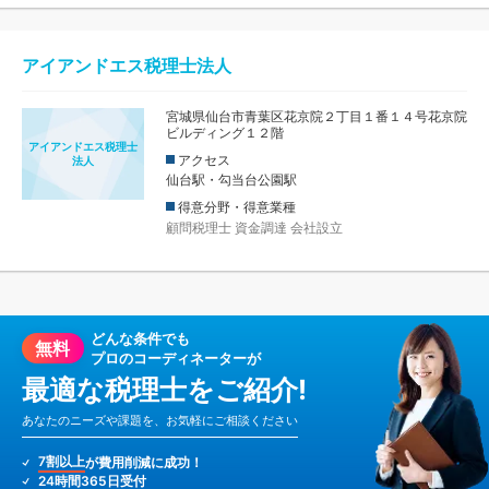
アイアンドエス税理士法人
宮城県仙台市青葉区花京院２丁目１番１４号花京院
ビルディング１２階
アイアンドエス税理士
アクセス
法人
仙台駅・勾当台公園駅
得意分野・得意業種
顧問税理士
資金調達
会社設立
どんな条件でも
無料
プロのコーディネーターが
最適な税理士をご紹介!
あなたのニーズや課題を、お気軽にご相談ください
7割以上
が費用削減に成功！
24時間365日受付