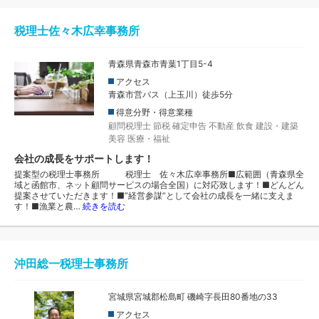
税理士佐々木広幸事務所
青森県青森市青葉1丁目5-4
アクセス
青森市営バス（上玉川）徒歩5分
得意分野・得意業種
顧問税理士
節税
確定申告
不動産
飲食
建設・建築
美容
医療・福祉
会社の成長をサポートします！
提案型の税理士事務所 税理士 佐々木広幸事務所■広範囲（青森県全
域と函館市、ネット顧問サービスの場合全国）に対応致します！■どんどん
提案させていただきます！■”経営参謀”として会社の成長を一緒に支えま
す！■漁業と農…
続きを読む
沖田総一税理士事務所
宮城県宮城郡松島町 磯崎字長田80番地の33
アクセス