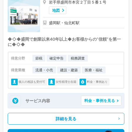
岩手県盛岡市本宮２丁目５番１号
地図
盛岡駅・仙北町駅
◆◇◆盛岡で創業以来40年以上◆お客様からの“信頼”を第一
に◆◇◆
得意分野
節税
確定申告
税務調査
得意業種
流通・小売
建設・建築
医療・福祉
個人の相談も受付可
女性税理士在籍
料金・事例あり
サービス内容
料金・事例を見る
詳細を見る