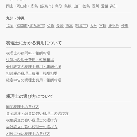
岡山
(
岡山市
)
広島
(
広島市
)
鳥取
島根
山口
徳島
香川
愛媛
高知
九州・沖縄
福岡
(
福岡市
・
北九州市
)
佐賀
長崎
熊本
(
熊本市
)
大分
宮崎
鹿児島
沖縄
税理士にかかる費用について
税理士の顧問料・報酬相場
決算の税理士費用・報酬相場
会社設立の税理士費用・報酬相場
相続税の税理士費用・報酬相場
確定申告の税理士費用・報酬相場
税理士の選び方について
顧問税理士の選び方
資金調達・融資に強い税理士の選び方
税務調査に強い税理士の選び方
会社設立に強い税理士の選び方
相続に強い税理士の選び方