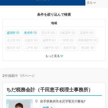
医療法人が得意な岩手の事務所が2件見つかりました。
...
もっと見る
条件を絞り込んで検索
地域
盛岡市 (1)
奥州市 (1)
宮古市 (0)
大船渡市 (0)
花巻市 (0)
北上市 (0)
久慈市 (0)
遠野市 (0)
一関市 (0)
陸前高田市 (0)
釜石市 (0)
二戸市 (0)
八幡平市 (0)
滝沢市 (0)
雫石町 (0)
葛巻町 (0)
岩手町 (0)
紫波町 (0)
矢巾町 (0)
西和賀町 (0)
もっと見る
金ケ崎町 (0)
平泉町 (0)
住田町 (0)
大槌町 (0)
山田町 (0)
岩泉町 (0)
田野畑村 (0)
普代村 (0)
軽米町 (0)
野田村 (0)
2
件掲載中 1/1ページ
九戸村 (0)
洋野町 (0)
一戸町 (0)
ちだ税務会計（千田恵子税理士事務所）
岩手県奥州市水沢字聖天11番地7