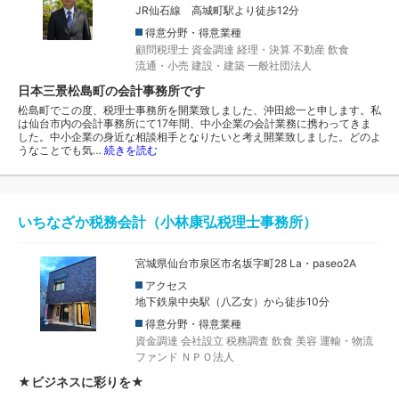
JR仙石線 高城町駅より徒歩12分
得意分野・得意業種
顧問税理士
資金調達
経理・決算
不動産
飲食
流通・小売
建設・建築
一般社団法人
日本三景松島町の会計事務所です
松島町でこの度、税理士事務所を開業致しました、沖田総一と申します。私
は仙台市内の会計事務所にて17年間、中小企業の会計業務に携わってきま
した。中小企業の身近な相談相手となりたいと考え開業致しました。どのよ
うなことでも気…
続きを読む
いちなざか税務会計（小林康弘税理士事務所）
宮城県仙台市泉区市名坂字町28 La・paseo2A
アクセス
地下鉄泉中央駅（八乙女）から徒歩10分
得意分野・得意業種
資金調達
会社設立
税務調査
飲食
美容
運輸・物流
ファンド
ＮＰＯ法人
★ビジネスに彩りを★