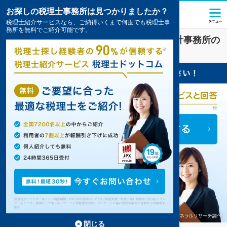
お探しの税理士事務所は見つかりましたか？
税理士紹介サービスなら、ご納得いくまで何度でも税理士事
務所を無料でご紹介可能です。
医療法人
業界に強い
岩手県
の税理士・会計事務所の
一覧
2件掲載中
閉じる