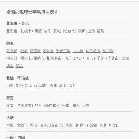
全国の税理士事務所を探す
北海道・東北
北海道
(
札幌市
)
青森
岩手
宮城
(
仙台市
)
秋田
山形
福島
関東
東京都
(
港区
・
新宿区
・
渋谷区
・
千代田区
・
中央区
・
世田谷区
・
品川区
)
神奈川
(
横浜市
・
川崎市
・
相模原市
)
埼玉
(
さいたま市
)
千葉
(
千葉市
)
茨城
栃木
群馬
北陸・甲信越
山梨
長野
新潟
(
新潟市
)
石川
富山
福井
東海
愛知
(
名古屋市
)
静岡
(
静岡市
・
浜松市
)
岐阜
三重
近畿
大阪
(
大阪市
・
堺市
)
京都
(
京都市
)
兵庫
(
神戸市
)
滋賀
奈良
和歌山
中国・四国