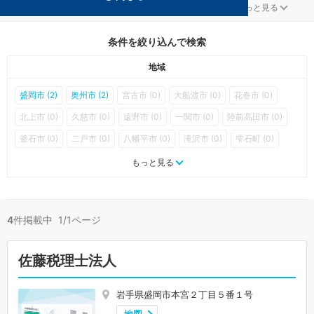
流通・小売が得意な岩手の事務所が4件見つかりました。
...
もっと見る
条件を絞り込んで検索
地域
盛岡市 (2)
奥州市 (2)
宮古市 (0)
大船渡市 (0)
花巻市 (0)
北上市 (0)
久慈市 (0)
遠野市 (0)
一関市 (0)
陸前高田市 (0)
釜石市 (0)
二戸市 (0)
八幡平市 (0)
滝沢市 (0)
雫石町 (0)
葛巻町 (0)
岩手町 (0)
紫波町 (0)
矢巾町 (0)
西和賀町 (0)
もっと見る
金ケ崎町 (0)
平泉町 (0)
住田町 (0)
大槌町 (0)
山田町 (0)
岩泉町 (0)
田野畑村 (0)
普代村 (0)
軽米町 (0)
野田村 (0)
4
件掲載中 1/1ページ
九戸村 (0)
洋野町 (0)
一戸町 (0)
佐藤税理士法人
岩手県盛岡市本宮２丁目５番１号