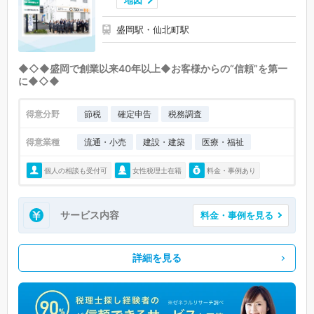
地図
盛岡駅・仙北町駅
◆◇◆盛岡で創業以来40年以上◆お客様からの“信頼”を第一
に◆◇◆
得意分野
節税
確定申告
税務調査
得意業種
流通・小売
建設・建築
医療・福祉
個人の相談も受付可
女性税理士在籍
料金・事例あり
サービス内容
料金・事例を見る
詳細を見る