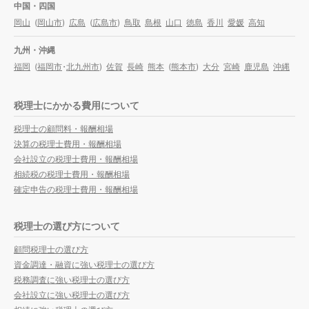
中国・四国
岡山
(
岡山市
)
広島
(
広島市
)
鳥取
島根
山口
徳島
香川
愛媛
高知
九州・沖縄
福岡
(
福岡市
・
北九州市
)
佐賀
長崎
熊本
(
熊本市
)
大分
宮崎
鹿児島
沖縄
税理士にかかる費用について
税理士の顧問料・報酬相場
決算の税理士費用・報酬相場
会社設立の税理士費用・報酬相場
相続税の税理士費用・報酬相場
確定申告の税理士費用・報酬相場
税理士の選び方について
顧問税理士の選び方
資金調達・融資に強い税理士の選び方
税務調査に強い税理士の選び方
会社設立に強い税理士の選び方