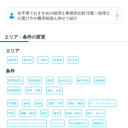
岩手県でおすすめの税理士事務所比較19選！税理士
の選び方や費用相場も併せて紹介
エリア・条件の変更
エリア
盛岡市
奥州市
一関市
花巻市
北上市
条件
顧問税理士
資金調達
節税
会社設立
確定申告
相続税
税務調査
経理・決算
税金・お金
不動産
金融
飲食
流通・小売
建設・建築
IT・インターネット
美容
運輸・物流
製造
教育
医療・福祉
旅行・ホテル
アミューズメント・レジャー
ファンド
社会福祉法人
医療法人