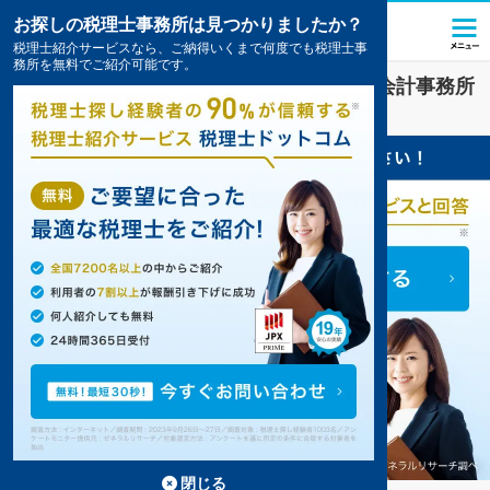
お探しの税理士事務所は見つかりましたか？
税理士紹介サービスなら、ご納得いくまで何度でも税理士事
務所を無料でご紹介可能です。
流通・小売
業界に強い
岩手県
の税理士・会計事務所
の一覧
4件掲載中
閉じる