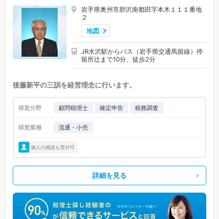
岩手県奥州市胆沢南都田字本木１１１番地
２
地図
JR水沢駅からバス（岩手県交通馬留線）停
留所辻まで10分、徒歩2分
後藤新平の三訓を経営理念に行います。
得意分野
顧問税理士
確定申告
税務調査
得意業種
流通・小売
個人の相談も受付可
詳細を見る