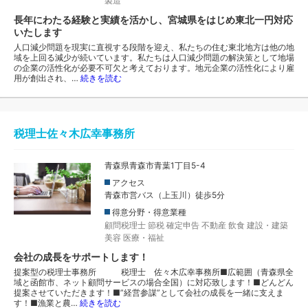
製造
長年にわたる経験と実績を活かし、宮城県をはじめ東北一円対応
いたします
人口減少問題を現実に直視する段階を迎え、私たちの住む東北地方は他の地
域を上回る減少が続いています。私たちは人口減少問題の解決策として地場
の企業の活性化が必要不可欠と考えております。地元企業の活性化により雇
用が創出され、…
続きを読む
税理士佐々木広幸事務所
青森県青森市青葉1丁目5-4
アクセス
青森市営バス（上玉川）徒歩5分
得意分野・得意業種
顧問税理士
節税
確定申告
不動産
飲食
建設・建築
美容
医療・福祉
会社の成長をサポートします！
提案型の税理士事務所 税理士 佐々木広幸事務所■広範囲（青森県全
域と函館市、ネット顧問サービスの場合全国）に対応致します！■どんどん
提案させていただきます！■”経営参謀”として会社の成長を一緒に支えま
す！■漁業と農…
続きを読む