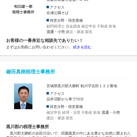
アクセス
合浦公園そば
得意分野・得意業種
顧問税理士
資金調達
確定申告
不動産
飲食
流通・小売
建設・建築
製造
お客様の一番身近な相談先でありたい！
まずはお気軽にお問い合わせください。
続きを読む
鎌田真樹税理士事務所
宮城県黒川郡大郷町 粕川字吉田１２２番地
アクセス
品井沼駅から車で10分
得意分野・得意業種
確定申告
経理・決算
不動産
飲食
流通・小売
建設・建築
製造
黒川郡の税理士事務所
黒川郡大郷町の吉田川沿いで、田園風景の中にある豊かな自然に囲まれた