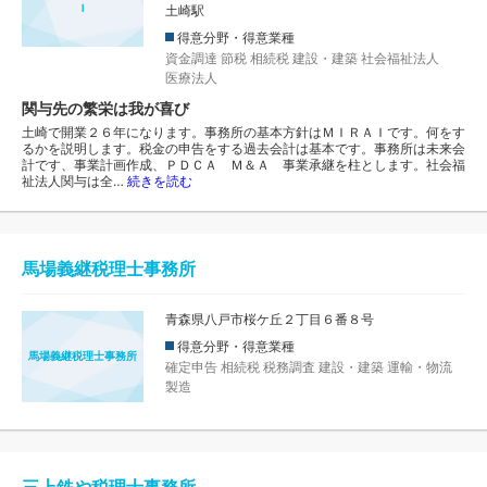
Ｉ
土崎駅
得意分野・得意業種
資金調達
節税
相続税
建設・建築
社会福祉法人
医療法人
関与先の繁栄は我が喜び
土崎で開業２６年になります。事務所の基本方針はＭＩＲＡＩです。何をす
るかを説明します。税金の申告をする過去会計は基本です。事務所は未来会
計です、事業計画作成、ＰＤＣＡ Ｍ＆Ａ 事業承継を柱とします。社会福
祉法人関与は全…
続きを読む
馬場義継税理士事務所
青森県八戸市桜ケ丘２丁目６番８号
得意分野・得意業種
馬場義継税理士事務所
確定申告
相続税
税務調査
建設・建築
運輸・物流
製造
三上鉄や税理士事務所