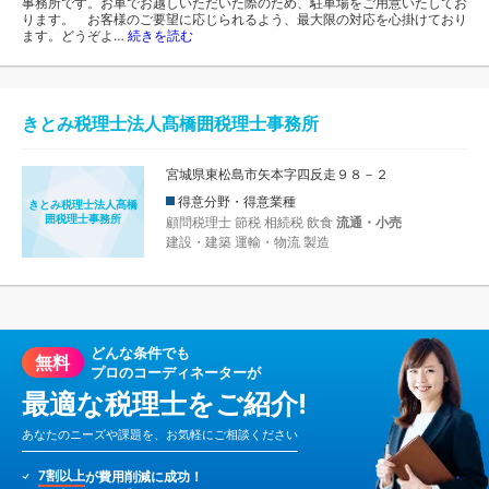
事務所です。お車でお越しいただいた際のため、駐車場をご用意いたしてお
ります。 お客様のご要望に応じられるよう、最大限の対応を心掛けており
ます。どうぞよ…
続きを読む
きとみ税理士法人髙橋囲税理士事務所
宮城県東松島市矢本字四反走９８－２
得意分野・得意業種
きとみ税理士法人髙橋
囲税理士事務所
顧問税理士
節税
相続税
飲食
流通・小売
建設・建築
運輸・物流
製造
どんな条件でも
無料
プロのコーディネーターが
最適な税理士をご紹介!
あなたのニーズや課題を、お気軽にご相談ください
7割以上
が費用削減に成功！