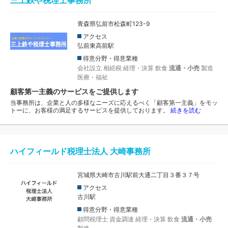
青森県弘前市松森町123-9
アクセス
弘前東高前駅
得意分野・得意業種
会社設立
相続税
経理・決算
飲食
流通・小売
製造
医療・福祉
顧客第一主義のサービスをご提供します
当事務所は、企業と人の多様なニーズに応えるべく「顧客第一主義」をモッ
トーに、お客様の満足するサービスを提供しております。
続きを読む
ハイフィールド税理士法人 大崎事務所
宮城県大崎市古川駅前大通二丁目３番３７号
アクセス
古川駅
得意分野・得意業種
顧問税理士
資金調達
経理・決算
飲食
流通・小売