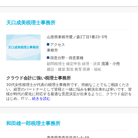
天口成美税理士事務所
山形県東根市鷺ノ森2丁目1番23-5号
アクセス
天口成美税理士事務所
東根市
得意分野・得意業種
顧問税理士
確定申告
経理・決算
流通・小売
建設・建築
製造
教育
医療・福祉
クラウド会計に強い税理士事務所
30代女性税理士が代表の税理士事務所です。些細なことでもご相談くださ
い。経営のパートナーとして皆様と一緒に悩みを解決出来れば幸いです。皆
様が時代の変化に対応する最適な意思決定が出来るように、クラウド会計を
はじめ、ITツ…
続きを読む
和田雄一郎税理士事務所
青森県青森市造道1-4-49