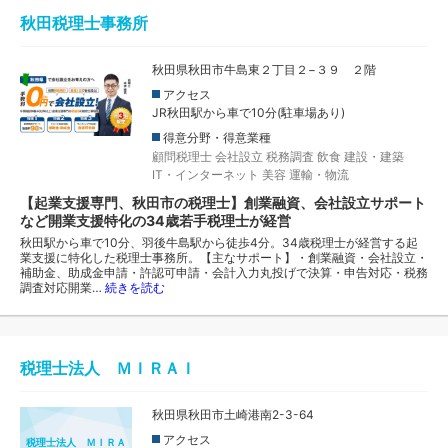
秋田税理士事務所
秋田県秋田市牛島東２丁目２−３９ ２階
アクセス
JR秋田駅から車で10分(駐車場あり)
得意分野・得意業種
顧問税理士
会社設立
税務調査
飲食
建設・建築
IT・インターネット
美容
運輸・物流
【起業支援専門、秋田市の税理士】創業融資、会社設立サポート
など開業支援特化の34歳若手税理士が経営
秋田駅から車で10分、羽後牛島駅から徒歩4分。34歳税理士が経営する起
業支援に特化した税理士事務所。【主なサポート】・創業融資・会社設立・
補助金、助成金申請・許認可申請・会計入力丸投げで決算・申告対応・税務
調査対応開業…
続きを読む
税理士法人 ＭＩＲＡＩ
秋田県秋田市土崎港南2-3-64
アクセス
税理士法人 ＭＩＲＡ