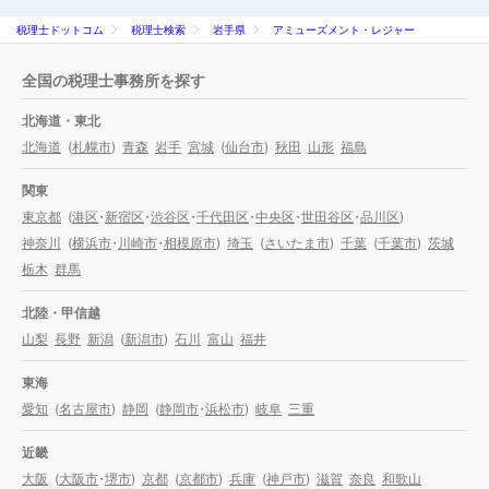
税理士ドットコム
税理士検索
岩手県
アミューズメント・レジャー
全国の税理士事務所を探す
北海道・東北
北海道
(
札幌市
)
青森
岩手
宮城
(
仙台市
)
秋田
山形
福島
関東
東京都
(
港区
・
新宿区
・
渋谷区
・
千代田区
・
中央区
・
世田谷区
・
品川区
)
神奈川
(
横浜市
・
川崎市
・
相模原市
)
埼玉
(
さいたま市
)
千葉
(
千葉市
)
茨城
栃木
群馬
北陸・甲信越
山梨
長野
新潟
(
新潟市
)
石川
富山
福井
東海
愛知
(
名古屋市
)
静岡
(
静岡市
・
浜松市
)
岐阜
三重
近畿
大阪
(
大阪市
・
堺市
)
京都
(
京都市
)
兵庫
(
神戸市
)
滋賀
奈良
和歌山