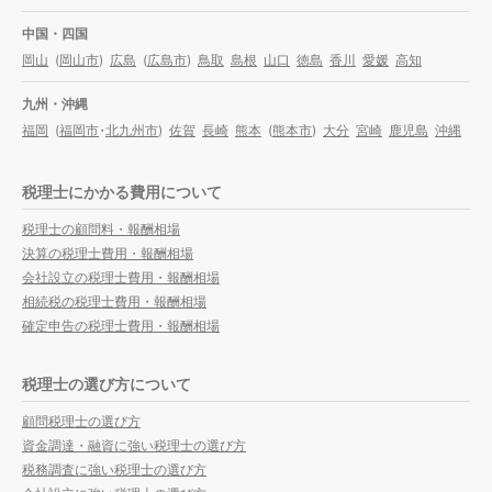
中国・四国
岡山
(
岡山市
)
広島
(
広島市
)
鳥取
島根
山口
徳島
香川
愛媛
高知
九州・沖縄
福岡
(
福岡市
・
北九州市
)
佐賀
長崎
熊本
(
熊本市
)
大分
宮崎
鹿児島
沖縄
税理士にかかる費用について
税理士の顧問料・報酬相場
決算の税理士費用・報酬相場
会社設立の税理士費用・報酬相場
相続税の税理士費用・報酬相場
確定申告の税理士費用・報酬相場
税理士の選び方について
顧問税理士の選び方
資金調達・融資に強い税理士の選び方
税務調査に強い税理士の選び方