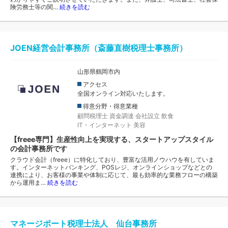
険労務士等の関…
続きを読む
JOEN経営会計事務所（斎藤直樹税理士事務所）
山形県鶴岡市内
アクセス
全国オンライン対応いたします。
得意分野・得意業種
顧問税理士
資金調達
会社設立
飲食
IT・インターネット
美容
【freee専門】生産性向上を実現する、スタートアップスタイル
の会計事務所です
クラウド会計（freee）に特化しており、豊富な活用ノウハウを有していま
す。インターネットバンキング、POSレジ、オンラインショップなどとの
連携により、お客様の事業や体制に応じて、最も効率的な業務フローの構築
から運用ま…
続きを読む
マネージポート税理士法人 仙台事務所