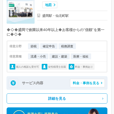
地図
盛岡駅・仙北町駅
◆◇◆盛岡で創業以来40年以上◆お客様からの“信頼”を第一
に◆◇◆
得意分野
節税
確定申告
税務調査
得意業種
流通・小売
建設・建築
医療・福祉
個人の相談も受付可
女性税理士在籍
料金・事例あり
サービス内容
料金・事例を見る
詳細を見る