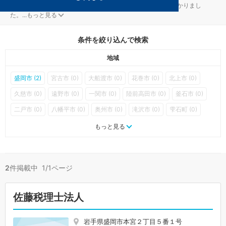
アミューズメント・レジャーが得意な岩手の事務所が2件見つかりまし
た。
...
もっと見る
条件を絞り込んで検索
地域
盛岡市 (2)
宮古市 (0)
大船渡市 (0)
花巻市 (0)
北上市 (0)
久慈市 (0)
遠野市 (0)
一関市 (0)
陸前高田市 (0)
釜石市 (0)
二戸市 (0)
八幡平市 (0)
奥州市 (0)
滝沢市 (0)
雫石町 (0)
葛巻町 (0)
岩手町 (0)
紫波町 (0)
矢巾町 (0)
西和賀町 (0)
もっと見る
金ケ崎町 (0)
平泉町 (0)
住田町 (0)
大槌町 (0)
山田町 (0)
岩泉町 (0)
田野畑村 (0)
普代村 (0)
軽米町 (0)
野田村 (0)
2
件掲載中 1/1ページ
九戸村 (0)
洋野町 (0)
一戸町 (0)
佐藤税理士法人
岩手県盛岡市本宮２丁目５番１号