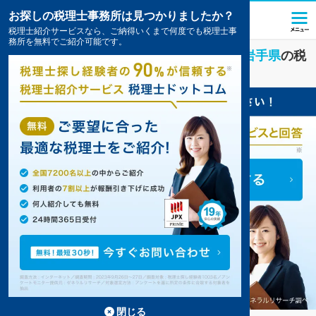
お探しの税理士事務所は見つかりましたか？
税理士紹介サービスなら、ご納得いくまで何度でも税理士事
務所を無料でご紹介可能です。
アミューズメント・レジャー
業界に強い
岩手県
の税
理士・会計事務所の一覧
2件掲載中
閉じる