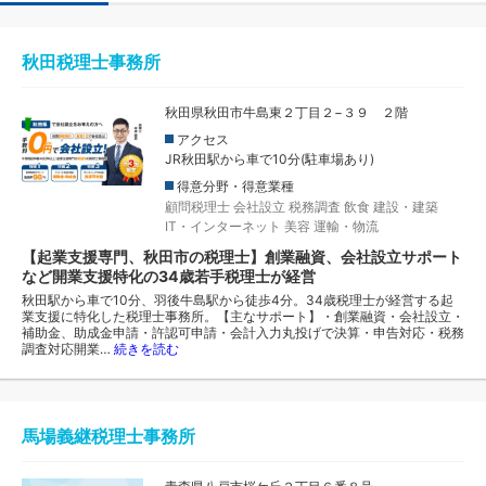
秋田税理士事務所
秋田県秋田市牛島東２丁目２−３９ ２階
アクセス
JR秋田駅から車で10分(駐車場あり)
得意分野・得意業種
顧問税理士
会社設立
税務調査
飲食
建設・建築
IT・インターネット
美容
運輸・物流
【起業支援専門、秋田市の税理士】創業融資、会社設立サポート
など開業支援特化の34歳若手税理士が経営
秋田駅から車で10分、羽後牛島駅から徒歩4分。34歳税理士が経営する起
業支援に特化した税理士事務所。【主なサポート】・創業融資・会社設立・
補助金、助成金申請・許認可申請・会計入力丸投げで決算・申告対応・税務
調査対応開業…
続きを読む
馬場義継税理士事務所