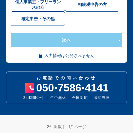
個人事業主・フリーラン
相続税申告の方
スの方
確定申告・その他
次へ
入力情報は公開されません
お電話での問い合わせ
050
7586
4141
24時間受付
年中無休
全国対応
最短当日
2
件掲載中 1/1ページ