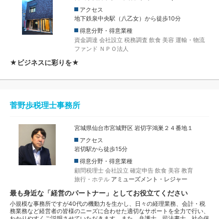
アクセス
地下鉄泉中央駅（八乙女）から徒歩10分
得意分野・得意業種
資金調達
会社設立
税務調査
飲食
美容
運輸・物流
ファンド
ＮＰＯ法人
★ビジネスに彩りを★
菅野歩税理士事務所
宮城県仙台市宮城野区 岩切字鴻巣２４番地１
アクセス
岩切駅から徒歩15分
得意分野・得意業種
顧問税理士
会社設立
確定申告
飲食
美容
教育
旅行・ホテル
アミューズメント・レジャー
最も身近な「経営のパートナー」としてお役立てください
小規模な事務所ですが40代の機動力を生かし、日々の経理業務、会計・税
務業務など経営者の皆様のニーズに合わせた適切なサポートを全力で行い、
わかりやすくご説明させていただきます。また、弁護士、司法書士、社会保