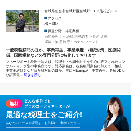
宮城県仙台市宮城野区宮城野1-1-3尾花ビル3F
アクセス
榴ヶ岡駅
得意分野・得意業種
顧問税理士
相続税
税務調査
不動産
金融
運輸・物流
旅行・ホテル
ファンド
一般税務顧問のほか、事業再生、事業承継・相続対策、医療関
係、国際税務などの専門分野に特化しております
マネージポート税理士法人は、税理士・公認会計士を中心に設立されたコン
サルティング型の事務所です。対応業務は、税務顧問業務に加えて、相続・
事業承継対策など資産税対応のほか、主にM&amp;A、事業再生、各種DD及
び証券化…
続きを読む
どんな条件でも
無料
プロのコーディネーターが
最適な税理士をご紹介!
あなたのニーズや課題を、お気軽にご相談ください