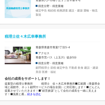
青森県八戸市桜ケ丘２丁目６番８号
得意分野・得意業種
馬場義継税理士事務所
確定申告
相続税
税務調査
建設・建築
運輸・物流
製造
税理士佐々木広幸事務所
青森県青森市青葉1丁目5-4
アクセス
青森市営バス（上玉川）徒歩5分
得意分野・得意業種
顧問税理士
節税
確定申告
不動産
飲食
建設・建築
美容
医療・福祉
会社の成長をサポートします！
提案型の税理士事務所 税理士 佐々木広幸事務所■広範囲（青森県全
域と函館市、ネット顧問サービスの場合全国）に対応致します！■どんどん
提案させていただきます！■”経営参謀”として会社の成長を一緒に支えま
す！■漁業と農…
続きを読む