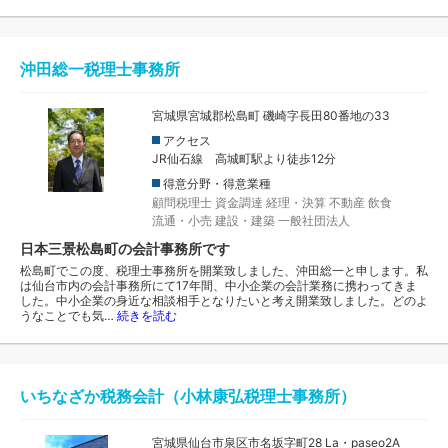
沖田総一税理士事務所
宮城県宮城郡松島町 磯崎字長田80番地の33
アクセス
JR仙石線 高城町駅より徒歩12分
得意分野・得意業種
顧問税理士
資金調達
経理・決算
不動産
飲食
流通・小売
建設・建築
一般社団法人
日本三景松島町の会計事務所です
松島町でこの度、税理士事務所を開業致しました、沖田総一と申します。私
は仙台市内の会計事務所にて17年間、中小企業の会計業務に携わってきま
した。中小企業の身近な相談相手となりたいと考え開業致しました。どのよ
うなことでも気…
続きを読む
いちなざか税務会計（小林康弘税理士事務所）
宮城県仙台市泉区市名坂字町28 La・paseo2A