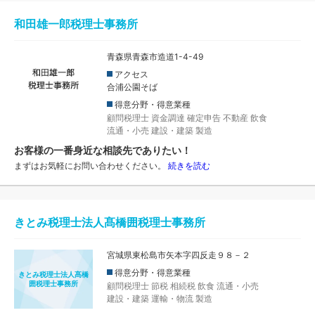
和田雄一郎税理士事務所
青森県青森市造道1-4-49
アクセス
合浦公園そば
得意分野・得意業種
顧問税理士
資金調達
確定申告
不動産
飲食
流通・小売
建設・建築
製造
お客様の一番身近な相談先でありたい！
まずはお気軽にお問い合わせください。
続きを読む
きとみ税理士法人髙橋囲税理士事務所
宮城県東松島市矢本字四反走９８－２
得意分野・得意業種
きとみ税理士法人髙橋
囲税理士事務所
顧問税理士
節税
相続税
飲食
流通・小売
建設・建築
運輸・物流
製造