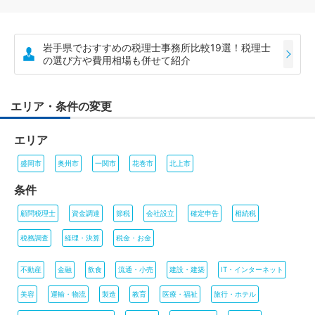
岩手県でおすすめの税理士事務所比較19選！税理士
の選び方や費用相場も併せて紹介
エリア・条件の変更
エリア
盛岡市
奥州市
一関市
花巻市
北上市
条件
顧問税理士
資金調達
節税
会社設立
確定申告
相続税
税務調査
経理・決算
税金・お金
不動産
金融
飲食
流通・小売
建設・建築
IT・インターネット
美容
運輸・物流
製造
教育
医療・福祉
旅行・ホテル