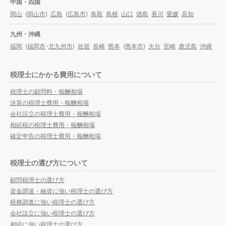
中国・四国
岡山
(
岡山市
)
広島
(
広島市
)
鳥取
島根
山口
徳島
香川
愛媛
高知
九州・沖縄
福岡
(
福岡市
・
北九州市
)
佐賀
長崎
熊本
(
熊本市
)
大分
宮崎
鹿児島
沖縄
税理士にかかる費用について
税理士の顧問料・報酬相場
決算の税理士費用・報酬相場
会社設立の税理士費用・報酬相場
相続税の税理士費用・報酬相場
確定申告の税理士費用・報酬相場
税理士の選び方について
顧問税理士の選び方
資金調達・融資に強い税理士の選び方
税務調査に強い税理士の選び方
会社設立に強い税理士の選び方
相続に強い税理士の選び方