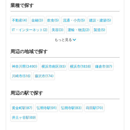
業種で探す
不動産(4)
金融(3)
飲食(5)
流通・小売(5)
建設・建築(5)
IT・インターネット(2)
美容(3)
運輸・物流(2)
製造(5)
教育(2)
医療・福祉(4)
旅行・ホテル(2)
もっと見る
アミューズメント・レジャー(2)
社会福祉法人(2)
医療法人(2)
周辺の地域で探す
ＮＰＯ法人(3)
神奈川県(3490)
横浜市南区(93)
横浜市(1838)
鎌倉市(87)
川崎市(516)
藤沢市(174)
周辺の駅で探す
黄金町駅(87)
弘明寺駅(91)
弘明寺駅(83)
蒔田駅(70)
井土ヶ谷駅(69)