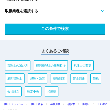
取扱業種を選択する
よくあるご相談
税理士の選び方
顧問税理士の報酬相場
税理士の変更
顧問税理士
経理・決算
税務調査
資金調達
節税
会社設立
確定申告
相続税
税理士ドットコム
税理士検索
神奈川県
横浜市
港南区
上大岡駅
早野会計