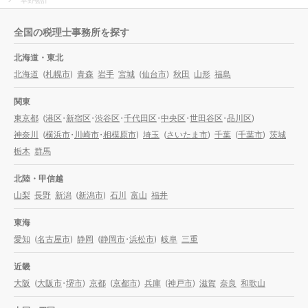
全国の税理士事務所を探す
北海道・東北
北海道
(
札幌市
)
青森
岩手
宮城
(
仙台市
)
秋田
山形
福島
関東
東京都
(
港区
・
新宿区
・
渋谷区
・
千代田区
・
中央区
・
世田谷区
・
品川区
)
神奈川
(
横浜市
・
川崎市
・
相模原市
)
埼玉
(
さいたま市
)
千葉
(
千葉市
)
茨城
栃木
群馬
北陸・甲信越
山梨
長野
新潟
(
新潟市
)
石川
富山
福井
東海
愛知
(
名古屋市
)
静岡
(
静岡市
・
浜松市
)
岐阜
三重
近畿
大阪
(
大阪市
・
堺市
)
京都
(
京都市
)
兵庫
(
神戸市
)
滋賀
奈良
和歌山