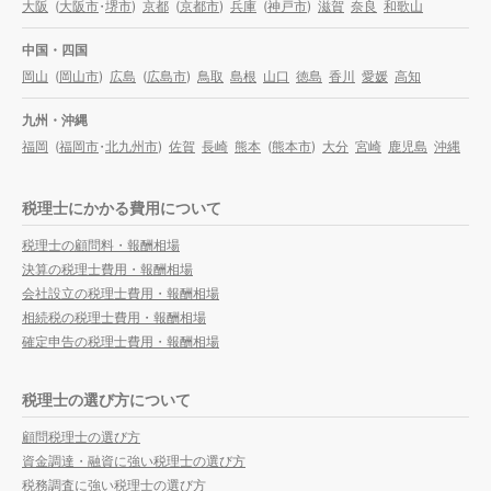
大阪
(
大阪市
・
堺市
)
京都
(
京都市
)
兵庫
(
神戸市
)
滋賀
奈良
和歌山
中国・四国
岡山
(
岡山市
)
広島
(
広島市
)
鳥取
島根
山口
徳島
香川
愛媛
高知
九州・沖縄
福岡
(
福岡市
・
北九州市
)
佐賀
長崎
熊本
(
熊本市
)
大分
宮崎
鹿児島
沖縄
税理士にかかる費用について
税理士の顧問料・報酬相場
決算の税理士費用・報酬相場
会社設立の税理士費用・報酬相場
相続税の税理士費用・報酬相場
確定申告の税理士費用・報酬相場
税理士の選び方について
顧問税理士の選び方
資金調達・融資に強い税理士の選び方
税務調査に強い税理士の選び方