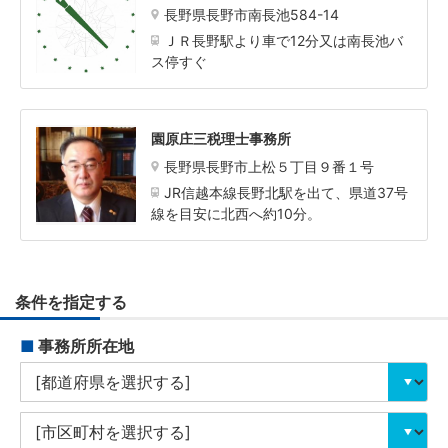
長野県長野市南長池584-14
ＪＲ長野駅より車で12分又は南長池バ
ス停すぐ
園原庄三税理士事務所
長野県長野市上松５丁目９番１号
JR信越本線長野北駅を出て、県道37号
線を目安に北西へ約10分。
条件を指定する
■
事務所所在地