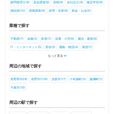
顧問税理士(9)
資金調達(8)
節税(6)
会社設立(9)
確定申告(8)
相続税(10)
税務調査(6)
経理・決算(8)
税金・お金(5)
業種で探す
不動産(7)
金融(3)
飲食(7)
流通・小売(6)
建設・建築(8)
IT・インターネット(5)
美容(5)
運輸・物流(4)
製造(7)
教育(3)
医療・福祉(4)
旅行・ホテル(5)
もっと見る
アミューズメント・レジャー(3)
社会福祉法人(3)
医療法人(4)
周辺の地域で探す
ＮＰＯ法人(2)
長野県(639)
長野市(139)
須坂市(17)
小布施町(3)
飯綱町(1)
千曲市(16)
周辺の駅で探す