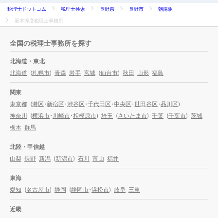
税理士ドットコム
税理士検索
長野県
長野市
朝陽駅
新木淳彦税理士事務所
全国の税理士事務所を探す
北海道・東北
北海道
(
札幌市
)
青森
岩手
宮城
(
仙台市
)
秋田
山形
福島
関東
東京都
(
港区
・
新宿区
・
渋谷区
・
千代田区
・
中央区
・
世田谷区
・
品川区
)
神奈川
(
横浜市
・
川崎市
・
相模原市
)
埼玉
(
さいたま市
)
千葉
(
千葉市
)
茨城
栃木
群馬
北陸・甲信越
山梨
長野
新潟
(
新潟市
)
石川
富山
福井
東海
愛知
(
名古屋市
)
静岡
(
静岡市
・
浜松市
)
岐阜
三重
近畿