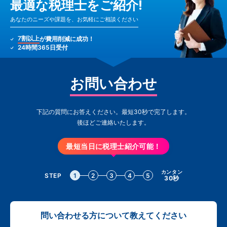
最適な税理士をご紹介!
あなたのニーズや課題を、お気軽にご相談ください
7割以上
が費用削減に成功！
24時間365日受付
お問い合わせ
下記の質問にお答えください。最短30秒で完了します。
後ほどご連絡いたします。
最短当日に税理士紹介可能！
カンタン
STEP
1
2
3
4
5
30秒
問い合わせる方について教えてください