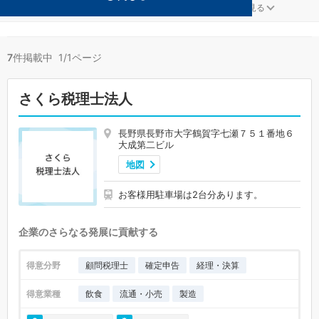
飲食が得意な長野市の事務所が7件見つかりました。
...
もっと見る
7
件掲載中 1/1ページ
さくら税理士法人
長野県長野市大字鶴賀字七瀬７５１番地６
大成第二ビル
地図
お客様用駐車場は2台分あります。
企業のさらなる発展に貢献する
得意分野
顧問税理士
確定申告
経理・決算
得意業種
飲食
流通・小売
製造