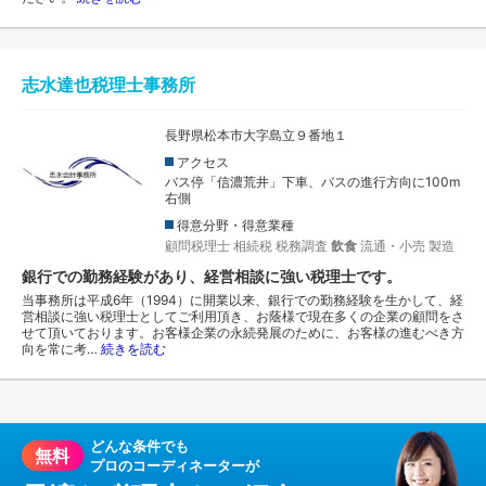
志水達也税理士事務所
長野県松本市大字島立９番地１
アクセス
バス停「信濃荒井」下車、バスの進行方向に100m
右側
得意分野・得意業種
顧問税理士
相続税
税務調査
飲食
流通・小売
製造
銀行での勤務経験があり、経営相談に強い税理士です。
当事務所は平成6年（1994）に開業以来、銀行での勤務経験を生かして、経
営相談に強い税理士としてご利用頂き、お蔭様で現在多くの企業の顧問をさ
せて頂いております。お客様企業の永続発展のために、お客様の進むべき方
向を常に考…
続きを読む
どんな条件でも
無料
プロのコーディネーターが