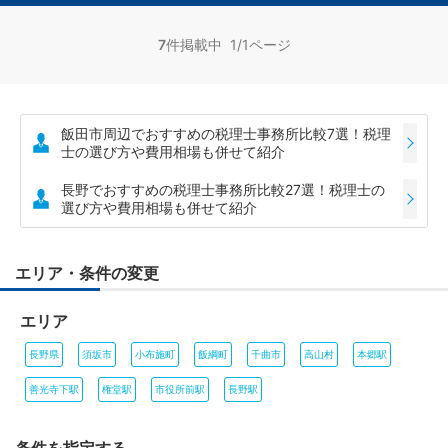
7
件掲載中 1/1ページ
飯田市周辺でおすすめの税理士事務所比較7選！税理
士の選び方や費用相場も併せて紹介
長野でおすすめの税理士事務所比較27選！税理士の
選び方や費用相場も併せて紹介
エリア・条件の変更
エリア
長野県
須坂市
小布施町
飯綱町
千曲市
高山村
本郷駅
善光寺下駅
権堂駅
市役所前駅
長野駅