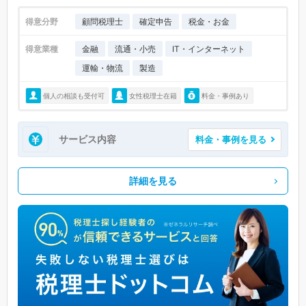
得意分野
顧問税理士
確定申告
税金・お金
得意業種
金融
流通・小売
IT・インターネット
運輸・物流
製造
個人の相談も受付可
女性税理士在籍
料金・事例あり
サービス内容
料金・事例を見る
詳細を見る