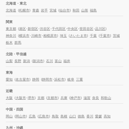
北海道・東北
北海道
(
札幌市
)
青森
岩手
宮城
(
仙台市
)
秋田
山形
福島
関東
東京都
(
港区
・
新宿区
・
渋谷区
・
千代田区
・
中央区
・
世田谷区
・
品川区
)
神奈川
(
横浜市
・
川崎市
・
相模原市
)
埼玉
(
さいたま市
)
千葉
(
千葉市
)
茨城
栃木
群馬
北陸・甲信越
山梨
長野
新潟
(
新潟市
)
石川
富山
福井
東海
愛知
(
名古屋市
)
静岡
(
静岡市
・
浜松市
)
岐阜
三重
近畿
大阪
(
大阪市
・
堺市
)
京都
(
京都市
)
兵庫
(
神戸市
)
滋賀
奈良
和歌山
中国・四国
岡山
(
岡山市
)
広島
(
広島市
)
鳥取
島根
山口
徳島
香川
愛媛
高知
九州・沖縄