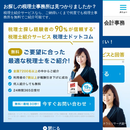
お探しの税理士事務所は見つかりましたか？
税理士紹介サービスなら、ご納得いくまで何度でも税理士事
務所を無料でご紹介可能です。
飲食
業界に強い
長野市(長野県)
の税理士・会計事務
所の一覧
7件掲載中
閉じる