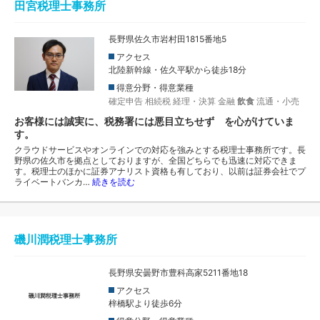
田宮税理士事務所
長野県佐久市岩村田1815番地5
アクセス
北陸新幹線・佐久平駅から徒歩18分
得意分野・得意業種
確定申告
相続税
経理・決算
金融
飲食
流通・小売
お客様には誠実に、税務署には悪目立ちせず を心がけていま
す。
クラウドサービスやオンラインでの対応を強みとする税理士事務所です。長
野県の佐久市を拠点としておりますが、全国どちらでも迅速に対応できま
す。税理士のほかに証券アナリスト資格も有しており、以前は証券会社でプ
ライベートバンカ…
続きを読む
磯川潤税理士事務所
長野県安曇野市豊科高家5211番地18
アクセス
梓橋駅より徒歩6分