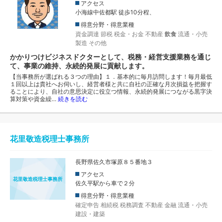
アクセス
小海線中佐都駅 徒歩10分程、
得意分野・得意業種
資金調達
節税
税金・お金
不動産
飲食
流通・小売
製造
その他
かかりつけビジネスドクターとして、税務・経営支援業務を通じ
て、事業の維持、永続的発展に貢献します。
【当事務所が選ばれる３つの理由】１．基本的に毎月訪問します！毎月最低
１回以上は貴社へお伺いし、経営者様と共に自社の正確な月次損益を把握す
ることにより、自社の意思決定に役立つ情報、永続的発展につながる黒字決
算対策や資金繰…
続きを読む
花里敬造税理士事務所
長野県佐久市塚原８５番地３
アクセス
花里敬造税理士事務所
佐久平駅から車で２分
得意分野・得意業種
確定申告
相続税
税務調査
不動産
金融
流通・小売
建設・建築