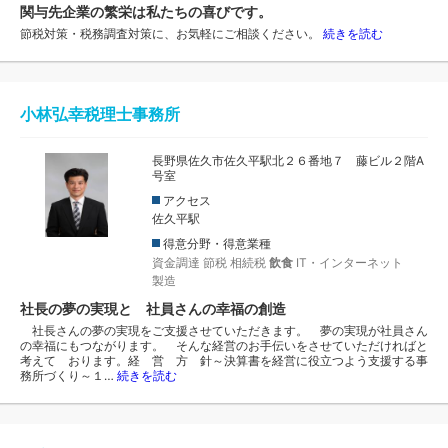
関与先企業の繁栄は私たちの喜びです。
節税対策・税務調査対策に、お気軽にご相談ください。
続きを読む
小林弘幸税理士事務所
長野県佐久市佐久平駅北２６番地７ 藤ビル２階A
号室
アクセス
佐久平駅
得意分野・得意業種
資金調達
節税
相続税
飲食
IT・インターネット
製造
社長の夢の実現と 社員さんの幸福の創造
社長さんの夢の実現をご支援させていただきます。 夢の実現が社員さん
の幸福にもつながります。 そんな経営のお手伝いをさせていただければと
考えて おります。経 営 方 針～決算書を経営に役立つよう支援する事
務所づくり～１…
続きを読む