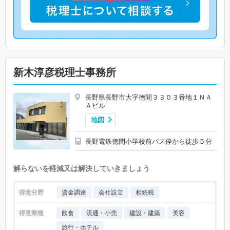
新木淳彦税理士事務所
長野県長野市大字徳間３３０３番地１ＮＡ
Ａビル
地図
長野電鉄徳間小学校前バス停から徒歩５分
解らないを軽減又は解決していきましょう
得意分野
資金調達
会社設立
相続税
得意業種
飲食
流通・小売
建設・建築
美容
旅行・ホテル