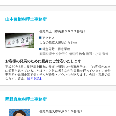
山本俊樹税理士事務所
長野県上田市長瀬３６２３番地８
アクセス
しなの鉄道大屋駅から3km
得意分野・得意業種
顧問税理士
会社設立
相続税
飲食
流通・小売
製造
お客様の発展のために親身にご対応いたします
平成30年6月に長野県上田市の長瀬で開業した当事務所は、「お客様が本当
に必要と思っていることは？」と常に考えながら業務を行っています。会計
事務所や民間企業で長く学んだ経験・ノウハウがあります。会計・税務のみ
ならず、資金…
続きを読む
岡野真生税理士事務所
長野県佐久市塚原３１５番地１