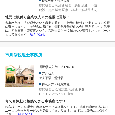
得意分野・得意業種
顧問税理士
相続税
経理・決算
流通・小売
建設・建築
製造
医療・福祉
一般社団法人
地元に根付く企業や人々の発展に貢献！
当事務所は、「税理士という職業を通じて、地元に根付く企業や人々の発展
に寄与します。」を理念に掲げる、長野県安曇野市の会計事務所です。代表
は、元自衛官・警察官という、税理士業と全く縁のない職種をバックボーン
としております…
続きを読む
市川修税理士事務所
長野県佐久市中込1267-6
アクセス
佐久平駅・滑津駅
得意分野・得意業種
顧問税理士
会社設立
相続税
飲食
IT・インターネット
製造
何でも気軽に相談できる事務所です！
お客様ごとに税理士に求めるサービスは異なります。 当事務所はお客様の
ニーズに合ったサービスを提供してまいります。 まずはお気軽にご相談く
ださい。
続きを読む