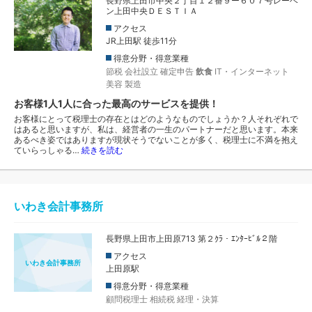
長野県上田市中央２丁目１２番９ー６０７号レーベ
ン上田中央ＤＥＳＴＩＡ
アクセス
JR上田駅 徒歩11分
得意分野・得意業種
節税
会社設立
確定申告
飲食
IT・インターネット
美容
製造
お客様1人1人に合った最高のサービスを提供！
お客様にとって税理士の存在とはどのようなものでしょうか？人それぞれで
はあると思いますが、私は、経営者の一生のパートナーだと思います。本来
あるべき姿ではありますが現状そうでないことが多く、税理士に不満を抱え
ていらっしゃる…
続きを読む
いわき会計事務所
長野県上田市上田原713 第２ｸﾗ・ｴﾝﾀｰﾋﾞﾙ２階
アクセス
いわき会計事務所
上田原駅
得意分野・得意業種
顧問税理士
相続税
経理・決算