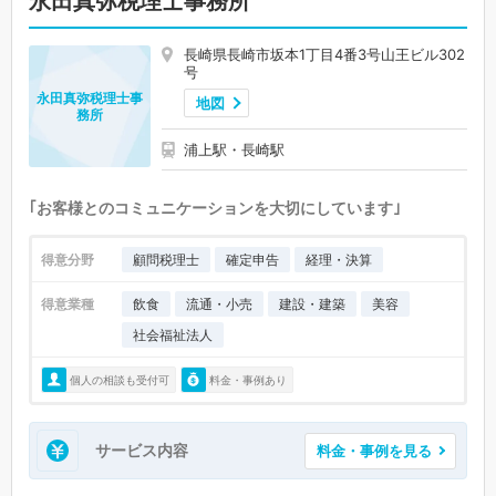
永田真弥税理士事務所
長崎県長崎市坂本1丁目4番3号山王ビル302
号
永田真弥税理士事
地図
務所
浦上駅・長崎駅
｢お客様とのコミュニケーションを大切にしています｣
得意分野
顧問税理士
確定申告
経理・決算
得意業種
飲食
流通・小売
建設・建築
美容
社会福祉法人
個人の相談も受付可
料金・事例あり
サービス内容
料金・事例を見る