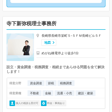
寺下新弥税理士事務所
長崎県長崎市栄町５-５ＦＭ長崎ビル５Ｆ
地図
めがね橋電停より徒歩1分
設立・資金調達・税務調査・相続まであらゆる問題を全て解決
します！
得意分野
資金調達
節税
税務調査
得意業種
不動産
金融
流通・小売
建設・建築
個人の相談も受付可
料金・事例あり