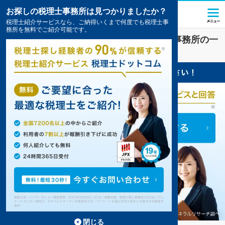
お探しの税理士事務所は見つかりましたか？
税理士紹介サービスなら、ご納得いくまで何度でも税理士事
務所を無料でご紹介可能です。
長崎
で
資金調達
対策を扱う税理士・会計事務所の一
覧
10件掲載中
閉じる