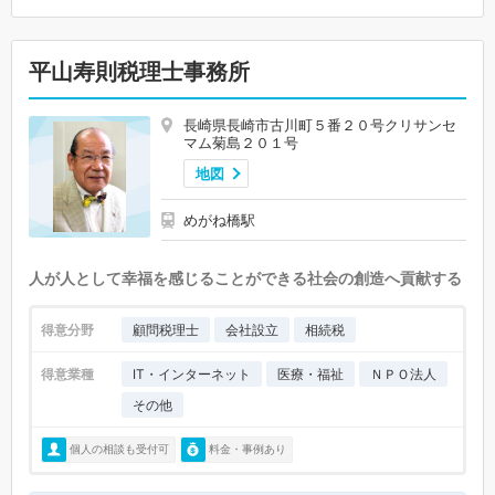
平山寿則税理士事務所
長崎県長崎市古川町５番２０号クリサンセ
マム菊島２０１号
地図
めがね橋駅
人が人として幸福を感じることができる社会の創造へ貢献する
得意分野
顧問税理士
会社設立
相続税
得意業種
IT・インターネット
医療・福祉
ＮＰＯ法人
その他
個人の相談も受付可
料金・事例あり