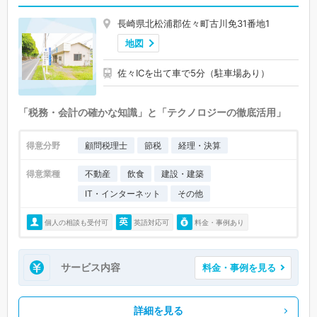
長崎県北松浦郡佐々町古川免31番地1
地図
佐々ICを出て車で5分（駐車場あり）
「税務・会計の確かな知識」と「テクノロジーの徹底活用」
得意分野
顧問税理士
節税
経理・決算
得意業種
不動産
飲食
建設・建築
IT・インターネット
その他
個人の相談も受付可
英語対応可
料金・事例あり
サービス内容
料金・事例を見る
詳細を見る