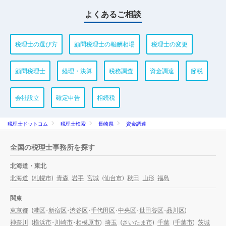
よくあるご相談
税理士の選び方
顧問税理士の報酬相場
税理士の変更
顧問税理士
経理・決算
税務調査
資金調達
節税
会社設立
確定申告
相続税
税理士ドットコム
税理士検索
長崎県
資金調達
全国の税理士事務所を探す
北海道・東北
北海道
(
札幌市
)
青森
岩手
宮城
(
仙台市
)
秋田
山形
福島
関東
東京都
(
港区
・
新宿区
・
渋谷区
・
千代田区
・
中央区
・
世田谷区
・
品川区
)
神奈川
(
横浜市
・
川崎市
・
相模原市
)
埼玉
(
さいたま市
)
千葉
(
千葉市
)
茨城