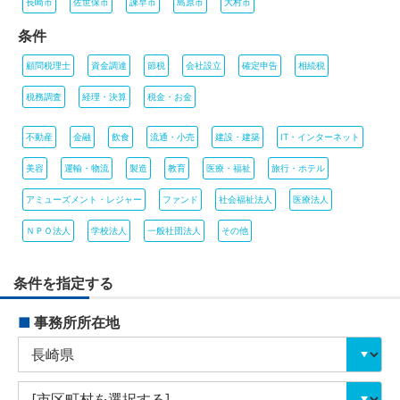
長崎市
佐世保市
諫早市
島原市
大村市
条件
顧問税理士
資金調達
節税
会社設立
確定申告
相続税
税務調査
経理・決算
税金・お金
不動産
金融
飲食
流通・小売
建設・建築
IT・インターネット
美容
運輸・物流
製造
教育
医療・福祉
旅行・ホテル
アミューズメント・レジャー
ファンド
社会福祉法人
医療法人
ＮＰＯ法人
学校法人
一般社団法人
その他
条件を指定する
■
事務所所在地