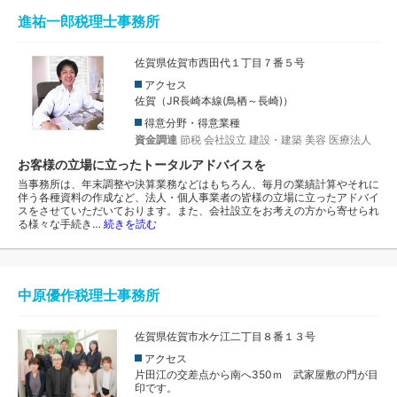
進祐一郎税理士事務所
佐賀県佐賀市西田代１丁目７番５号
アクセス
佐賀（JR長崎本線(鳥栖～長崎)）
得意分野・得意業種
資金調達
節税
会社設立
建設・建築
美容
医療法人
お客様の立場に立ったトータルアドバイスを
当事務所は、年末調整や決算業務などはもちろん、毎月の業績計算やそれに
伴う各種資料の作成など、法人・個人事業者の皆様の立場に立ったアドバイ
スをさせていただいております。また、会社設立をお考えの方から寄せられ
る様々な手続き…
続きを読む
中原優作税理士事務所
佐賀県佐賀市水ケ江二丁目８番１３号
アクセス
片田江の交差点から南へ350ｍ 武家屋敷の門が目
印です。