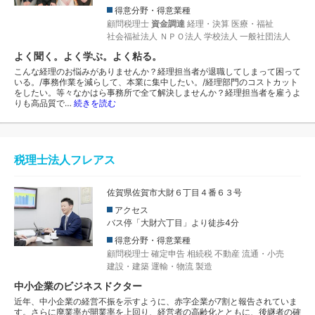
得意分野・得意業種
顧問税理士
資金調達
経理・決算
医療・福祉
社会福祉法人
ＮＰＯ法人
学校法人
一般社団法人
よく聞く。よく学ぶ。よく粘る。
こんな経理のお悩みがありませんか？経理担当者が退職してしまって困って
いる。/事務作業を減らして、本業に集中したい。/経理部門のコストカット
をしたい。等々なかはら事務所で全て解決しませんか？経理担当者を雇うよ
りも高品質で…
続きを読む
税理士法人フレアス
佐賀県佐賀市大財６丁目４番６３号
アクセス
バス停「大財六丁目」より徒歩4分
得意分野・得意業種
顧問税理士
確定申告
相続税
不動産
流通・小売
建設・建築
運輸・物流
製造
中小企業のビジネスドクター
近年、中小企業の経営不振を示すように、赤字企業が7割と報告されていま
す。さらに廃業率が開業率を上回り、経営者の高齢化とともに、後継者の確