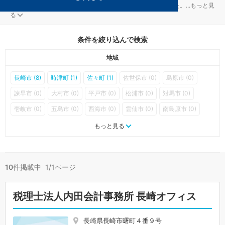
長崎の資金調達対策を扱う税理士事務所が10件見つかりました。
...
もっと見
る
条件を絞り込んで検索
地域
長崎市 (8)
時津町 (1)
佐々町 (1)
佐世保市 (0)
島原市 (0)
諫早市 (0)
大村市 (0)
平戸市 (0)
松浦市 (0)
対馬市 (0)
壱岐市 (0)
五島市 (0)
西海市 (0)
雲仙市 (0)
南島原市 (0)
長与町 (0)
東彼杵町 (0)
川棚町 (0)
波佐見町 (0)
小値賀町 (0)
もっと見る
新上五島町 (0)
10
件掲載中 1/1ページ
税理士法人内田会計事務所 長崎オフィス
長崎県長崎市曙町４番９号