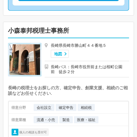
小森泰邦税理士事務所
長崎県長崎市勝山町４４番地５
地図
長崎バス：長崎市役所前または桜町公園
前 徒歩２分
長崎の税理士をお探しの方、確定申告、創業支援、相続のご相
談などお任せください.
得意分野
会社設立
確定申告
相続税
得意業種
流通・小売
製造
医療・福祉
個人の相談も受付可