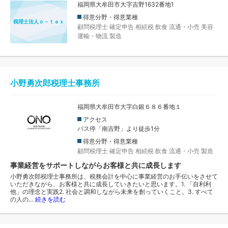
福岡県大牟田市大字吉野1632番地1
得意分野・得意業種
税理士法人ｏ－ｔａｘ
顧問税理士
確定申告
相続税
飲食
流通・小売
美容
運輸・物流
製造
小野勇次郎税理士事務所
福岡県大牟田市大字白銀６８６番地１
アクセス
バス停「南吉野」より徒歩1分
得意分野・得意業種
顧問税理士
確定申告
相続税
飲食
流通・小売
製造
事業経営をサポートしながらお客様と共に成長します
小野勇次郎税理士事務所は、税務会計を中心に事業経営のお手伝いをさせて
いただきながら、お客様と共に成長していきたいと思います。1. 「自利利
他」の理念と実践2. 社会と調和しながら未来を創っていくこと。3. すべて
の人の…
続きを読む