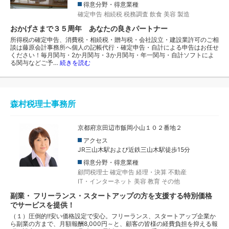
得意分野・得意業種
確定申告
相続税
税務調査
飲食
美容
製造
おかげさまで３５周年 あなたの良きパートナー
所得税の確定申告、消費税・相続税・贈与税・会社設立・建設業許可のご相
談は藤原会計事務所へ個人の記帳代行・確定申告・自計による申告はお任せ
ください！毎月関与・2か月関与・3か月関与・年一関与・自計ソフトによ
る関与などご予…
続きを読む
森村税理士事務所
京都府京田辺市飯岡小山１０２番地２
アクセス
JR三山木駅および近鉄三山木駅徒歩15分
得意分野・得意業種
顧問税理士
確定申告
経理・決算
不動産
IT・インターネット
美容
教育
その他
副業・ フリーランス・スタートアップの方を支援する特別価格
でサービスを提供！
（１）圧倒的!!安い価格設定で安心。フリーランス、スタートアップ企業か
ら副業の方まで、月額報酬8,000円～と、顧客の皆様の経費負担を抑える報