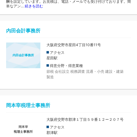
酬を設定しています。お見積は、電話・メールでも受け付けております。簡
単なアン…
続きを読む
内田会計事務所
大阪府交野市星田4丁目10番11号
アクセス
内田会計事務所
星田駅
得意分野・得意業種
節税
会社設立
税務調査
流通・小売
建設・建築
製造
岡本宰税理士事務所
大阪府交野市郡津１丁目５９番１２ー２０７号
アクセス
郡津駅