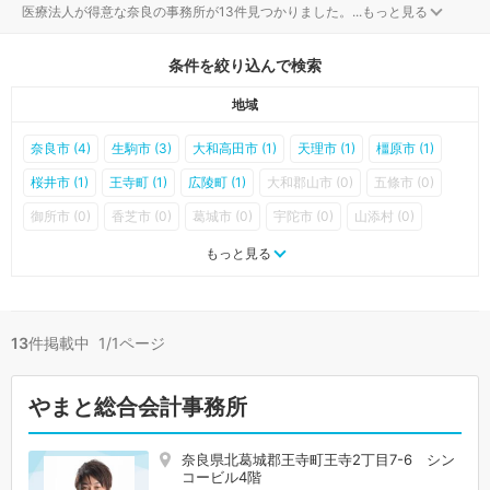
医療法人が得意な奈良の事務所が13件見つかりました。
...
もっと見る
条件を絞り込んで検索
地域
奈良市 (4)
生駒市 (3)
大和高田市 (1)
天理市 (1)
橿原市 (1)
桜井市 (1)
王寺町 (1)
広陵町 (1)
大和郡山市 (0)
五條市 (0)
御所市 (0)
香芝市 (0)
葛城市 (0)
宇陀市 (0)
山添村 (0)
平群町 (0)
三郷町 (0)
斑鳩町 (0)
安堵町 (0)
川西町 (0)
もっと見る
三宅町 (0)
田原本町 (0)
曽爾村 (0)
御杖村 (0)
高取町 (0)
明日香村 (0)
上牧町 (0)
河合町 (0)
吉野町 (0)
大淀町 (0)
13
件掲載中 1/1ページ
下市町 (0)
黒滝村 (0)
天川村 (0)
野迫川村 (0)
十津川村 (0)
下北山村 (0)
上北山村 (0)
川上村 (0)
東吉野村 (0)
やまと総合会計事務所
奈良県北葛城郡王寺町王寺2丁目7-6 シン
コービル4階