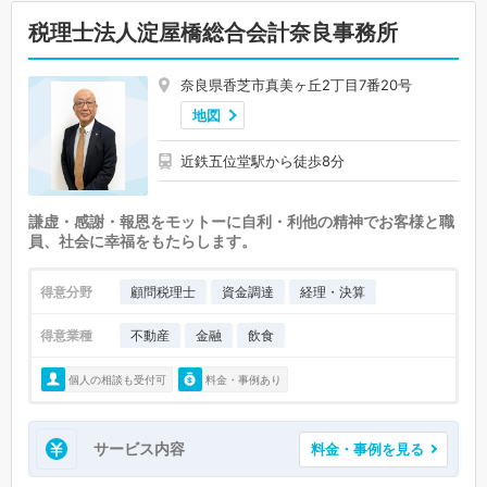
税理士法人淀屋橋総合会計奈良事務所
奈良県香芝市真美ヶ丘2丁目7番20号
地図
近鉄五位堂駅から徒歩8分
謙虚・感謝・報恩をモットーに自利・利他の精神でお客様と職
員、社会に幸福をもたらします。
得意分野
顧問税理士
資金調達
経理・決算
得意業種
不動産
金融
飲食
個人の相談も受付可
料金・事例あり
サービス内容
料金・事例を見る