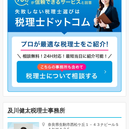
及川健太税理士事務所
奈良県生駒市西松ケ丘１－４３ナビールＳ
ＡＮＷＡ２Ｆ