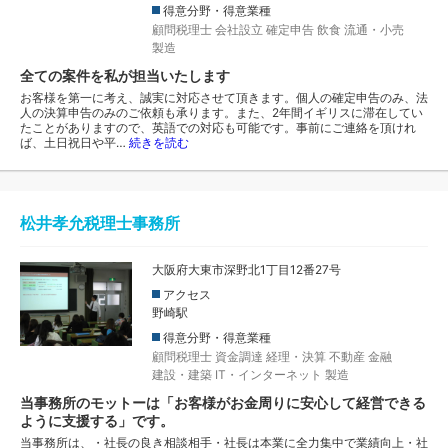
得意分野・得意業種
顧問税理士
会社設立
確定申告
飲食
流通・小売
製造
全ての案件を私が担当いたします
お客様を第一に考え、誠実に対応させて頂きます。個人の確定申告のみ、法
人の決算申告のみのご依頼も承ります。また、2年間イギリスに滞在してい
たことがありますので、英語での対応も可能です。事前にご連絡を頂けれ
ば、土日祝日や平…
続きを読む
松井孝允税理士事務所
大阪府大東市深野北1丁目12番27号
アクセス
野崎駅
得意分野・得意業種
顧問税理士
資金調達
経理・決算
不動産
金融
建設・建築
IT・インターネット
製造
当事務所のモットーは「お客様がお金周りに安心して経営できる
ように支援する」です。
当事務所は、・社長の良き相談相手・社長は本業に全力集中で業績向上・社