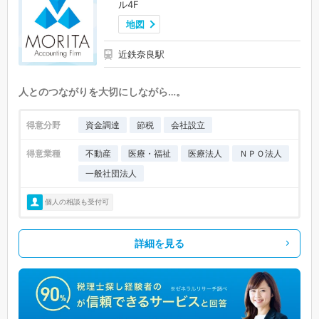
ル4F
地図
近鉄奈良駅
人とのつながりを大切にしながら…。
得意分野
資金調達
節税
会社設立
得意業種
不動産
医療・福祉
医療法人
ＮＰＯ法人
一般社団法人
個人の相談も受付可
詳細を見る