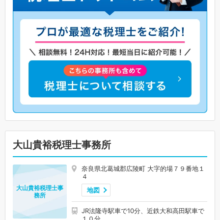
大山貴裕税理士事務所
奈良県北葛城郡広陵町 大字的場７９番地１
４
大山貴裕税理士事
地図
務所
JR法隆寺駅車で10分、近鉄大和高田駅車で
１０分