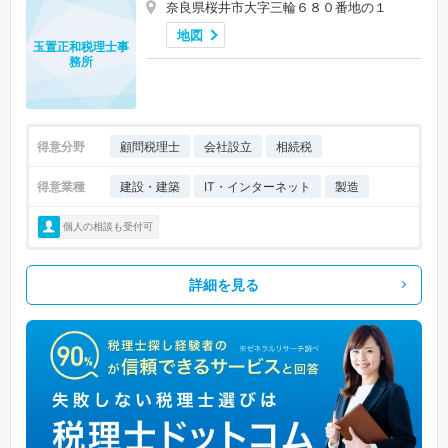
奈良県桜井市大字三輪６８０番地の１
地図
玉置正和税理士事
務所
得意分野
顧問税理士
会社設立
相続税
得意業種
建設・建築
IT・インターネット
製造
個人の相談も受付可
詳細を見る