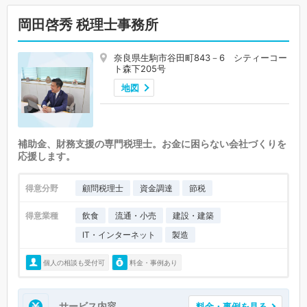
岡田啓秀 税理士事務所
奈良県生駒市谷田町843－6 シティーコー
ト森下205号
地図
補助金、財務支援の専門税理士。お金に困らない会社づくりを
応援します。
得意分野
顧問税理士
資金調達
節税
得意業種
飲食
流通・小売
建設・建築
IT・インターネット
製造
個人の相談も受付可
料金・事例あり
サービス内容
料金・事例を見る