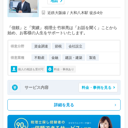
地図
近鉄大阪線 / 大和八木駅 徒歩4分
「信頼」と「実績」 税理士 竹林亮は「お話を聞く」ことから
始め、お客様の人生をサポートいたします。
得意分野
資金調達
節税
会社設立
得意業種
不動産
金融
建設・建築
製造
個人の相談も受付可
料金・事例あり
サービス内容
料金・事例を見る
詳細を見る