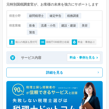
元特別国税調査官が、お客様の未来を強力にサポートします
得意分野
顧問税理士
確定申告
税務調査
得意業種
飲食
流通・小売
建設・建築
美容
製造
個人の相談も受付可
国税庁OB税理士在籍
料金・事例あり
サービス内容
料金・事例を見る
詳細を見る