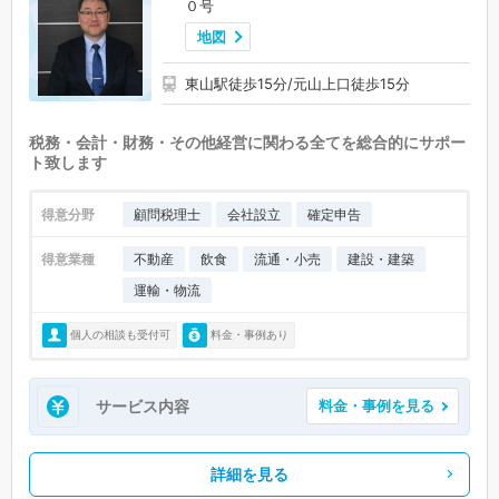
０号
地図
東山駅徒歩15分/元山上口徒歩15分
税務・会計・財務・その他経営に関わる全てを総合的にサポー
ト致します
得意分野
顧問税理士
会社設立
確定申告
得意業種
不動産
飲食
流通・小売
建設・建築
運輸・物流
個人の相談も受付可
料金・事例あり
サービス内容
料金・事例を見る
詳細を見る