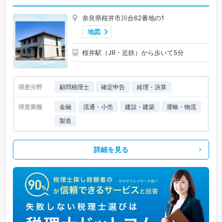
奈良県桜井市川合62番地の1
地図
桜井駅（JR・近鉄）から歩いて5分
得意分野
顧問税理士
確定申告
経理・決算
得意業種
金融
流通・小売
建設・建築
運輸・物流
製造
詳細を見る