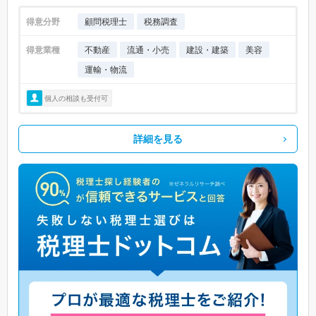
得意分野
顧問税理士
税務調査
得意業種
不動産
流通・小売
建設・建築
美容
運輸・物流
個人の相談も受付可
詳細を見る