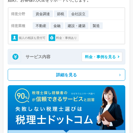
得意分野
資金調達
節税
会社設立
得意業種
不動産
金融
建設・建築
製造
個人の相談も受付可
料金・事例あり
サービス内容
料金・事例を見る
詳細を見る