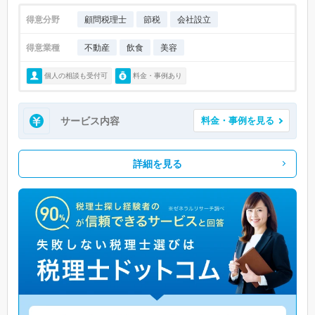
得意分野
顧問税理士
節税
会社設立
得意業種
不動産
飲食
美容
個人の相談も受付可
料金・事例あり
サービス内容
料金・事例を見る
詳細を見る