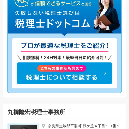
丸橋隆宏税理士事務所
奈良県生駒郡平群町 緑ケ丘４丁目１０番１