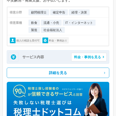
不安解消・発展支援、お手伝いします。
得意分野
顧問税理士
確定申告
経理・決算
得意業種
飲食
流通・小売
IT・インターネット
製造
社会福祉法人
個人の相談も受付可
料金・事例あり
サービス内容
料金・事例を見る
詳細を見る