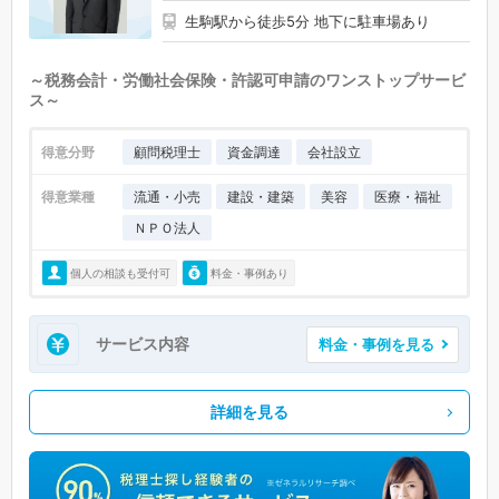
生駒駅から徒歩5分 地下に駐車場あり
～税務会計・労働社会保険・許認可申請のワンストップサービ
ス～
得意分野
顧問税理士
資金調達
会社設立
得意業種
流通・小売
建設・建築
美容
医療・福祉
ＮＰＯ法人
個人の相談も受付可
料金・事例あり
サービス内容
料金・事例を見る
詳細を見る