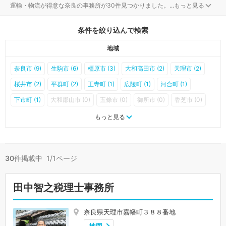
運輸・物流が得意な奈良の事務所が30件見つかりました。
...
もっと見る
条件を絞り込んで検索
地域
奈良市 (9)
生駒市 (6)
橿原市 (3)
大和高田市 (2)
天理市 (2)
桜井市 (2)
平群町 (2)
王寺町 (1)
広陵町 (1)
河合町 (1)
下市町 (1)
大和郡山市 (0)
五條市 (0)
御所市 (0)
香芝市 (0)
葛城市 (0)
宇陀市 (0)
山添村 (0)
三郷町 (0)
斑鳩町 (0)
もっと見る
安堵町 (0)
川西町 (0)
三宅町 (0)
田原本町 (0)
曽爾村 (0)
御杖村 (0)
高取町 (0)
明日香村 (0)
上牧町 (0)
吉野町 (0)
30
件掲載中 1/1ページ
大淀町 (0)
黒滝村 (0)
天川村 (0)
野迫川村 (0)
十津川村 (0)
下北山村 (0)
上北山村 (0)
川上村 (0)
東吉野村 (0)
田中智之税理士事務所
奈良県天理市嘉幡町３８８番地