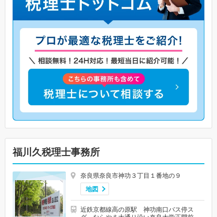
福川久税理士事務所
奈良県奈良市神功３丁目１番地の９
地図
近鉄京都線高の原駅 神功南口バス停ス