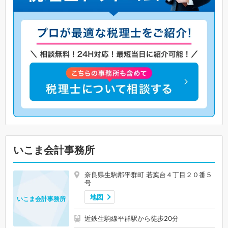
いこま会計事務所
奈良県生駒郡平群町 若葉台４丁目２０番５
号
地図
いこま会計事務所
近鉄生駒線平群駅から徒歩20分