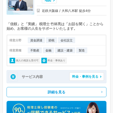
近鉄大阪線 / 大和八木駅 徒歩4分
「信頼」と「実績」 税理士 竹林亮は「お話を聞く」ことから
始め、お客様の人生をサポートいたします。
得意分野
資金調達
節税
会社設立
得意業種
不動産
金融
建設・建築
製造
個人の相談も受付可
料金・事例あり
サービス内容
料金・事例を見る
詳細を見る