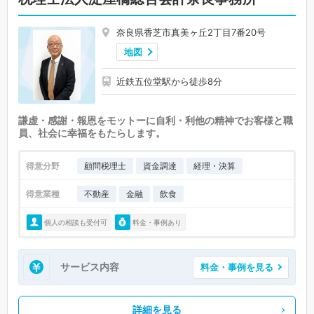
奈良県香芝市真美ヶ丘2丁目7番20号
地図
近鉄五位堂駅から徒歩8分
謙虚・感謝・報恩をモットーに自利・利他の精神でお客様と職
員、社会に幸福をもたらします。
得意分野
顧問税理士
資金調達
経理・決算
得意業種
不動産
金融
飲食
個人の相談も受付可
料金・事例あり
サービス内容
料金・事例を見る
詳細を見る