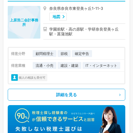
奈良県奈良市東登美ヶ丘1-11-3
地図
上原浩二会計事務
所
学園前駅・高の原駅・学研奈良登美ヶ丘
駅・菖蒲池駅
得意分野
顧問税理士
節税
確定申告
得意業種
流通・小売
建設・建築
IT・インターネット
個人の相談も受付可
詳細を見る