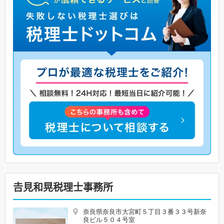
𠮷見和晃税理士事務所
奈良県奈良市大宮町５丁目３番３３号新奈
良ビル５０４号室