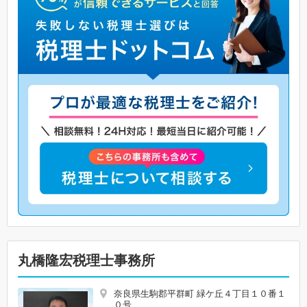
丸橋隆宏税理士事務所
奈良県生駒郡平群町 緑ケ丘４丁目１０番１
０号