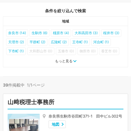
条件を絞り込んで検索
地域
奈良市 (14)
生駒市 (6)
橿原市 (4)
大和高田市 (3)
桜井市 (3)
天理市 (2)
平群町 (2)
広陵町 (2)
王寺町 (1)
河合町 (1)
下市町 (1)
大和郡山市 (0)
五條市 (0)
御所市 (0)
香芝市 (0)
葛城市 (0)
宇陀市 (0)
山添村 (0)
三郷町 (0)
斑鳩町 (0)
もっと見る
安堵町 (0)
川西町 (0)
三宅町 (0)
田原本町 (0)
曽爾村 (0)
御杖村 (0)
高取町 (0)
明日香村 (0)
上牧町 (0)
吉野町 (0)
39
件掲載中 1/1ページ
大淀町 (0)
黒滝村 (0)
天川村 (0)
野迫川村 (0)
十津川村 (0)
下北山村 (0)
上北山村 (0)
川上村 (0)
東吉野村 (0)
山﨑税理士事務所
奈良県生駒市谷田町371-1 田中ビル302号
地図