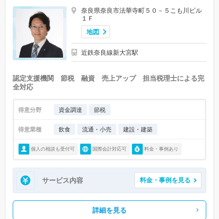
奈良県奈良市法華寺町５０－５こも川ビル
１Ｆ
地図
近鉄奈良線新大宮駅
認定支援機関 節税 融資 売上アップ 担当税理士による完
全対応
得意分野
資金調達
節税
得意業種
飲食
流通・小売
建設・建築
個人の相談も受付可
国際会計対応可
料金・事例あり
サービス内容
料金・事例を見る
詳細を見る