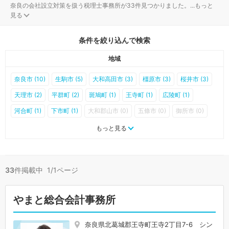
奈良の会社設立対策を扱う税理士事務所が33件見つかりました。
...
もっと
見る
条件を絞り込んで検索
地域
奈良市 (10)
生駒市 (5)
大和高田市 (3)
橿原市 (3)
桜井市 (3)
天理市 (2)
平群町 (2)
斑鳩町 (1)
王寺町 (1)
広陵町 (1)
河合町 (1)
下市町 (1)
大和郡山市 (0)
五條市 (0)
御所市 (0)
香芝市 (0)
葛城市 (0)
宇陀市 (0)
山添村 (0)
三郷町 (0)
もっと見る
安堵町 (0)
川西町 (0)
三宅町 (0)
田原本町 (0)
曽爾村 (0)
御杖村 (0)
高取町 (0)
明日香村 (0)
上牧町 (0)
吉野町 (0)
33
件掲載中 1/1ページ
大淀町 (0)
黒滝村 (0)
天川村 (0)
野迫川村 (0)
十津川村 (0)
下北山村 (0)
上北山村 (0)
川上村 (0)
東吉野村 (0)
やまと総合会計事務所
奈良県北葛城郡王寺町王寺2丁目7-6 シン