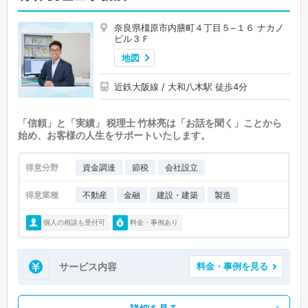
奈良県橿原市内膳町４丁目５−１６ ナカノ
ビル３Ｆ
地図
近鉄大阪線 / 大和八木駅 徒歩4分
「信頼」と「実績」 税理士 竹林亮は「お話を聞く」ことから
始め、お客様の人生をサポートいたします。
得意分野
資金調達
節税
会社設立
得意業種
不動産
金融
建設・建築
製造
個人の相談も受付可
料金・事例あり
サービス内容
料金・事例を見る