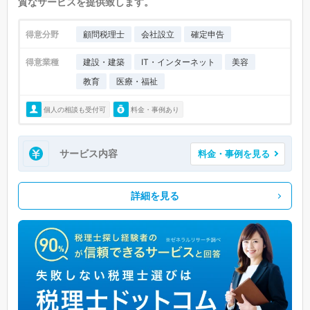
質なサービスを提供致します。
得意分野
顧問税理士
会社設立
確定申告
得意業種
建設・建築
IT・インターネット
美容
教育
医療・福祉
個人の相談も受付可
料金・事例あり
サービス内容
料金・事例を見る
詳細を見る