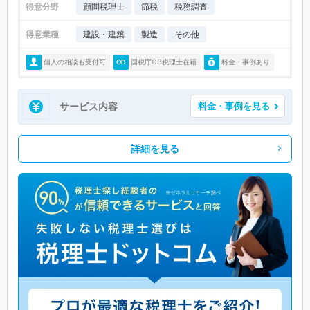
得意分野
顧問税理士
節税
税務調査
得意業種
建設・建築
製造
その他
個人の相談も受付可
国税庁OB税理士在籍
料金・事例あり
サービス内容
料金・事例を見る
詳細を見る