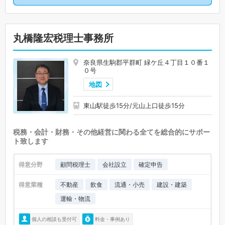
丸橋隆宏税理士事務所
奈良県生駒郡平群町 緑ケ丘４丁目１０番１
０号
地図
東山駅徒歩15分/元山上口徒歩15分
税務・会計・財務・その他経営に関わる全てを総合的にサポー
ト致します
得意分野
顧問税理士
会社設立
確定申告
得意業種
不動産
飲食
流通・小売
建設・建築
運輸・物流
個人の相談も受付可
料金・事例あり