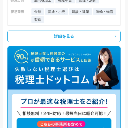
得意分野
顧問税理士
確定申告
経理・決算
得意業種
金融
流通・小売
建設・建築
運輸・物流
製造
詳細を見る