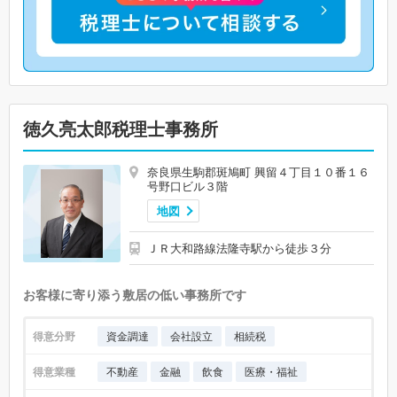
徳久亮太郎税理士事務所
奈良県生駒郡斑鳩町 興留４丁目１０番１６
号野口ビル３階
地図
ＪＲ大和路線法隆寺駅から徒歩３分
お客様に寄り添う敷居の低い事務所です
得意分野
資金調達
会社設立
相続税
得意業種
不動産
金融
飲食
医療・福祉