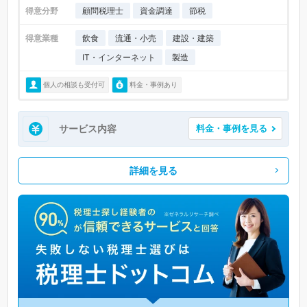
得意分野
顧問税理士
資金調達
節税
得意業種
飲食
流通・小売
建設・建築
IT・インターネット
製造
個人の相談も受付可
料金・事例あり
サービス内容
料金・事例を見る
詳細を見る