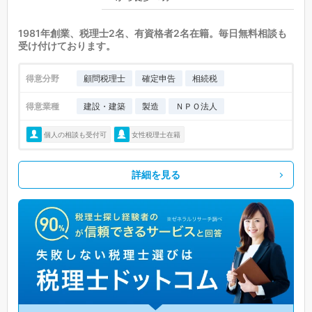
1981年創業、税理士2名、有資格者2名在籍。毎日無料相談も
受け付けております。
得意分野
顧問税理士
確定申告
相続税
得意業種
建設・建築
製造
ＮＰＯ法人
個人の相談も受付可
女性税理士在籍
詳細を見る