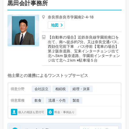
黒田会計事務所
奈良県奈良市学園南2-4-18
地図
【自動車の場合】近鉄奈良線学園前南口を
出て、南へ徒歩約7分。又は奈良交通バス、
西効住宅前下車 バス停前【電車の場合】
第２阪奈道路、宝来インターチェンジ出て
北へ5km 阪奈道路、学園前インターチェン
ジ出て北へ２km ※駐車場５台
他士業との連携によるワンストップサービス
得意分野
会社設立
相続税
経理・決算
得意業種
飲食
流通・小売
製造
個人の相談も受付可
料金・事例あり