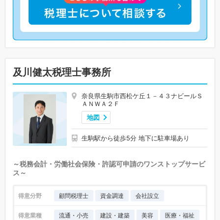
及川健太税理士事務所
奈良県生駒市西松ケ丘１－４３ナビールＳ
ＡＮＷＡ２Ｆ
地図
生駒駅から徒歩5分 地下に駐車場あり
～税務会計・労働社会保険・許認可申請のワンストップサービ
ス～
得意分野
顧問税理士
資金調達
会社設立
得意業種
流通・小売
建設・建築
美容
医療・福祉