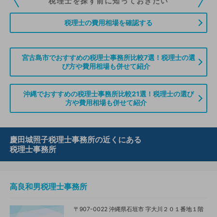
税理士を探す前に知っておきたい
ていただくことができます。また、税理士をお探しの方との接点をご提供す
る「みんなの税務相談」、コーディネーターからの案件紹介などをご利用い
税理士の費用相場を確認する
ただけます。
無料登録のご案内はこちら
宮古島市でおすすめの税理士事務所比較7選！税理士の選
び方や費用相場も併せて紹介
情報の誤りや削除などのお問い合わせはこちら
沖縄でおすすめの税理士事務所比較21選！税理士の選び
方や費用相場も併せて紹介
慶田城照子税理士事務所の近くにある
税理士事務所
高良和男税理士事務所
〒907-0022 沖縄県石垣市 字大川２０１番地１階