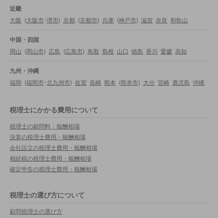
近畿
大阪
(
大阪市
・
堺市
)
京都
(
京都市
)
兵庫
(
神戸市
)
滋賀
奈良
和歌山
中国・四国
岡山
(
岡山市
)
広島
(
広島市
)
鳥取
島根
山口
徳島
香川
愛媛
高知
九州・沖縄
福岡
(
福岡市
・
北九州市
)
佐賀
長崎
熊本
(
熊本市
)
大分
宮崎
鹿児島
沖縄
税理士にかかる費用について
税理士の顧問料・報酬相場
決算の税理士費用・報酬相場
会社設立の税理士費用・報酬相場
相続税の税理士費用・報酬相場
確定申告の税理士費用・報酬相場
税理士の選び方について
顧問税理士の選び方