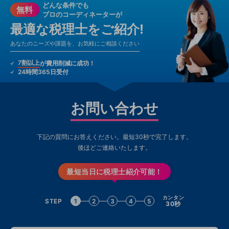
どんな条件でも
無料
プロのコーディネーターが
最適な税理士をご紹介!
あなたのニーズや課題を、お気軽にご相談ください
7割以上
が費用削減に成功！
24時間365日受付
お問い合わせ
下記の質問にお答えください。最短30秒で完了します。
後ほどご連絡いたします。
最短当日に税理士紹介可能！
カンタン
STEP
1
2
3
4
5
30秒