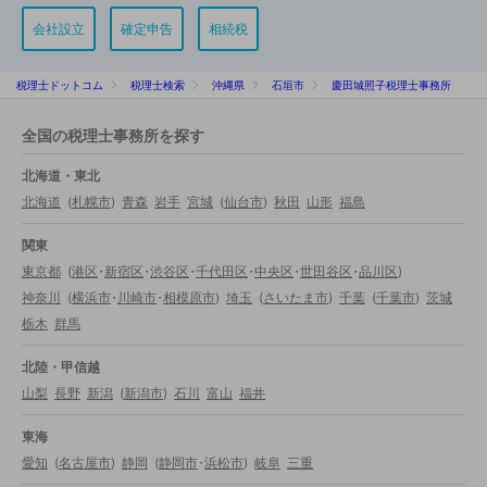
会社設立
確定申告
相続税
税理士ドットコム
税理士検索
沖縄県
石垣市
慶田城照子税理士事務所
全国の税理士事務所を探す
北海道・東北
北海道
(
札幌市
)
青森
岩手
宮城
(
仙台市
)
秋田
山形
福島
関東
東京都
(
港区
・
新宿区
・
渋谷区
・
千代田区
・
中央区
・
世田谷区
・
品川区
)
神奈川
(
横浜市
・
川崎市
・
相模原市
)
埼玉
(
さいたま市
)
千葉
(
千葉市
)
茨城
栃木
群馬
北陸・甲信越
山梨
長野
新潟
(
新潟市
)
石川
富山
福井
東海
愛知
(
名古屋市
)
静岡
(
静岡市
・
浜松市
)
岐阜
三重