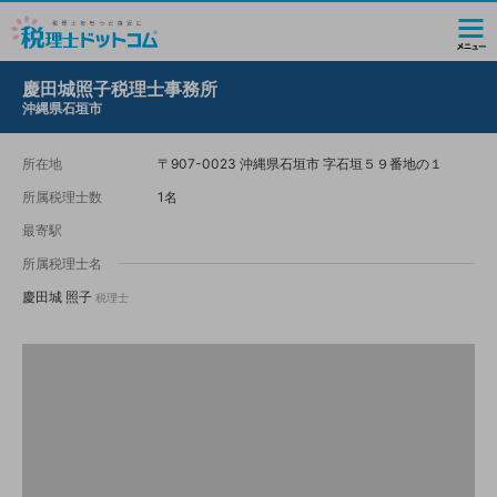
慶田城照子税理士事務所
沖縄県石垣市
所在地
〒907-0023 沖縄県石垣市 字石垣５９番地の１
所属税理士数
1名
最寄駅
所属税理士名
慶田城 照子
税理士