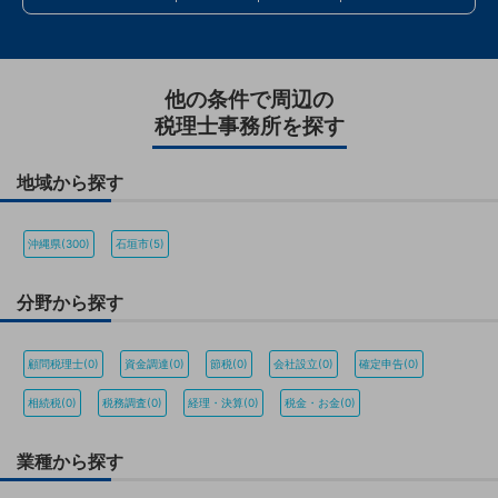
他の条件で周辺の
税理士事務所を探す
地域から探す
沖縄県(300)
石垣市(5)
分野から探す
顧問税理士(0)
資金調達(0)
節税(0)
会社設立(0)
確定申告(0)
相続税(0)
税務調査(0)
経理・決算(0)
税金・お金(0)
業種から探す