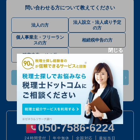
問い合わせる方について教えてください
法人設立・法人成り予定
法人の方
の方
個人事業主・フリーラン
相続税申告の方
スの方
閉じる
確定申告・その他
次へ
入力情報は公開されません
お電話での問い合わせ
050
7586
6224
24時間受付
年中無休
全国対応
最短当日