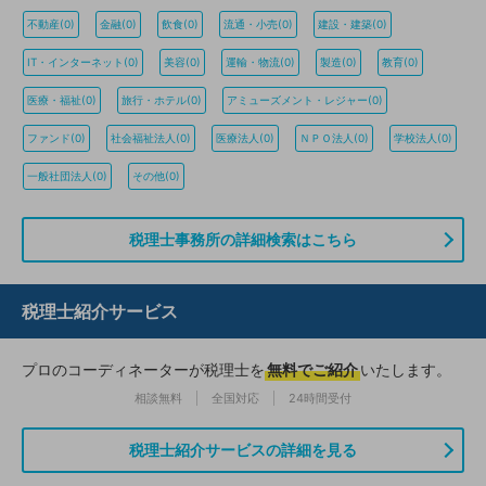
不動産(0)
金融(0)
飲食(0)
流通・小売(0)
建設・建築(0)
IT・インターネット(0)
美容(0)
運輸・物流(0)
製造(0)
教育(0)
医療・福祉(0)
旅行・ホテル(0)
アミューズメント・レジャー(0)
ファンド(0)
社会福祉法人(0)
医療法人(0)
ＮＰＯ法人(0)
学校法人(0)
一般社団法人(0)
その他(0)
税理士事務所の詳細検索はこちら
税理士紹介サービス
プロのコーディネーターが税理士を
無料でご紹介
いたします。
相談無料
全国対応
24時間受付
税理士紹介サービスの詳細を見る