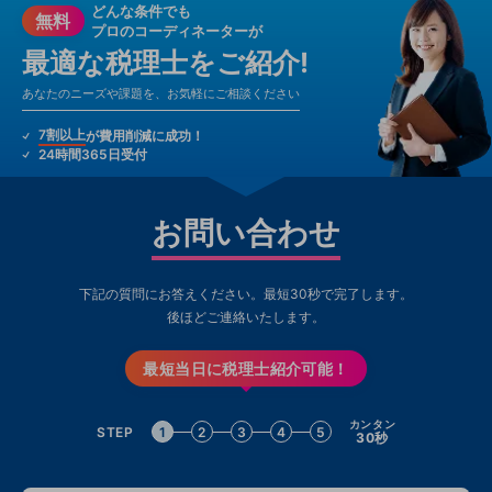
どんな条件でも
無料
プロのコーディネーターが
最適な税理士をご紹介!
あなたのニーズや課題を、お気軽にご相談ください
7割以上
が費用削減に成功！
24時間365日受付
お問い合わせ
下記の質問にお答えください。最短30秒で完了します。
後ほどご連絡いたします。
最短当日に税理士紹介可能！
カンタン
STEP
1
2
3
4
5
30秒