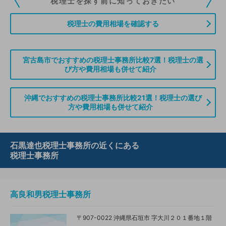
税理士を探す前に知っておきたい
ていただくことができます。また、税理士をお探しの方との接点をご提供す
る「みんなの税務相談」、コーディネーターからの案件紹介などをご利用い
税理士の費用相場を確認する
ただけます。
無料登録のご案内はこちら
宮古島市でおすすめの税理士事務所比較7選！税理士の選
び方や費用相場も併せて紹介
情報の誤りや削除などのお問い合わせはこちら
沖縄でおすすめの税理士事務所比較21選！税理士の選び
方や費用相場も併せて紹介
石黒達也税理士事務所の近くにある
税理士事務所
高良和男税理士事務所
〒907-0022 沖縄県石垣市 字大川２０１番地１階