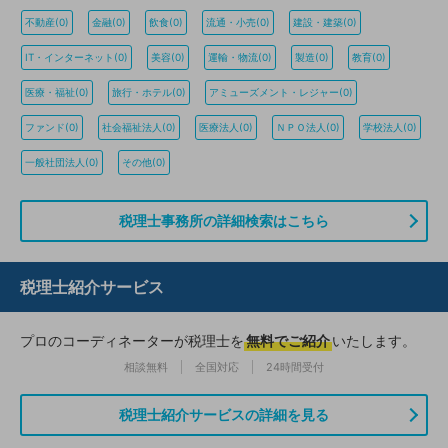
不動産(0)
金融(0)
飲食(0)
流通・小売(0)
建設・建築(0)
IT・インターネット(0)
美容(0)
運輸・物流(0)
製造(0)
教育(0)
医療・福祉(0)
旅行・ホテル(0)
アミューズメント・レジャー(0)
ファンド(0)
社会福祉法人(0)
医療法人(0)
ＮＰＯ法人(0)
学校法人(0)
一般社団法人(0)
その他(0)
税理士事務所の詳細検索はこちら
税理士紹介サービス
プロのコーディネーターが税理士を
無料でご紹介
いたします。
相談無料
全国対応
24時間受付
税理士紹介サービスの詳細を見る