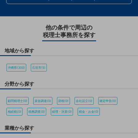
他の条件で周辺の
税理士事務所を探す
地域から探す
沖縄県(300)
石垣市(5)
分野から探す
顧問税理士(0)
資金調達(0)
節税(0)
会社設立(0)
確定申告(0)
相続税(0)
税務調査(0)
経理・決算(0)
税金・お金(0)
業種から探す