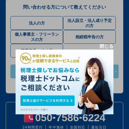
問い合わせる方について教えてください
法人設立・法人成り予定
法人の方
の方
個人事業主・フリーラン
相続税申告の方
スの方
閉じる
確定申告・その他
次へ
入力情報は公開されません
お電話での問い合わせ
050
7586
6224
24時間受付
年中無休
全国対応
最短当日