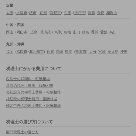
近畿
大阪
(
大阪市
・
堺市
)
京都
(
京都市
)
兵庫
(
神戸市
)
滋賀
奈良
和歌山
中国・四国
岡山
(
岡山市
)
広島
(
広島市
)
鳥取
島根
山口
徳島
香川
愛媛
高知
九州・沖縄
福岡
(
福岡市
・
北九州市
)
佐賀
長崎
熊本
(
熊本市
)
大分
宮崎
鹿児島
沖縄
税理士にかかる費用について
税理士の顧問料・報酬相場
決算の税理士費用・報酬相場
会社設立の税理士費用・報酬相場
相続税の税理士費用・報酬相場
確定申告の税理士費用・報酬相場
税理士の選び方について
顧問税理士の選び方