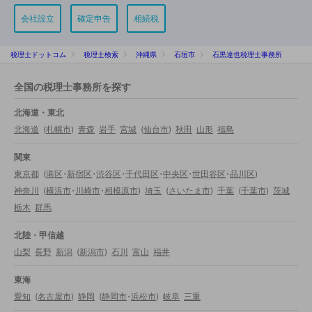
会社設立
確定申告
相続税
税理士ドットコム
税理士検索
沖縄県
石垣市
石黒達也税理士事務所
全国の税理士事務所を探す
北海道・東北
北海道
(
札幌市
)
青森
岩手
宮城
(
仙台市
)
秋田
山形
福島
関東
東京都
(
港区
・
新宿区
・
渋谷区
・
千代田区
・
中央区
・
世田谷区
・
品川区
)
神奈川
(
横浜市
・
川崎市
・
相模原市
)
埼玉
(
さいたま市
)
千葉
(
千葉市
)
茨城
栃木
群馬
北陸・甲信越
山梨
長野
新潟
(
新潟市
)
石川
富山
福井
東海
愛知
(
名古屋市
)
静岡
(
静岡市
・
浜松市
)
岐阜
三重