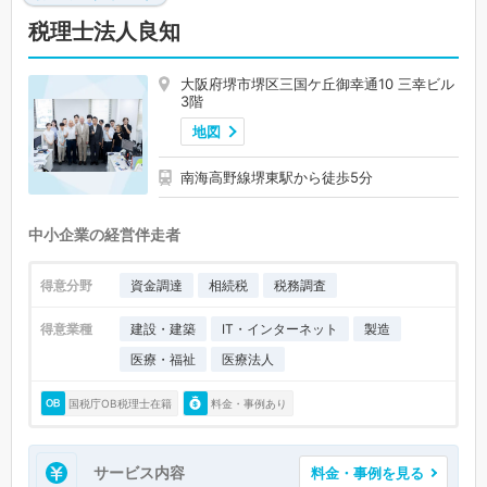
税理士法人良知
大阪府堺市堺区三国ケ丘御幸通10 三幸ビル
3階
地図
南海高野線堺東駅から徒歩5分
中小企業の経営伴走者
得意分野
資金調達
相続税
税務調査
得意業種
建設・建築
IT・インターネット
製造
医療・福祉
医療法人
国税庁OB税理士在籍
料金・事例あり
サービス内容
料金・事例を見る