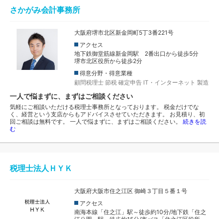
さかがみ会計事務所
大阪府堺市北区新金岡町5丁3番221号
アクセス
地下鉄御堂筋線新金岡駅 2番出口から徒歩5分
堺市北区役所から徒歩2分
得意分野・得意業種
顧問税理士
節税
確定申告
IT・インターネット
製造
一人で悩まずに、まずはご相談ください
気軽にご相談いただける税理士事務所となっております。 税金だけでな
く、経営という支店からもアドバイスさせていただきます。 お見積り、初
回ご相談は無料です。 一人で悩まずに、まずはご相談ください。
続きを読
む
税理士法人ＨＹＫ
大阪府大阪市住之江区 御崎３丁目５番１号
アクセス
南海本線「住之江」駅～徒歩約10分/地下鉄「住之