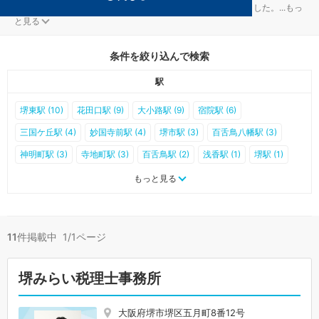
堺市堺区の資金調達対策を扱う税理士事務所が11件見つかりました。
...
もっ
と見る
条件を絞り込んで検索
駅
堺東駅 (10)
花田口駅 (9)
大小路駅 (9)
宿院駅 (6)
三国ケ丘駅 (4)
妙国寺前駅 (4)
堺市駅 (3)
百舌鳥八幡駅 (3)
神明町駅 (3)
寺地町駅 (3)
百舌鳥駅 (2)
浅香駅 (1)
堺駅 (1)
浅香山駅 (1)
七道駅 (0)
湊駅 (0)
大和川駅 (0)
高須神社駅 (0)
もっと見る
綾ノ町駅 (0)
御陵前駅 (0)
東湊駅 (0)
11
件掲載中 1/1ページ
堺みらい税理士事務所
大阪府堺市堺区五月町8番12号