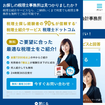
お探しの税理士事務所は見つかりましたか？
税理士紹介サービスなら、ご納得いくまで何度でも税理士事
務所を無料でご紹介可能です。
堺市堺区
で
資金調達
対策を扱う税理士・会計事務所
の一覧
11件掲載中
閉じる