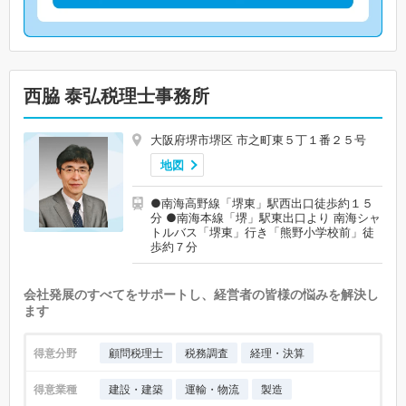
西脇 泰弘税理士事務所
大阪府堺市堺区 市之町東５丁１番２５号
地図
●南海高野線「堺東」駅西出口徒歩約１５
分 ●南海本線「堺」駅東出口より 南海シャ
トルバス「堺東」行き「熊野小学校前」徒
歩約７分
会社発展のすべてをサポートし、経営者の皆様の悩みを解決し
ます
得意分野
顧問税理士
税務調査
経理・決算
得意業種
建設・建築
運輸・物流
製造