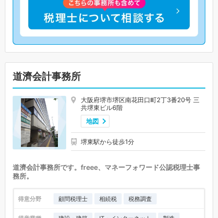
道濟会計事務所
大阪府堺市堺区南花田口町2丁3番20号 三
共堺東ビル6階
地図
堺東駅から徒歩1分
道濟会計事務所です。freee、マネーフォワード公認税理士事
務所。
得意分野
顧問税理士
相続税
税務調査