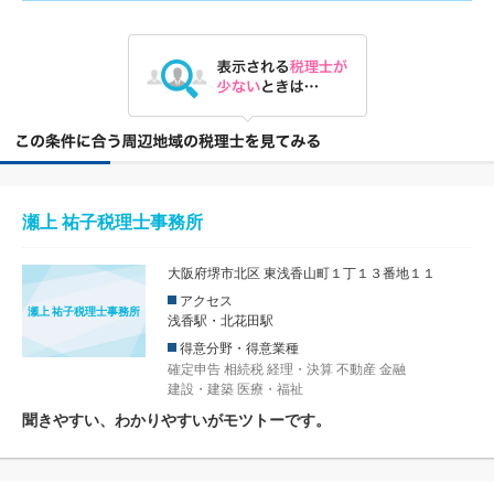
瀬上 祐子税理士事務所
大阪府堺市北区 東浅香山町１丁１３番地１１
アクセス
瀬上 祐子税理士事務所
浅香駅・北花田駅
得意分野・得意業種
確定申告
相続税
経理・決算
不動産
金融
建設・建築
医療・福祉
聞きやすい、わかりやすいがモツトーです。