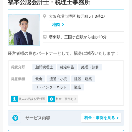
福本公認会計士・税理士事務所
大阪府堺市堺区 榎元町5丁3番27
地図
堺東駅、三国ケ丘駅から徒歩10分
経営者様の良きパートナーとして、親身に対応いたします！
得意分野
顧問税理士
確定申告
経理・決算
得意業種
飲食
流通・小売
建設・建築
IT・インターネット
製造
個人の相談も受付可
料金・事例あり
サービス内容
料金・事例を見る