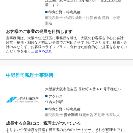
江公園」駅～徒歩約15分/市バス「住之江区役所
前」すぐ
得意分野・得意業種
顧問税理士
相続税
経理・決算
飲食
流通・小売
製造
お客様のご事業の発展を目指します
当事務所は、大阪市住之江区に事務所を構え、大阪のお客様を中心に会計・
経営・税務・相続など幅広い分野でご対応させて頂いております。税務・会
計のみならず、お客様のライフプランに合わせた総合的なご提案をさせてい
ただく事をモッ…
続きを読む
中野雅司税理士事務所
大阪府大阪市住吉区 長峡町４番４８号千種ビル
アクセス
住吉大社駅
得意分野・得意業種
顧問税理士
資金調達
確定申告
不動産
医療法人
成長する企業には、税理士がついている
よりよい企業経営を目指す経営者のためのパートナー、それが税理士です。