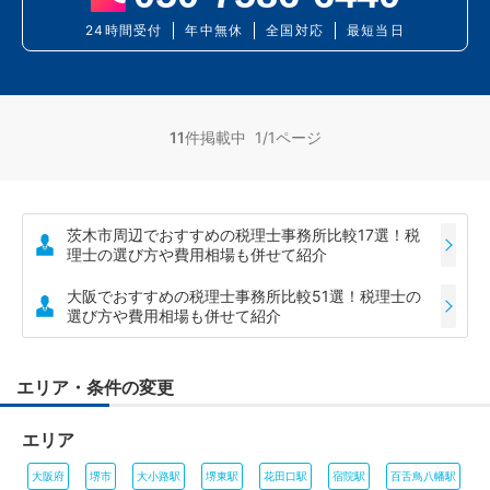
24時間受付
年中無休
全国対応
最短当日
11
件掲載中 1/1ページ
茨木市周辺でおすすめの税理士事務所比較17選！税
理士の選び方や費用相場も併せて紹介
大阪でおすすめの税理士事務所比較51選！税理士の
選び方や費用相場も併せて紹介
エリア・条件の変更
エリア
大阪府
堺市
大小路駅
堺東駅
花田口駅
宿院駅
百舌鳥八幡駅