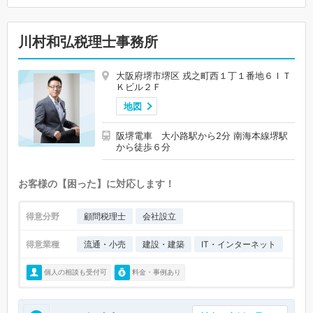
川村和弘税理士事務所
大阪府堺市堺区 戎之町西１丁１番地６ＩＴ
Ｋビル２Ｆ
地図
阪堺電車 大小路駅から2分 南海本線堺駅
から徒歩６分
お客様の【困った】に対応します！
得意分野
顧問税理士
会社設立
得意業種
流通・小売
建設・建築
IT・インターネット
個人の相談も受付可
料金・事例あり