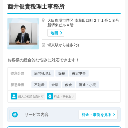
酉井俊貴税理士事務所
大阪府堺市堺区 南花田口町２丁１番１８号
新堺東ビル４階
地図
堺東駅から徒歩2分
お客様の総合的な悩みに対応できます！
得意分野
顧問税理士
節税
確定申告
得意業種
不動産
金融
飲食
流通・小売
個人の相談も受付可
料金・事例あり
サービス内容
料金・事例を見る