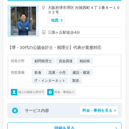
大阪府堺市堺区 向陵西町４丁３番８ー１０
０２号
地図
三国ヶ丘駅徒歩4分
【堺・30代の公認会計士・税理士】代表が直接対応
得意分野
顧問税理士
資金調達
相続税
得意業種
飲食
流通・小売
建設・建築
IT・インターネット
製造
個人の相談も受付可
料金・事例あり
サービス内容
料金・事例を見る
詳細を見る