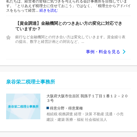
私たちは、経営者の皆様に気づきを与えられる会計事務所を目指していま
す。「とりあえず税理士に任せておこう」ではなく、「税理士からアドバイ
スをもらって経営…
続きを読む
【資金調達】金融機関とのつきあい方の変化に対応でき
ていますか？
銀行など金融機関との付き合い方は変化していきます。資金繰り表
の提出、数字と経営計画との対比など、...
事例・料金を見る
泉谷栄二税理士事務所
大阪府大阪市住吉区 我孫子１丁目１番１２－２０
３号
泉谷栄二税理士事務所
得意分野・得意業種
相続税
税務調査
経理・決算
不動産
流通・小売
建設・建築
医療・福祉
社会福祉法人