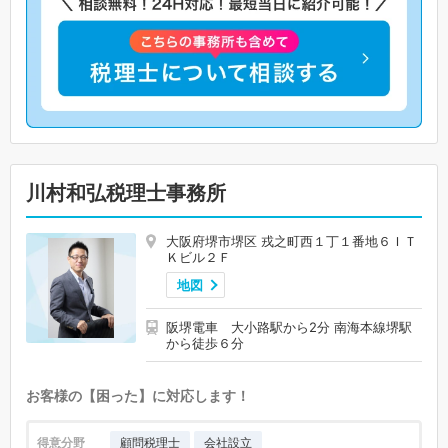
川村和弘税理士事務所
大阪府堺市堺区 戎之町西１丁１番地６ＩＴ
Ｋビル２Ｆ
地図
阪堺電車 大小路駅から2分 南海本線堺駅
から徒歩６分
お客様の【困った】に対応します！
得意分野
顧問税理士
会社設立