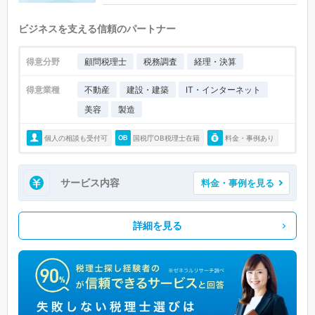
ビジネスを支える信頼のパートナー
得意分野
顧問税理士
税務調査
経理・決算
得意業種
不動産
建設・建築
IT・インターネット
美容
製造
個人の相談も受付可
国税庁OB税理士在籍
料金・事例あり
サービス内容
料金・事例を見る
詳細を見る