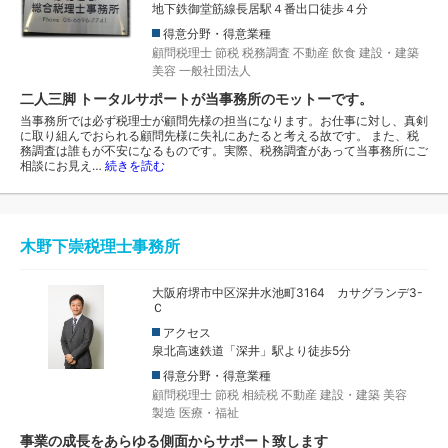
地下鉄御堂筋線長居駅４番出口徒歩４分
得意分野・得意業種
顧問税理士
節税
税務調査
不動産
飲食
建設・建築
美容
一般社団法人
二人三脚 トータルサポートが当事務所のモットーです。
当事務所では必ず税理士が顧問先様の担当になります。お仕事に対し、真剣
に取り組んでおられる顧問先様に失礼にあたると考える故です。 また、税
務調査は誰もが不安になるものです。実際、税務調査があって当事務所にご
相談にお見え…
続きを読む
木野下崇税理士事務所
大阪府堺市中区深井水池町3164 カサグランデ3-
Ｃ
アクセス
泉北高速鉄道「深井」駅より徒歩5分
得意分野・得意業種
顧問税理士
節税
相続税
不動産
建設・建築
美容
製造
医療・福祉
事業の成長をあらゆる側面からサポート致します