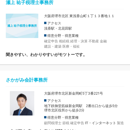
瀬上 祐子税理士事務所
大阪府堺市北区 東浅香山町１丁１３番地１１
アクセス
瀬上 祐子税理士事務所
浅香駅・北花田駅
得意分野・得意業種
確定申告
相続税
経理・決算
不動産
金融
建設・建築
医療・福祉
聞きやすい、わかりやすいがモツトーです。
さかがみ会計事務所
大阪府堺市北区新金岡町5丁3番221号
アクセス
地下鉄御堂筋線新金岡駅 2番出口から徒歩5分
堺市北区役所から徒歩2分
得意分野・得意業種
顧問税理士
節税
確定申告
IT・インターネット
製造