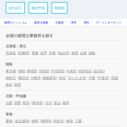
会社設立
確定申告
相続税
税理士ドットコム
税理士検索
大阪府
堺市
堺区
IT・インターネット
全国の税理士事務所を探す
北海道・東北
北海道
(
札幌市
)
青森
岩手
宮城
(
仙台市
)
秋田
山形
福島
関東
東京都
(
港区
・
新宿区
・
渋谷区
・
千代田区
・
中央区
・
世田谷区
・
品川区
)
神奈川
(
横浜市
・
川崎市
・
相模原市
)
埼玉
(
さいたま市
)
千葉
(
千葉市
)
茨城
栃木
群馬
北陸・甲信越
山梨
長野
新潟
(
新潟市
)
石川
富山
福井
東海
愛知
(
名古屋市
)
静岡
(
静岡市
・
浜松市
)
岐阜
三重