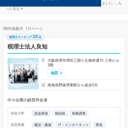
IT・インターネットが得意な堺市堺区の事務所が10件見つかりました。
...
も
っと見る
10
件掲載中 1/1ページ
20
税理士ランキング
位
税理士法人良知
大阪府堺市堺区三国ケ丘御幸通10 三幸ビル
3階
地図
南海高野線堺東駅から徒歩5分
中小企業の経営伴走者
得意分野
資金調達
相続税
税務調査
得意業種
建設・建築
IT・インターネット
製造