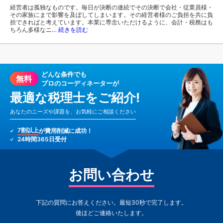
経営者は孤独なものです。毎日が決断の連続でその決断で会社・従業員様・
その家族にまで影響を及ぼしてしまいます。その経営者様のご負担を共に負
担できればと考えています。本業に専念いただけるように、会計・税務はも
ちろん多様なニ…
続きを読む
どんな条件でも
無料
プロのコーディネーターが
最適な税理士をご紹介!
あなたのニーズや課題を、お気軽にご相談ください
7割以上
が費用削減に成功！
24時間365日受付
お問い合わせ
下記の質問にお答えください。最短30秒で完了します。
後ほどご連絡いたします。