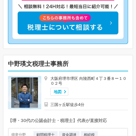
中野瑛文税理士事務所
大阪府堺市堺区 向陵西町４丁３番８ー１０
０２号
地図
三国ヶ丘駅徒歩4分
【堺・30代の公認会計士・税理士】代表が直接対応
得意分野
顧問税理士
資金調達
相続税