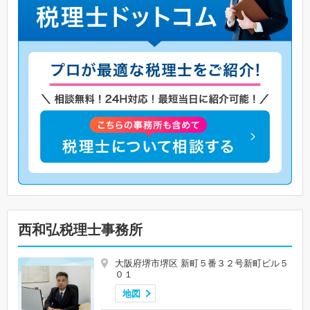
西和弘税理士事務所
大阪府堺市堺区 新町５番３２号新町ビル５
０１
地図