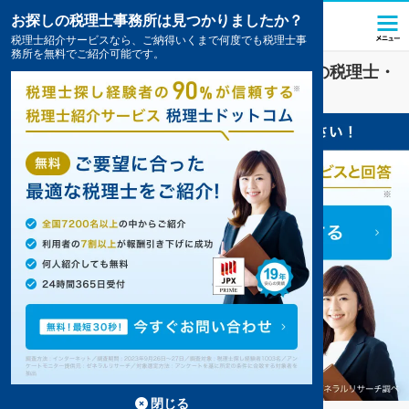
お探しの税理士事務所は見つかりましたか？
税理士紹介サービスなら、ご納得いくまで何度でも税理士事
務所を無料でご紹介可能です。
IT・インターネット
業界に強い
堺市堺区
の税理士・
会計事務所の一覧
10件掲載中
閉じる