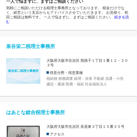
一人で悩まずに、まずはご相談ください
気軽にご相談いただける税理士事務所となっております。 税金だけでな
く、経営という支店からもアドバイスさせていただきます。 お見積り、初
回ご相談は無料です。 一人で悩まずに、まずはご相談ください。
続きを読
む
泉谷栄二税理士事務所
大阪府大阪市住吉区 我孫子１丁目１番１２－２０
３号
泉谷栄二税理士事務所
得意分野・得意業種
相続税
税務調査
経理・決算
不動産
流通・小売
建設・建築
医療・福祉
社会福祉法人
はあとな総合税理士事務所
大阪府大阪市住吉区 長居東３丁目１５番３５号
アクセス