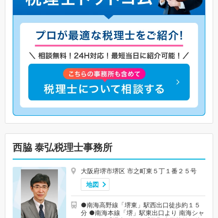
西脇 泰弘税理士事務所
大阪府堺市堺区 市之町東５丁１番２５号
地図
●南海高野線「堺東」駅西出口徒歩約１５
分 ●南海本線「堺」駅東出口より 南海シャ