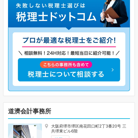
道濟会計事務所
大阪府堺市堺区南花田口町2丁3番20号 三
共堺東ビル6階