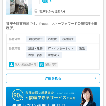
地図
堺東駅から徒歩1分
道濟会計事務所です。freee、マネーフォワード公認税理士事
務所。
得意分野
顧問税理士
相続税
税務調査
得意業種
建設・建築
IT・インターネット
製造
医療・福祉
医療法人
個人の相談も受付可
英語対応可
詳細を見る