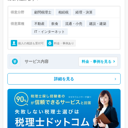
得意分野
顧問税理士
相続税
経理・決算
得意業種
不動産
飲食
流通・小売
建設・建築
IT・インターネット
個人の相談も受付可
料金・事例あり
サービス内容
料金・事例を見る
詳細を見る