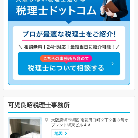
可児良昭税理士事務所
大阪府堺市堺区 南花田口町２丁２番３号オ
プレント堺東ビル４Ａ
地図