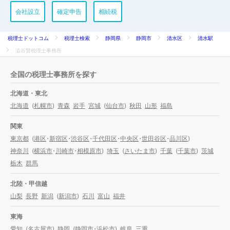
会社設立
確定申告
相続税
税理士ドットコム
税理士検索
静岡県
静岡市
清水区
清水駅
澁谷賢税理士事務所
全国の税理士事務所を探す
北海道・東北
北海道
(
札幌市
)
青森
岩手
宮城
(
仙台市
)
秋田
山形
福島
関東
東京都
(
港区
・
新宿区
・
渋谷区
・
千代田区
・
中央区
・
世田谷区
・
品川区
)
神奈川
(
横浜市
・
川崎市
・
相模原市
)
埼玉
(
さいたま市
)
千葉
(
千葉市
)
茨城
栃木
群馬
北陸・甲信越
山梨
長野
新潟
(
新潟市
)
石川
富山
福井
東海
愛知
(
名古屋市
)
静岡
(
静岡市
・
浜松市
)
岐阜
三重