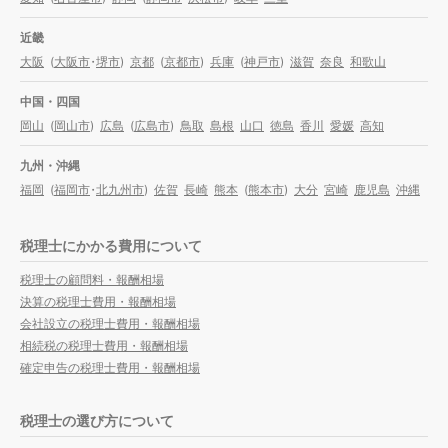
近畿
大阪
(
大阪市
・
堺市
)
京都
(
京都市
)
兵庫
(
神戸市
)
滋賀
奈良
和歌山
中国・四国
岡山
(
岡山市
)
広島
(
広島市
)
鳥取
島根
山口
徳島
香川
愛媛
高知
九州・沖縄
福岡
(
福岡市
・
北九州市
)
佐賀
長崎
熊本
(
熊本市
)
大分
宮崎
鹿児島
沖縄
税理士にかかる費用について
税理士の顧問料・報酬相場
決算の税理士費用・報酬相場
会社設立の税理士費用・報酬相場
相続税の税理士費用・報酬相場
確定申告の税理士費用・報酬相場
税理士の選び方について