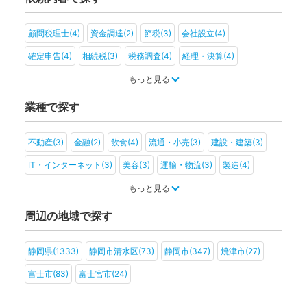
顧問税理士(4)
資金調達(2)
節税(3)
会社設立(4)
確定申告(4)
相続税(3)
税務調査(4)
経理・決算(4)
税金・お金(2)
もっと見る
業種で探す
不動産(3)
金融(2)
飲食(4)
流通・小売(3)
建設・建築(3)
IT・インターネット(3)
美容(3)
運輸・物流(3)
製造(4)
医療・福祉(2)
もっと見る
周辺の地域で探す
静岡県(1333)
静岡市清水区(73)
静岡市(347)
焼津市(27)
富士市(83)
富士宮市(24)