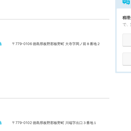
税理
で、
地
〒779-0106 徳島県板野郡板野町 大寺字岡ノ前８番地２
地
〒779-0102 徳島県板野郡板野町 川端字出口３番地１