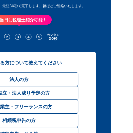
。最短30秒で完了します。
後ほどご連絡いたします。
当日に税理士紹介可能！
カンタン
2
3
4
5
30秒
る方について教えてください
法人の方
設立・法人成り予定の方
業主・フリーランスの方
相続税申告の方