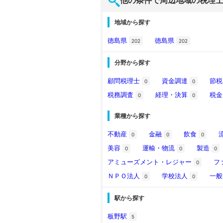
他の条件で周辺地域の税理
地域から探す
徳島県
徳島県
202
202
分野から探す
顧問税理士
資金調達
節
0
0
税務調査
経理・決算
税
0
0
業種から探す
不動産
金融
飲食
0
0
0
美容
運輸・物流
製造
0
0
0
アミューズメント・レジャー
フ
0
ＮＰＯ法人
学校法人
一
0
0
駅から探す
板野駅
5