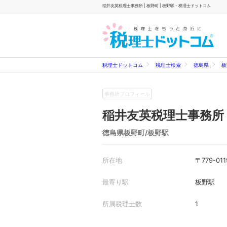
稲井友英税理士事務所 | 板野町 | 板野駅 - 税理士ドットコム
税理士ドットコム
税理士検索
徳島県
板
事務所プロフィール
稲井友英税理士事務所
徳島県板野町/板野駅
所在地
〒779-
最寄り駅
板野駅
所属税理士数
1