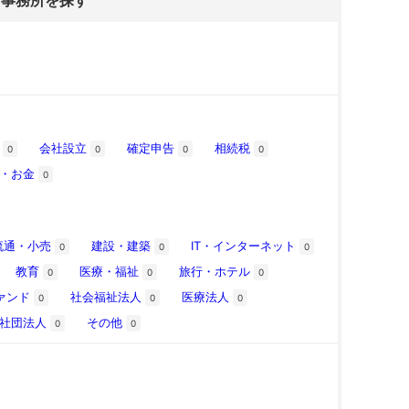
士事務所を探す
税
会社設立
確定申告
相続税
0
0
0
0
金・お金
0
流通・小売
建設・建築
IT・インターネット
0
0
0
教育
医療・福祉
旅行・ホテル
0
0
0
ァンド
社会福祉法人
医療法人
0
0
0
般社団法人
その他
0
0