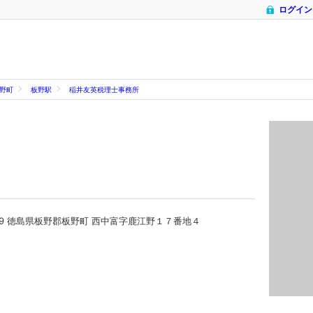
ログイン
野町
板野駅
稲井友英税理士事務所
0119 徳島県板野郡板野町 西中富字鹿江野１７番地４