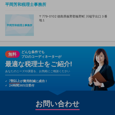
平岡芳和税理士事務所
〒779-0102 徳島県板野郡板野町 川端字出口３番
地１
平岡芳和税理士事務所
どんな条件でも
無料
プロのコーディネーターが
最適な税理士をご紹介!
あなたのニーズや課題を、お気軽にご相談ください
7割以上
が費用削減に成功！
24時間365日受付
お問い合わせ