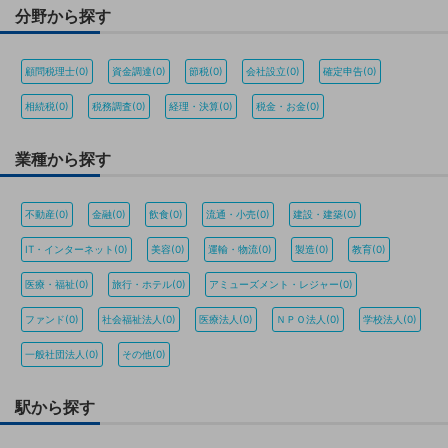
分野から探す
顧問税理士(0)
資金調達(0)
節税(0)
会社設立(0)
確定申告(0)
相続税(0)
税務調査(0)
経理・決算(0)
税金・お金(0)
業種から探す
不動産(0)
金融(0)
飲食(0)
流通・小売(0)
建設・建築(0)
IT・インターネット(0)
美容(0)
運輸・物流(0)
製造(0)
教育(0)
医療・福祉(0)
旅行・ホテル(0)
アミューズメント・レジャー(0)
ファンド(0)
社会福祉法人(0)
医療法人(0)
ＮＰＯ法人(0)
学校法人(0)
一般社団法人(0)
その他(0)
駅から探す