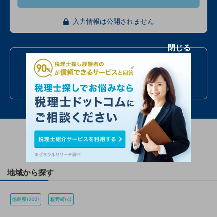
入力情報は公開されません
閉じる
お電話での問い合わせ
050
7586
6224
24時間受付
年中無休
全国対応
最短当日
他の条件で周辺の
税理士事務所を探す
地域から探す
徳島県(202)
板野町(4)