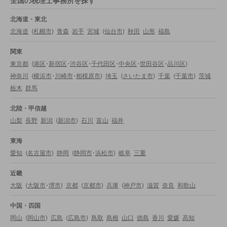
全国の税理士事務所を探す
北海道・東北
北海道
(
札幌市
)
青森
岩手
宮城
(
仙台市
)
秋田
山形
福島
関東
東京都
(
港区
・
新宿区
・
渋谷区
・
千代田区
・
中央区
・
世田谷区
・
品川区
)
神奈川
(
横浜市
・
川崎市
・
相模原市
)
埼玉
(
さいたま市
)
千葉
(
千葉市
)
茨城
栃木
群馬
北陸・甲信越
山梨
長野
新潟
(
新潟市
)
石川
富山
福井
東海
愛知
(
名古屋市
)
静岡
(
静岡市
・
浜松市
)
岐阜
三重
近畿
大阪
(
大阪市
・
堺市
)
京都
(
京都市
)
兵庫
(
神戸市
)
滋賀
奈良
和歌山
中国・四国
岡山
(
岡山市
)
広島
(
広島市
)
鳥取
島根
山口
徳島
香川
愛媛
高知