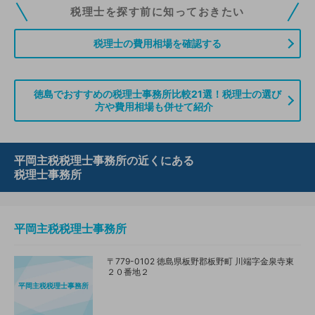
税理士ドットコムの無料会員にご登録いただくと、貴事務所の情報を編集し
税理士を探す前に知っておきたい
ていただくことができます。また、税理士をお探しの方との接点をご提供す
る「みんなの税務相談」、コーディネーターからの案件紹介などをご利用い
税理士の費用相場を確認する
ただけます。
無料登録のご案内はこちら
徳島でおすすめの税理士事務所比較21選！税理士の選び
方や費用相場も併せて紹介
情報の誤りや削除などのお問い合わせはこちら
平岡主税税理士事務所の近くにある
税理士事務所
平岡主税税理士事務所
〒779-0102 徳島県板野郡板野町 川端字金泉寺東
２０番地２
平岡主税税理士事務所