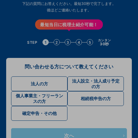
下記の質問にお答えください。最短30秒で完了します。
後ほどご連絡いたします。
最短当日に税理士紹介可能！
カンタン
STEP
1
2
3
4
5
30秒
問い合わせる方について教えてください
法人設立・法人成り予定
法人の方
の方
個人事業主・フリーラン
相続税申告の方
スの方
確定申告・その他
次へ