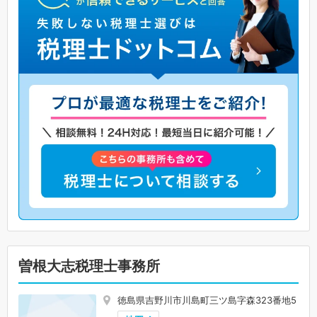
曽根大志税理士事務所
徳島県吉野川市川島町三ツ島字森323番地5