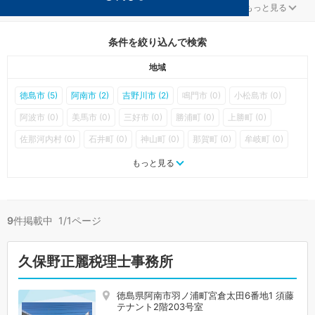
徳島の節税対策を扱う税理士事務所が9件見つかりました。
...
もっと見る
条件を絞り込んで検索
地域
徳島市 (5)
阿南市 (2)
吉野川市 (2)
鳴門市 (0)
小松島市 (0)
阿波市 (0)
美馬市 (0)
三好市 (0)
勝浦町 (0)
上勝町 (0)
佐那河内村 (0)
石井町 (0)
神山町 (0)
那賀町 (0)
牟岐町 (0)
美波町 (0)
海陽町 (0)
松茂町 (0)
北島町 (0)
藍住町 (0)
もっと見る
板野町 (0)
上板町 (0)
つるぎ町 (0)
東みよし町 (0)
9
件掲載中 1/1ページ
久保野正麗税理士事務所
徳島県阿南市羽ノ浦町宮倉太田6番地1 須藤
テナント2階203号室