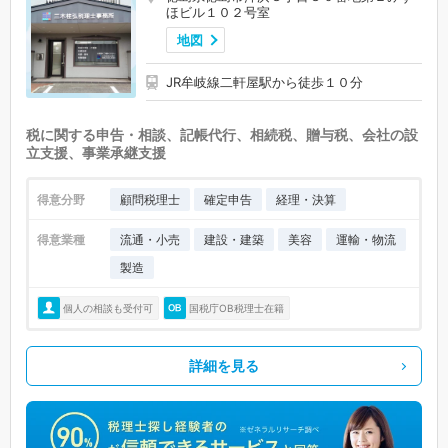
ほビル１０２号室
地図
JR牟岐線二軒屋駅から徒歩１０分
税に関する申告・相談、記帳代行、相続税、贈与税、会社の設
立支援、事業承継支援
得意分野
顧問税理士
確定申告
経理・決算
得意業種
流通・小売
建設・建築
美容
運輸・物流
製造
個人の相談も受付可
国税庁OB税理士在籍
詳細を見る