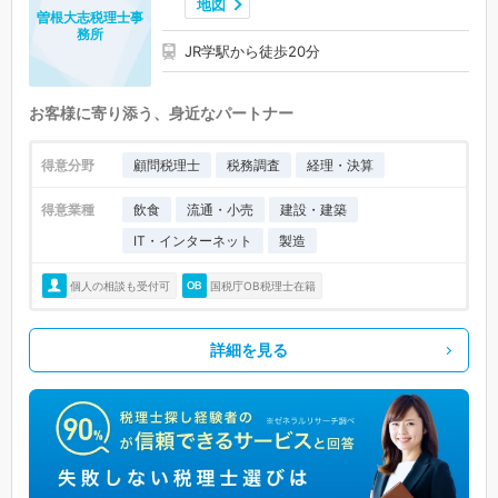
地図
曽根大志税理士事
務所
JR学駅から徒歩20分
お客様に寄り添う、身近なパートナー
得意分野
顧問税理士
税務調査
経理・決算
得意業種
飲食
流通・小売
建設・建築
IT・インターネット
製造
個人の相談も受付可
国税庁OB税理士在籍
詳細を見る