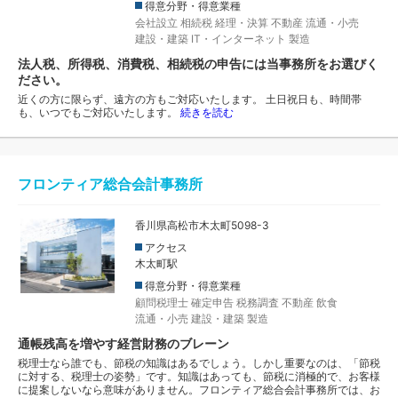
得意分野・得意業種
会社設立
相続税
経理・決算
不動産
流通・小売
建設・建築
IT・インターネット
製造
法人税、所得税、消費税、相続税の申告には当事務所をお選びく
ださい。
近くの方に限らず、遠方の方もご対応いたします。 土日祝日も、時間帯
も、いつでもご対応いたします。
続きを読む
フロンティア総合会計事務所
香川県高松市木太町5098-3
アクセス
木太町駅
得意分野・得意業種
顧問税理士
確定申告
税務調査
不動産
飲食
流通・小売
建設・建築
製造
通帳残高を増やす経営財務のブレーン
税理士なら誰でも、節税の知識はあるでしょう。しかし重要なのは、「節税
に対する、税理士の姿勢」です。知識はあっても、節税に消極的で、お客様
に提案しないなら意味がありません。フロンティア総合会計事務所では、お