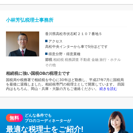
小林芳弘税理士事務所
香川県高松市伏石町２１０７番地５
アクセス
高松中央インターから車で5分ほどです
得意分野・得意業種
節税
相続税
税務調査
不動産
金融
旅行・ホテル
その他
相続税に強い国税OBの税理士です
国税局や税務署で相続税を中心に30年ほど勤務し、平成27年7月に国税局
を最後に退職しました。相続税専門の税理士として開業しています。 四国
内はもちろん、岡山・兵庫・大阪の方もご連絡ください。
続きを読む
どんな条件でも
無料
プロのコーディネーターが
最適な税理士をご紹介!