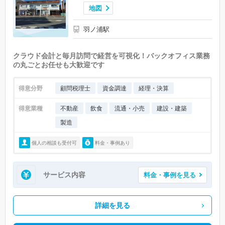
地図
羽ノ浦駅
クラウド会計と毎月訪問で経営を可視化！バックオフィス業務
の丸ごとお任せも大歓迎です
得意分野
顧問税理士
資金調達
経理・決算
得意業種
不動産
飲食
流通・小売
建設・建築
製造
個人の相談も受付可
料金・事例あり
サービス内容
料金・事例を見る
詳細を見る