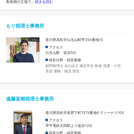
客様側の立場で…
続きを読む
もり税理士事務所
香川県高松市仏生山町甲354番地10
アクセス
仏生山駅 徒歩5分
得意分野・得意業種
顧問税理士
会社設立
確定申告
飲食
流通・小売
美容
運輸・物流
製造
遠藤直樹税理士事務所
香川県高松市多肥下町1575番地6 ヴィーナス105
アクセス
琴平電鉄太田駅より徒歩12分
得意分野・得意業種