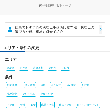
9
件掲載中 1/1ページ
徳島でおすすめの税理士事務所比較21選！税理士の
選び方や費用相場も併せて紹介
エリア・条件の変更
エリア
徳島市
阿南市
吉野川市
鳴門市
阿波市
条件
顧問税理士
資金調達
節税
会社設立
確定申告
相続税
税務調査
経理・決算
税金・お金
不動産
金融
飲食
流通・小売
建設・建築
IT・インターネット