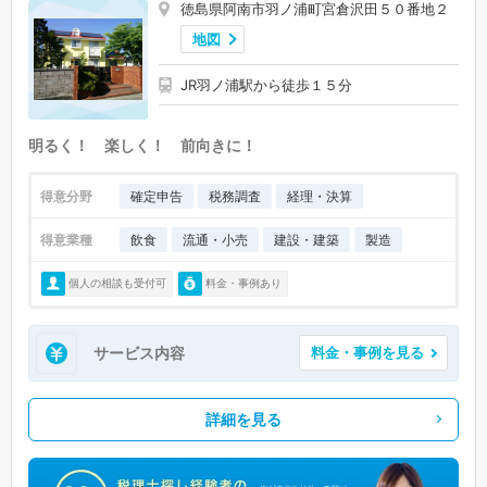
徳島県阿南市羽ノ浦町宮倉沢田５０番地２
地図
JR羽ノ浦駅から徒歩１５分
明るく！ 楽しく！ 前向きに！
得意分野
確定申告
税務調査
経理・決算
得意業種
飲食
流通・小売
建設・建築
製造
個人の相談も受付可
料金・事例あり
サービス内容
料金・事例を見る
詳細を見る