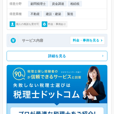
得意分野
顧問税理士
資金調達
相続税
得意業種
不動産
建設・建築
製造
個人の相談も受付可
料金・事例あり
サービス内容
料金・事例を見る
詳細を見る