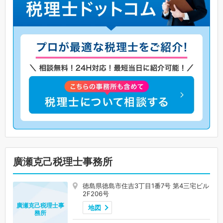
廣瀬克己税理士事務所
徳島県徳島市住吉3丁目1番7号 第4三宅ビル
2F206号
廣瀬克己税理士事
地図
務所