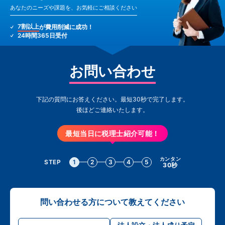
あなたのニーズや課題を、お気軽にご相談ください
7割以上
が費用削減に成功！
24時間365日受付
お問い合わせ
下記の質問にお答えください。最短30秒で完了します。
後ほどご連絡いたします。
最短当日に税理士紹介可能！
カンタン
STEP
1
2
3
4
5
30秒
問い合わせる方について教えてください