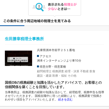
生田勝章税理士事務所
兵庫県洲本市前平２５１番地
アクセス
洲本インターチェンジより車10分
得意分野・得意業種
顧問税理士
税務調査
経理・決算
不動産
飲食
建設・建築
医療・福祉
その他
国税OBの税務経験と知識を活かしたアドバイスで、お客様との
信頼関係を築くことを目指しています。
当事務所は、税務調査の経験や知識を活かして、経理処理、税務申告を指導
させていただきます。 国税在職中に培った経験により、税務調査で指摘さ
れやすい項目をアドバイスいたします。
続きを読む