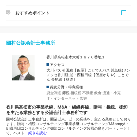
おすすめポイント
所長の和泉潤税理士は、国税での経験を生かした豊富な知識
をベースに法人・個人の税務顧問や創業支援はもちろん相続
税対策・相続税申告や事業承継のご相談など、幅広い経験を
國村公認会計士事務所
お持ちの税理士です。また、コーチング資格を保有され、継
続的な経営アドバイスなどにも応じていることが特徴です。
香川県高松市木太町１８７０番地１
アクセス
大川バス 引田線【仮屋】ことでんバス 川島線(サン
メッセ香川経由)・西植田線【仮屋かりや】ことで
ん 長尾線【林道】
得意分野・得意業種
資金調達
節税
相続税
不動産
飲食
流通・小売
IT・インターネット
製造
香川県高松市の事業承継、M&A・組織再編、贈与・相続、棚卸
を主たる業務とする公認会計士事務所です
國村公認会計士事務所は、開業以来、以下の業務を、主たる業務としており
ます。贈与・相続コンサルティング事業承継コンサルティングM&amp;A・
組織再編コンサルティング棚卸コンサルティング皆様の良きパートナーとし
て、ベスト…
続きを読む