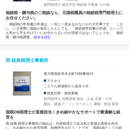
顧問税理士
確定申告
相続税
不動産
その他
相続税・贈与税のご相談なら、元国税職員の相続税専門税理士に
お任せください。
相続税の申告書の作成は、一生に一度あるかないかの大仕事です。 しか
し、いざ実際に相続が発生したとしても、「相続税申告書の作成」といって
も何から手を付けていいか分からないのが現状ではないでしょうか。 相続
税・贈与税調査…
続きを読む
西 経典税理士事務所
香川県高松市木太町1686番地10
アクセス
ことでん林道駅から徒歩３分
得意分野・得意業種
顧問税理士
税務調査
税金・お金
流通・小売
建設・建築
IT・インターネット
運輸・物流
製造
国税OB税理士が直接担当！きめ細やかなサポートで最適解な経
営を
西 経典 税理士事務所の強みは、代表税理士である私が直接お客様を担当
し、きめ細やかな経営指導、税務申告を行うことです 。国税OBとしての経