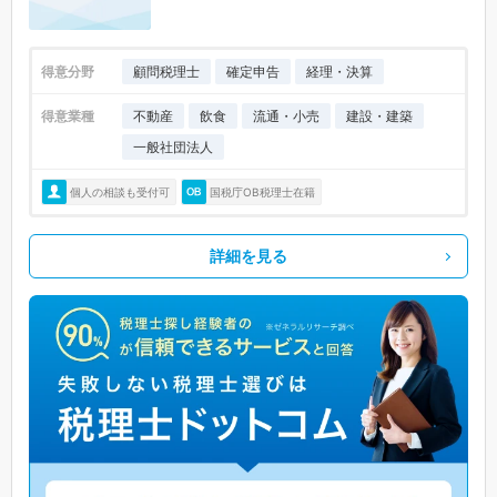
得意分野
顧問税理士
確定申告
経理・決算
得意業種
不動産
飲食
流通・小売
建設・建築
一般社団法人
個人の相談も受付可
国税庁OB税理士在籍
詳細を見る