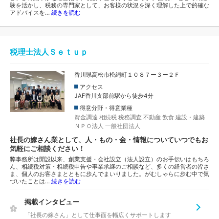
験を活かし、税務の専門家として、お客様の状況を深く理解した上で的確な
アドバイスを…
続きを読む
税理士法人Ｓｅｔｕｐ
香川県高松市松縄町１０８７ー３ー２Ｆ
アクセス
JAF香川支部前駅から徒歩4分
得意分野・得意業種
資金調達
相続税
税務調査
不動産
飲食
建設・建築
ＮＰＯ法人
一般社団法人
社長の嫁さん業として、人・もの・金・情報についていつでもお
気軽にご相談ください！
弊事務所は開設以来、創業支援・会社設立（法人設立）のお手伝いはもちろ
ん、相続税対策・相続税申告や事業承継のご相談など、多くの経営者の皆さ
ま、個人のお客さまとともに歩んでまいりました。がむしゃらに歩む中で気
づいたことは…
続きを読む
掲載インタビュー
「社長の嫁さん」として仕事面を幅広くサポートします