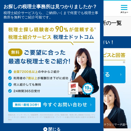
お探しの税理士事務所は見つかりましたか？
税理士紹介サービスなら、ご納得いくまで何度でも税理士事
務所を無料でご紹介可能です。
徳島
で
節税
対策を扱う税理士・会計事務所の一覧
9件掲載中
閉じる