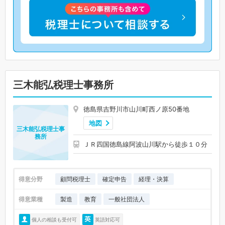
三木能弘税理士事務所
徳島県吉野川市山川町西ノ原50番地
地図
三木能弘税理士事
務所
ＪＲ四国徳島線阿波山川駅から徒歩１０分
得意分野
顧問税理士
確定申告
経理・決算
得意業種
製造
教育
一般社団法人
個人の相談も受付可
英語対応可