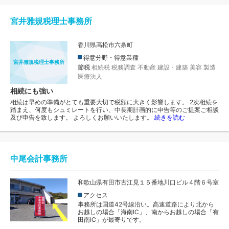
宮井雅規税理士事務所
香川県高松市六条町
得意分野・得意業種
宮井雅規税理士事務所
節税
相続税
税務調査
不動産
建設・建築
美容
製造
医療法人
相続にも強い
相続は早めの準備がとても重要大切で税額に大きく影響します。 2次相続を
踏まえ、何度もシュミレートを行い、中長期計画的に申告等のご提案ご相談
及び申告を致します。 よろしくお願いいたします。
続きを読む
中尾会計事務所
和歌山県有田市古江見１５番地川口ビル４階６号室
アクセス
事務所は国道42号線沿い。高速道路により北から
お越しの場合「海南IC」、南からお越しの場合「有
田南IC」が最寄りです。