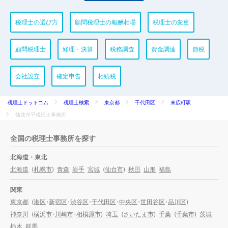
税理士の選び方
顧問税理士の報酬相場
税理士の変更
顧問税理士
経理・決算
税務調査
資金調達
節税
会社設立
確定申告
相続税
税理士ドットコム
税理士検索
東京都
千代田区
末広町駅
仙波洋平税理士事務所
全国の税理士事務所を探す
北海道・東北
北海道
(
札幌市
)
青森
岩手
宮城
(
仙台市
)
秋田
山形
福島
関東
東京都
(
港区
・
新宿区
・
渋谷区
・
千代田区
・
中央区
・
世田谷区
・
品川区
)
神奈川
(
横浜市
・
川崎市
・
相模原市
)
埼玉
(
さいたま市
)
千葉
(
千葉市
)
茨城
栃木
群馬