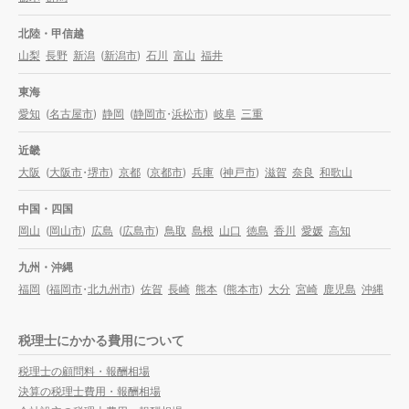
北陸・甲信越
山梨
長野
新潟
(
新潟市
)
石川
富山
福井
東海
愛知
(
名古屋市
)
静岡
(
静岡市
・
浜松市
)
岐阜
三重
近畿
大阪
(
大阪市
・
堺市
)
京都
(
京都市
)
兵庫
(
神戸市
)
滋賀
奈良
和歌山
中国・四国
岡山
(
岡山市
)
広島
(
広島市
)
鳥取
島根
山口
徳島
香川
愛媛
高知
九州・沖縄
福岡
(
福岡市
・
北九州市
)
佐賀
長崎
熊本
(
熊本市
)
大分
宮崎
鹿児島
沖縄
税理士にかかる費用について
税理士の顧問料・報酬相場
決算の税理士費用・報酬相場