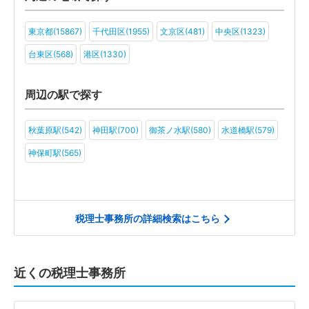
ファンド(38)
社会福祉法人(26)
医療法人(63)
ＮＰＯ法人(40)
東京都(15867)
千代田区(1955)
文京区(481)
中央区(1323)
学校法人(27)
一般社団法人(57)
その他(46)
台東区(568)
港区(1330)
周辺の駅で探す
秋葉原駅(542)
神田駅(700)
御茶ノ水駅(580)
水道橋駅(579)
神保町駅(565)
税理士事務所の詳細検索はこちら
近くの税理士事務所