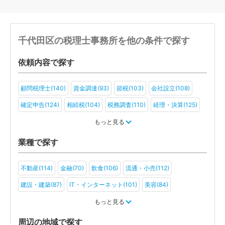
千代田区の税理士事務所を他の条件で探す
依頼内容で探す
顧問税理士(140)
資金調達(93)
節税(103)
会社設立(108)
確定申告(124)
相続税(104)
税務調査(110)
経理・決算(125)
税金・お金(85)
もっと見る
業種で探す
不動産(114)
金融(70)
飲食(106)
流通・小売(112)
建設・建築(87)
IT・インターネット(101)
美容(84)
運輸・物流(76)
製造(110)
教育(74)
医療・福祉(79)
もっと見る
旅行・ホテル(74)
アミューズメント・レジャー(61)
周辺の地域で探す