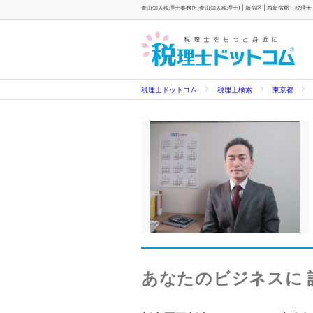
青山知人税理士事務所(青山知人税理士) | 新宿区 | 西新宿駅 - 税理
税理士ドットコム
税理士検索
東京都
あなたのビジネスに 