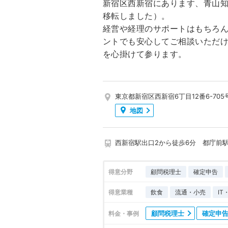
新宿区西新宿にあります、青山
移転しました）。
経営や経理のサポートはもちろ
ントでも安心してご相談いただ
を心掛けて参ります。
東京都新宿区西新宿6丁目12番6-705
地図
西新宿駅出口2から徒歩6分 都庁前駅
得意分野
顧問税理士
確定申告
得意業種
飲食
流通・小売
I
顧問税理士
確定申
料金・事例