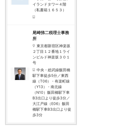
イランドタワー４階
（私書箱１６５３）
尾崎悌二税理士事務
所
東京都新宿区神楽坂
２丁目１２番地１ライ
ンビルド神楽坂３０１
号
中央・総武線飯田橋
駅下車徒歩5分／東西
線（T06）・有楽町線
（Y13）・南北線
（N10）飯田橋駅下車
B3出口より徒歩3分／
大江戸線（E06）飯田
橋駅下車B3出口より徒
歩3分