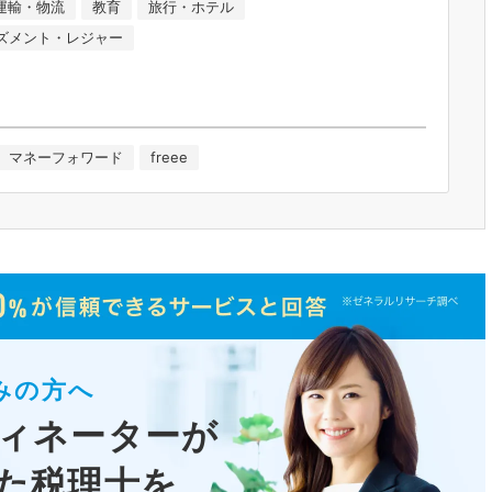
運輸・物流
教育
旅行・ホテル
ズメント・レジャー
マネーフォワード
freee
みの方へ
ィネーターが
た税理士
を