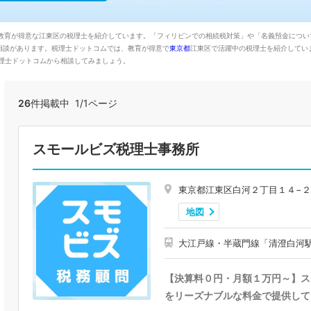
。教育が得意な江東区の税理士を紹介しています。「フィリピンでの相続税対策」や「名義預金につ
相談があります。税理士ドットコムでは、教育が得意で
東京都
江東区で活躍中の税理士を紹介してい
理士ドットコムから相談してみましょう。
26
件掲載中 1/1ページ
スモールビズ税理士事務所
東京都江東区白河２丁目１４−２WO
地図
大江戸線・半蔵門線「清澄白河
【決算料０円・月額１万円～】ス
をリーズナブルな料金で提供して