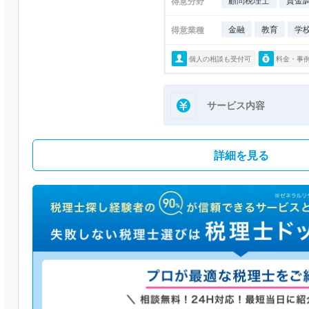
顧問税理士
資金
得意分野
金融
教育
学
得意業種
個人の相談も受付可
料金・事
サービス内容
詳細を見る