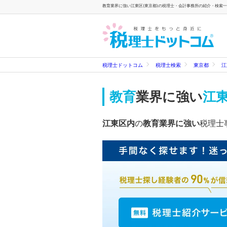
教育業界に強い江東区(東京都)の税理士・会計事務所の紹介・検索一覧
税理士ドットコム
税理士検索
東京都
江
教育
業界に強い
江東
江東区内
の
教育業界に強い
税理士