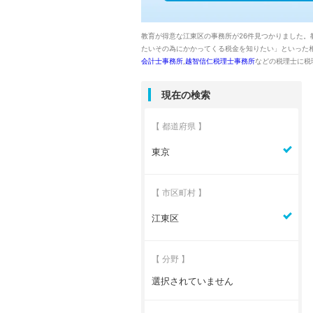
教育が得意な江東区の事務所が26件見つかりました
たいその為にかかってくる税金を知りたい」といった
会計士事務所
,
越智信仁税理士事務所
などの税理士に税
現在の検索
【 都道府県 】
東京
【 市区町村 】
江東区
【 分野 】
選択されていません