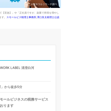
いて【至急】」や「正社員ですが、副業で所得を増やし
ます。
スモールビズ税理士事務所
,
澤口良太税理士公認
RK LABEL 清澄白河
駅」から徒歩5分
モールビジネスの税務サービス
おります