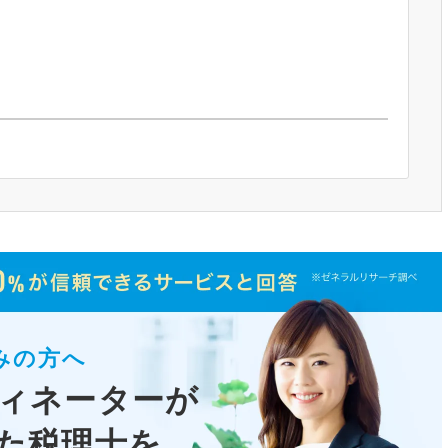
みの方へ
ィネーターが
た税理士
を