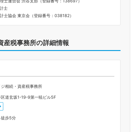
士連合会 渋谷支部（登録番号：138697）
計士
士協会 東京会（登録番号：038182）
資産税事務所の詳細情報
イジ相続・資産税事務所
区道玄坂1-19-9第一暁ビル5F
ら徒歩5分