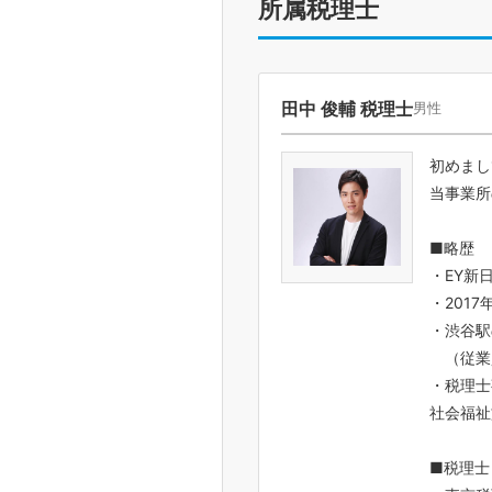
所属税理士
田中 俊輔 税理士
男性
初めまし
当事業所
■略歴
・EY新
・201
・渋谷駅
（従業員
・税理士
社会福祉
■税理士