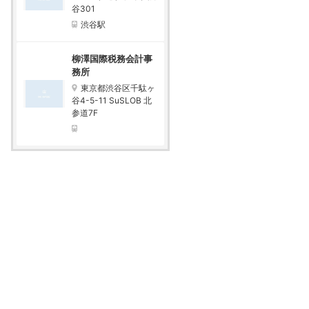
谷301
渋谷駅
柳澤国際税務会計事
務所
東京都渋谷区千駄ヶ
谷4-5-11 SuSLOB 北
参道7F