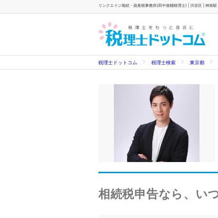
リンクエイジ相続・資産税事務所(田中俊輔税理士) | 渋谷区 | 神泉駅
税理士ドットコム
税理士検索
東京都
相続税申告なら、い