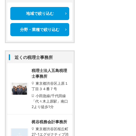
地域で絞り込む
分野・業種で絞り込む
近くの税理士事務所
税理士法人五島税理
士事務所
東京都渋谷区上原１
丁目３４番７号
小田急線/千代田線
「代々木上原駅」南口
2より徒歩1分
梶谷税務会計事務所
東京都渋谷区桜丘町
27-1エグゼクティブ渋