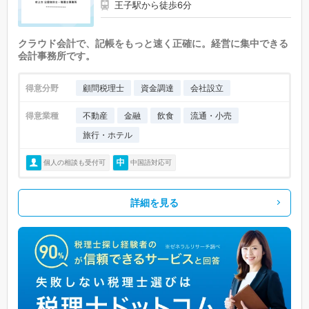
王子駅から徒歩6分
クラウド会計で、記帳をもっと速く正確に。経営に集中できる
会計事務所です。
得意分野
顧問税理士
資金調達
会社設立
得意業種
不動産
金融
飲食
流通・小売
旅行・ホテル
個人の相談も受付可
中国語対応可
詳細を見る