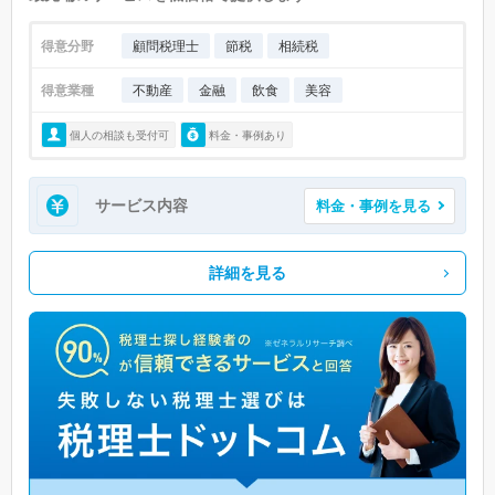
得意分野
顧問税理士
節税
相続税
得意業種
不動産
金融
飲食
美容
個人の相談も受付可
料金・事例あり
サービス内容
料金・事例を見る
詳細を見る