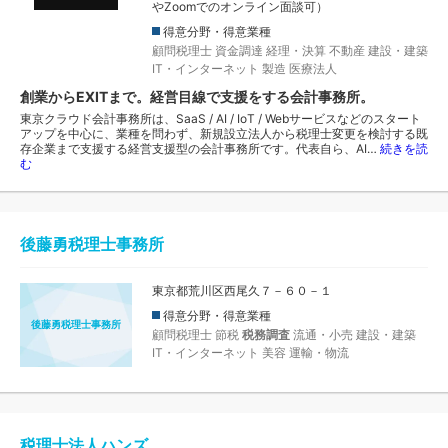
やZoomでのオンライン面談可）
得意分野・得意業種
顧問税理士
資金調達
経理・決算
不動産
建設・建築
IT・インターネット
製造
医療法人
創業からEXITまで。経営目線で支援をする会計事務所。
東京クラウド会計事務所は、SaaS / AI / IoT / Webサービスなどのスタート
アップを中心に、業種を問わず、新規設立法人から税理士変更を検討する既
存企業まで支援する経営支援型の会計事務所です。代表自ら、AI…
続きを読
む
後藤勇税理士事務所
東京都荒川区西尾久７－６０－１
得意分野・得意業種
後藤勇税理士事務所
顧問税理士
節税
税務調査
流通・小売
建設・建築
IT・インターネット
美容
運輸・物流
税理士法人ハンズ