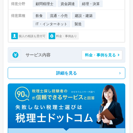
得意分野
顧問税理士
資金調達
経理・決算
得意業種
飲食
流通・小売
建設・建築
IT・インターネット
製造
個人の相談も受付可
料金・事例あり
サービス内容
料金・事例を見る
詳細を見る