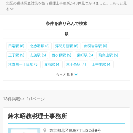
北区の税務調査対策を扱う税理士事務所が13件見つかりました。
...
もっと見
る
条件を絞り込んで検索
駅
田端駅 (8)
北赤羽駅 (8)
浮間舟渡駅 (6)
赤羽岩淵駅 (6)
王子駅 (5)
志茂駅 (5)
西ケ原駅 (5)
栄町駅 (5)
飛鳥山駅 (5)
滝野川一丁目駅 (5)
赤羽駅 (4)
東十条駅 (4)
上中里駅 (4)
王子神谷駅 (4)
梶原駅 (4)
西ヶ原四丁目駅 (3)
尾久駅 (2)
もっと見る
十条駅 (0)
13
件掲載中 1/1ページ
鈴木昭教税理士事務所
東京都北区豊島7丁目32番9号