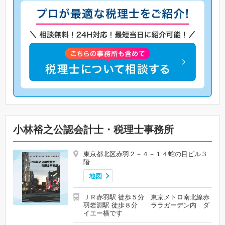
小林裕之公認会計士・税理士事務所
東京都北区赤羽２－４－１４蛇の目ビル３
階
地図
ＪＲ赤羽駅 徒歩５分 東京メトロ南北線赤
羽岩淵駅 徒歩８分 ララガーデン内 ダ
イエー横です