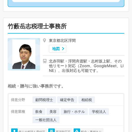
竹藪岳志税理士事務所
東京都北区浮間
地図
北赤羽駅・浮間舟渡駅・志村坂上駅、その
他リモート対応（Zoom、GoogleMeet、LI
NE）、出張対応も可能です。
相続・贈与に強い事務所です。
得意分野
顧問税理士
確定申告
相続税
得意業種
飲食
美容
旅行・ホテル
学校法人
一般社団法人
個人の相談も受付可
英語対応可
料金・事例あり