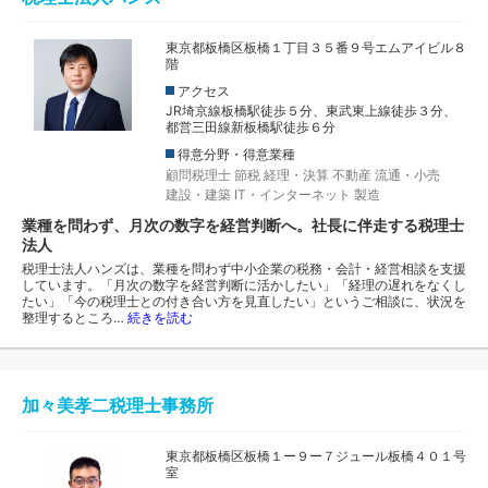
東京都板橋区板橋１丁目３５番９号エムアイビル８
階
アクセス
JR埼京線板橋駅徒歩５分、東武東上線徒歩３分、
都営三田線新板橋駅徒歩６分
得意分野・得意業種
顧問税理士
節税
経理・決算
不動産
流通・小売
建設・建築
IT・インターネット
製造
業種を問わず、月次の数字を経営判断へ。社長に伴走する税理士
法人
税理士法人ハンズは、業種を問わず中小企業の税務・会計・経営相談を支援
しています。「月次の数字を経営判断に活かしたい」「経理の遅れをなくし
たい」「今の税理士との付き合い方を見直したい」というご相談に、状況を
整理するところ…
続きを読む
加々美孝二税理士事務所
東京都板橋区板橋１ー９ー７ジュール板橋４０１号
室