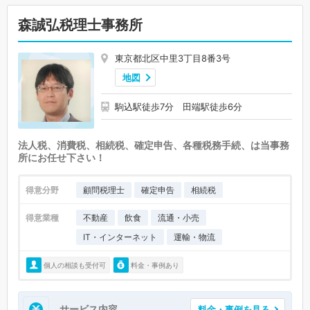
森誠弘税理士事務所
東京都北区中里3丁目8番3号
地図
駒込駅徒歩7分 田端駅徒歩6分
法人税、消費税、相続税、確定申告、各種税務手続、は当事務
所にお任せ下さい！
得意分野
顧問税理士
確定申告
相続税
得意業種
不動産
飲食
流通・小売
IT・インターネット
運輸・物流
個人の相談も受付可
料金・事例あり
サービス内容
料金・事例を見る