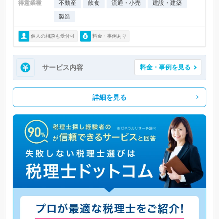
得意業種
不動産
飲食
流通・小売
建設・建築
製造
個人の相談も受付可
料金・事例あり
サービス内容
料金・事例を見る
詳細を見る