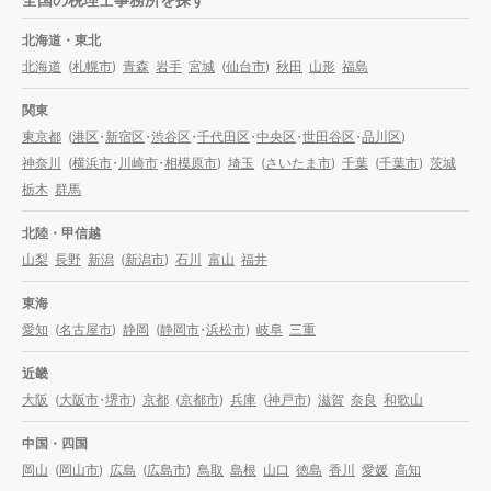
北海道・東北
北海道
(
札幌市
)
青森
岩手
宮城
(
仙台市
)
秋田
山形
福島
関東
東京都
(
港区
・
新宿区
・
渋谷区
・
千代田区
・
中央区
・
世田谷区
・
品川区
)
神奈川
(
横浜市
・
川崎市
・
相模原市
)
埼玉
(
さいたま市
)
千葉
(
千葉市
)
茨城
栃木
群馬
北陸・甲信越
山梨
長野
新潟
(
新潟市
)
石川
富山
福井
東海
愛知
(
名古屋市
)
静岡
(
静岡市
・
浜松市
)
岐阜
三重
近畿
大阪
(
大阪市
・
堺市
)
京都
(
京都市
)
兵庫
(
神戸市
)
滋賀
奈良
和歌山
中国・四国
岡山
(
岡山市
)
広島
(
広島市
)
鳥取
島根
山口
徳島
香川
愛媛
高知