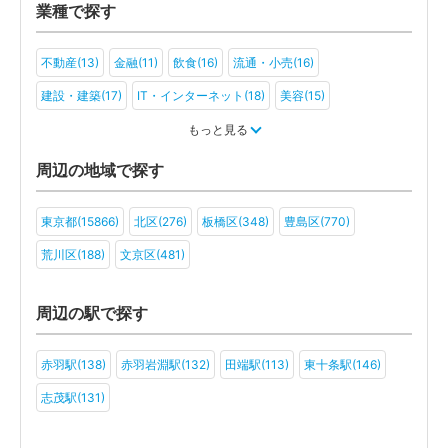
業種で探す
不動産(13)
金融(11)
飲食(16)
流通・小売(16)
建設・建築(17)
IT・インターネット(18)
美容(15)
運輸・物流(16)
製造(16)
教育(15)
医療・福祉(11)
もっと見る
旅行・ホテル(13)
アミューズメント・レジャー(14)
ファンド(5)
周辺の地域で探す
社会福祉法人(9)
医療法人(11)
ＮＰＯ法人(8)
学校法人(8)
東京都(15866)
北区(276)
板橋区(348)
豊島区(770)
一般社団法人(13)
その他(5)
荒川区(188)
文京区(481)
周辺の駅で探す
赤羽駅(138)
赤羽岩淵駅(132)
田端駅(113)
東十条駅(146)
志茂駅(131)