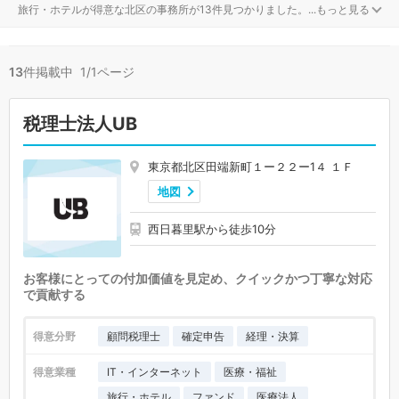
旅行・ホテルが得意な北区の事務所が13件見つかりました。
...
もっと見る
13
件掲載中 1/1ページ
税理士法人UB
東京都北区田端新町１ー２２ー1４ １Ｆ
地図
西日暮里駅から徒歩10分
お客様にとっての付加価値を見定め、クイックかつ丁寧な対応
で貢献する
得意分野
顧問税理士
確定申告
経理・決算
得意業種
IT・インターネット
医療・福祉
旅行・ホテル
ファンド
医療法人