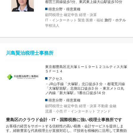
都営三田線徒歩1分、東武東上線大山駅徒歩10分
得意分野・得意業種
顧問税理士
確定申告
経理・決算
IT・インターネット
製造
医療・福祉
旅行・ホテル
学校法人
川島賢治税理士事務所
東京都豊島区北大塚１ー１９ー１２コルティス大塚
５Ｆー１４
アクセス
・JR山手線「大塚駅」北口徒歩3 分 ・都電荒川線
「大塚駅前駅」北側出口徒歩3 分 ・東京メトロ丸
ノ内線「新大塚駅」1番出口徒歩14 分
得意分野・得意業種
顧問税理士
確定申告
経理・決算
不動産
金融
流通・小売
IT・インターネット
ファンド
豊島区のクラウド会計・IT・国際税務に強い税理士事務所です
お客様の経営をサポートする信頼性の高い税務・会計サービスを提供しま
す。経験豊富な代表税理⼠が直接対応し、IT技術を積極的に活⽤して業務効