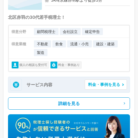
北区赤羽の30代若手税理士！
得意分野
顧問税理士
会社設立
確定申告
得意業種
不動産
飲食
流通・小売
建設・建築
製造
個人の相談も受付可
料金・事例あり
サービス内容
料金・事例を見る
詳細を見る