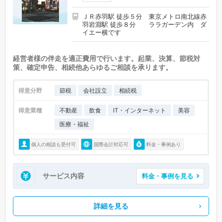
ＪＲ赤羽駅 徒歩５分 東京メトロ南北線赤
羽岩淵駅 徒歩８分 ララガーデン内 ダ
イエー横です
経営者様の伴走を適正費用で行います。起業、決算、節税対
策、確定申告、相続他あらゆるご相談を承ります。
得意分野
節税
会社設立
相続税
得意業種
不動産
飲食
IT・インターネット
美容
医療・福祉
個人の相談も受付可
国際会計対応可
料金・事例あり
サービス内容
料金・事例を見る
詳細を見る