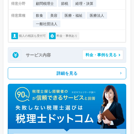
得意分野
顧問税理士
節税
経理・決算
得意業種
飲食
美容
医療・福祉
医療法人
一般社団法人
個人の相談も受付可
料金・事例あり
サービス内容
料金・事例を見る
詳細を見る