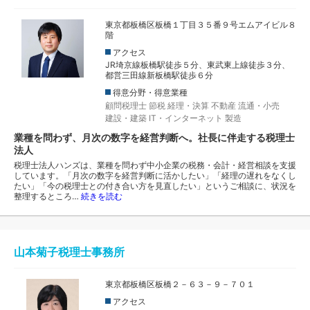
東京都板橋区板橋１丁目３５番９号エムアイビル８
階
アクセス
JR埼京線板橋駅徒歩５分、東武東上線徒歩３分、
都営三田線新板橋駅徒歩６分
得意分野・得意業種
顧問税理士
節税
経理・決算
不動産
流通・小売
建設・建築
IT・インターネット
製造
業種を問わず、月次の数字を経営判断へ。社長に伴走する税理士
法人
税理士法人ハンズは、業種を問わず中小企業の税務・会計・経営相談を支援
しています。「月次の数字を経営判断に活かしたい」「経理の遅れをなくし
たい」「今の税理士との付き合い方を見直したい」というご相談に、状況を
整理するところ…
続きを読む
山本菊子税理士事務所
東京都板橋区板橋２－６３－９－７０１
アクセス