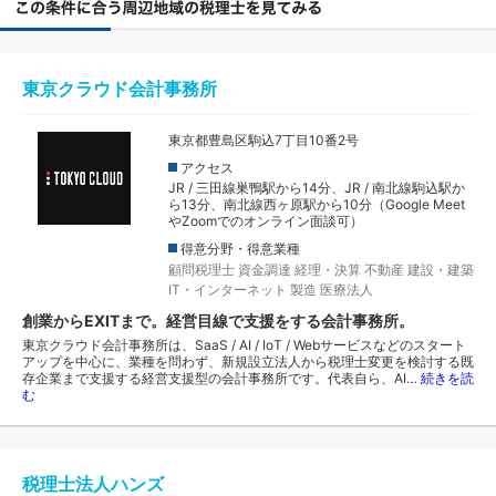
東京クラウド会計事務所
東京都豊島区駒込7丁目10番2号
アクセス
JR / 三田線巣鴨駅から14分、JR / 南北線駒込駅か
ら13分、南北線西ヶ原駅から10分（Google Meet
やZoomでのオンライン面談可）
得意分野・得意業種
顧問税理士
資金調達
経理・決算
不動産
建設・建築
IT・インターネット
製造
医療法人
創業からEXITまで。経営目線で支援をする会計事務所。
東京クラウド会計事務所は、SaaS / AI / IoT / Webサービスなどのスタート
アップを中心に、業種を問わず、新規設立法人から税理士変更を検討する既
存企業まで支援する経営支援型の会計事務所です。代表自ら、AI…
続きを読
む
税理士法人ハンズ