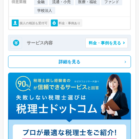
得意業種
金融
流通・小売
医療・福祉
ファンド
学校法人
個人の相談も受付可
料金・事例あり
サービス内容
料金・事例を見る
詳細を見る