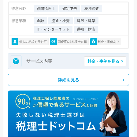
得意分野
顧問税理士
確定申告
税務調査
得意業種
金融
流通・小売
建設・建築
IT・インターネット
運輸・物流
個人の相談も受付可
国税庁OB税理士在籍
料金・事例あり
サービス内容
料金・事例を見る
詳細を見る