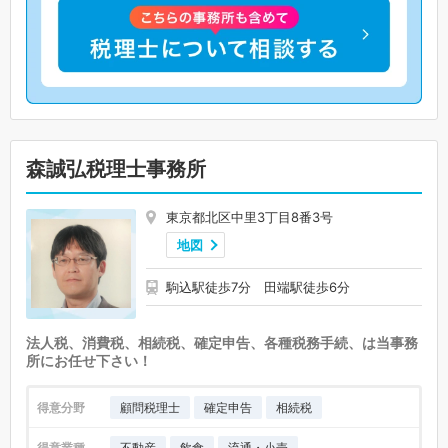
森誠弘税理士事務所
東京都北区中里3丁目8番3号
地図
駒込駅徒歩7分 田端駅徒歩6分
法人税、消費税、相続税、確定申告、各種税務手続、は当事務
所にお任せ下さい！
得意分野
顧問税理士
確定申告
相続税
得意業種
不動産
飲食
流通・小売