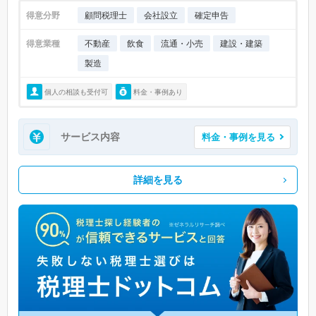
得意分野
顧問税理士
会社設立
確定申告
得意業種
不動産
飲食
流通・小売
建設・建築
製造
個人の相談も受付可
料金・事例あり
サービス内容
料金・事例を見る
詳細を見る