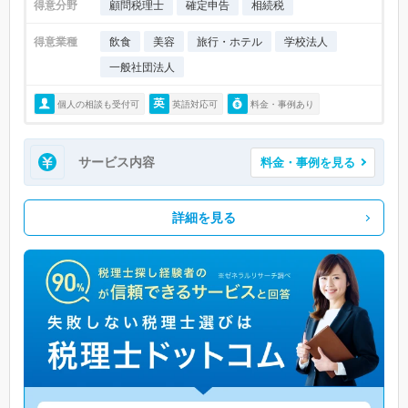
得意分野
顧問税理士
確定申告
相続税
得意業種
飲食
美容
旅行・ホテル
学校法人
一般社団法人
個人の相談も受付可
英語対応可
料金・事例あり
サービス内容
料金・事例を見る
詳細を見る