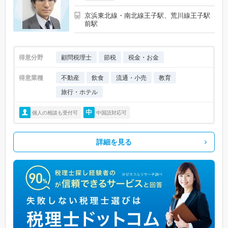
京浜東北線・南北線王子駅、荒川線王子駅
前駅
得意分野
顧問税理士
節税
税金・お金
得意業種
不動産
飲食
流通・小売
教育
旅行・ホテル
個人の相談も受付可
中国語対応可
詳細を見る