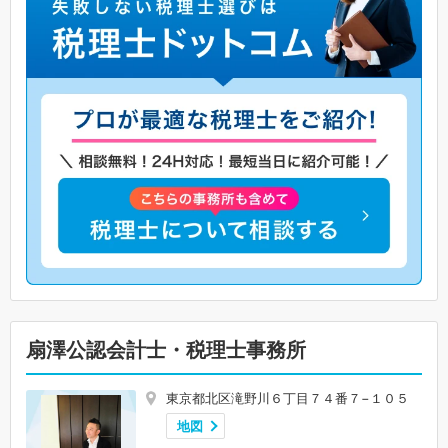
扇澤公認会計士・税理士事務所
東京都北区滝野川６丁目７４番７−１０５
地図