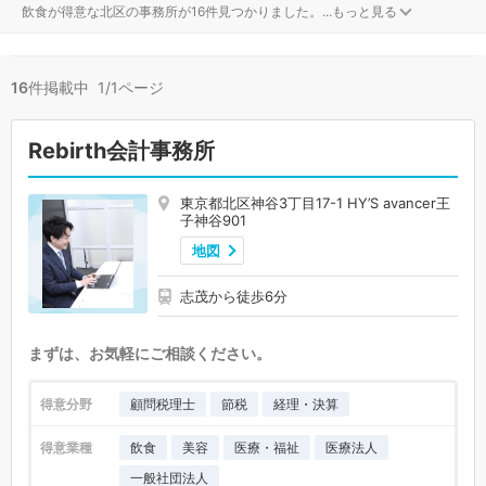
飲食が得意な北区の事務所が16件見つかりました。
...
もっと見る
16
件掲載中 1/1ページ
Rebirth会計事務所
東京都北区神谷3丁目17-1 HY’S avancer王
子神谷901
地図
志茂から徒歩6分
まずは、お気軽にご相談ください。
得意分野
顧問税理士
節税
経理・決算
得意業種
飲食
美容
医療・福祉
医療法人
一般社団法人