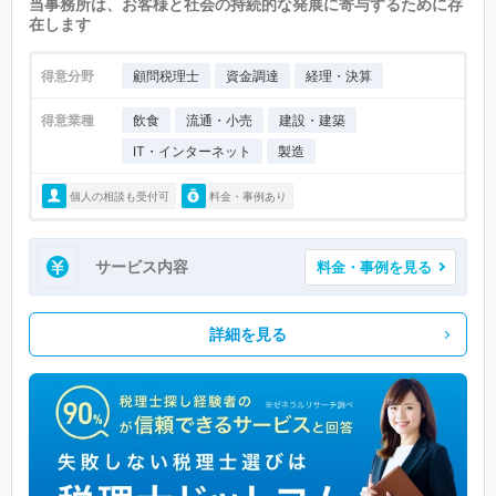
当事務所は、お客様と社会の持続的な発展に寄与するために存
在します
得意分野
顧問税理士
資金調達
経理・決算
得意業種
飲食
流通・小売
建設・建築
IT・インターネット
製造
個人の相談も受付可
料金・事例あり
サービス内容
料金・事例を見る
詳細を見る