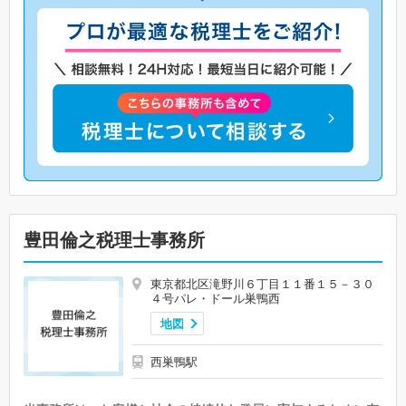
豊田倫之税理士事務所
東京都北区滝野川６丁目１１番１５－３０
４号パレ・ドール巣鴨西
地図
西巣鴨駅