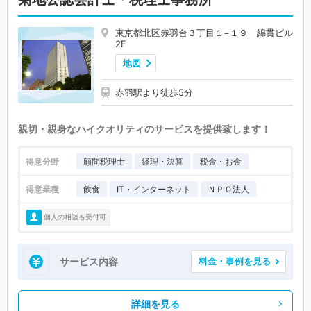
東京都北区赤羽台３丁目１−１９ 綿貫ビル
2F
地図
赤羽駅より徒歩5分
親切・親身なハイクオリティのサービスを提供致します！
得意分野
顧問税理士
経理・決算
税金・お金
得意業種
飲食
IT・インターネット
ＮＰＯ法人
個人の相談も受付可
サービス内容
料金・事例を見る
詳細を見る