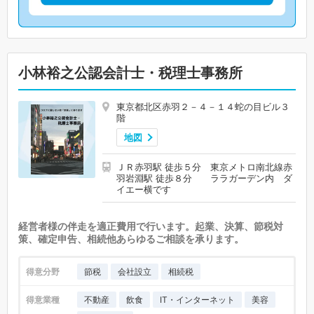
小林裕之公認会計士・税理士事務所
東京都北区赤羽２－４－１４蛇の目ビル３
階
地図
ＪＲ赤羽駅 徒歩５分 東京メトロ南北線赤
羽岩淵駅 徒歩８分 ララガーデン内 ダ
イエー横です
経営者様の伴走を適正費用で行います。起業、決算、節税対
策、確定申告、相続他あらゆるご相談を承ります。
得意分野
節税
会社設立
相続税
得意業種
不動産
飲食
IT・インターネット
美容