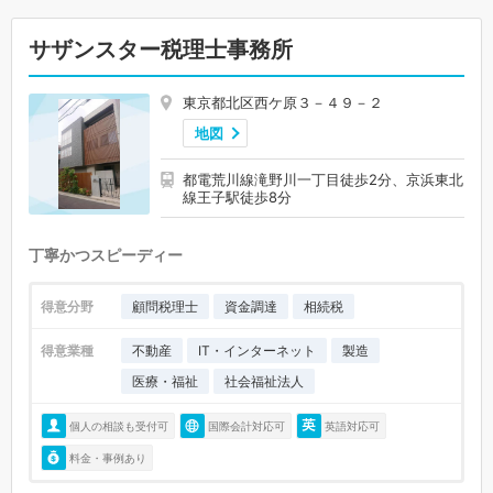
サザンスター税理士事務所
東京都北区西ケ原３－４９－２
地図
都電荒川線滝野川一丁目徒歩2分、京浜東北
線王子駅徒歩8分
丁寧かつスピーディー
得意分野
顧問税理士
資金調達
相続税
得意業種
不動産
IT・インターネット
製造
医療・福祉
社会福祉法人
個人の相談も受付可
国際会計対応可
英語対応可
料金・事例あり