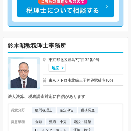
鈴木昭教税理士事務所
東京都北区豊島7丁目32番9号
地図
東京メトロ南北線王子神谷駅徒歩10分
法人決算、税務調査対応に自信があります
得意分野
顧問税理士
確定申告
税務調査
得意業種
金融
流通・小売
建設・建築
IT・インターネット
運輸・物流