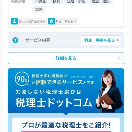
得意業種
不動産
飲食
流通・小売
建設・建築
製造
個人の相談も受付可
料金・事例あり
サービス内容
料金・事例を見る
詳細を見る