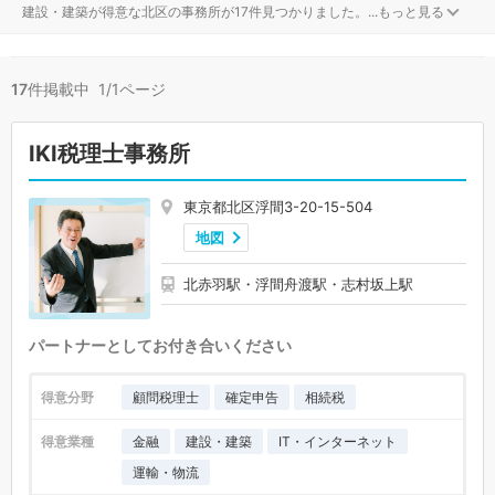
建設・建築が得意な北区の事務所が17件見つかりました。
...
もっと見る
17
件掲載中 1/1ページ
IKI税理士事務所
東京都北区浮間3-20-15-504
地図
北赤羽駅・浮間舟渡駅・志村坂上駅
パートナーとしてお付き合いください
得意分野
顧問税理士
確定申告
相続税
得意業種
金融
建設・建築
IT・インターネット
運輸・物流