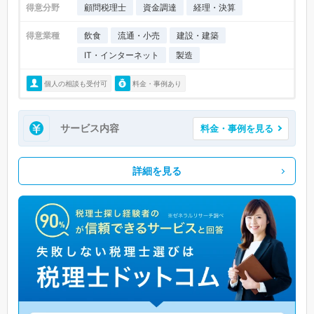
得意分野
顧問税理士
資金調達
経理・決算
得意業種
飲食
流通・小売
建設・建築
IT・インターネット
製造
個人の相談も受付可
料金・事例あり
サービス内容
料金・事例を見る
詳細を見る