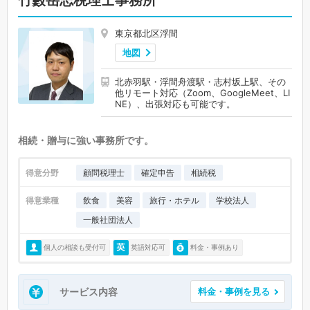
東京都北区浮間
地図
北赤羽駅・浮間舟渡駅・志村坂上駅、その
他リモート対応（Zoom、GoogleMeet、LI
NE）、出張対応も可能です。
相続・贈与に強い事務所です。
得意分野
顧問税理士
確定申告
相続税
得意業種
飲食
美容
旅行・ホテル
学校法人
一般社団法人
個人の相談も受付可
英語対応可
料金・事例あり
サービス内容
料金・事例を見る