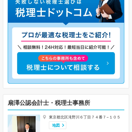
扇澤公認会計士・税理士事務所
東京都北区滝野川６丁目７４番７−１０５
地図