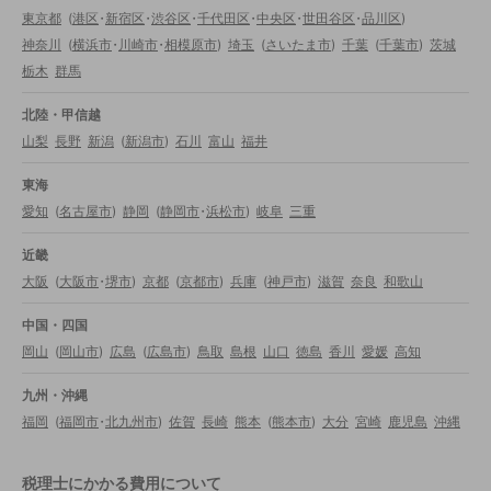
東京都
(
港区
・
新宿区
・
渋谷区
・
千代田区
・
中央区
・
世田谷区
・
品川区
)
神奈川
(
横浜市
・
川崎市
・
相模原市
)
埼玉
(
さいたま市
)
千葉
(
千葉市
)
茨城
栃木
群馬
北陸・甲信越
山梨
長野
新潟
(
新潟市
)
石川
富山
福井
東海
愛知
(
名古屋市
)
静岡
(
静岡市
・
浜松市
)
岐阜
三重
近畿
大阪
(
大阪市
・
堺市
)
京都
(
京都市
)
兵庫
(
神戸市
)
滋賀
奈良
和歌山
中国・四国
岡山
(
岡山市
)
広島
(
広島市
)
鳥取
島根
山口
徳島
香川
愛媛
高知
九州・沖縄
福岡
(
福岡市
・
北九州市
)
佐賀
長崎
熊本
(
熊本市
)
大分
宮崎
鹿児島
沖縄
税理士にかかる費用について