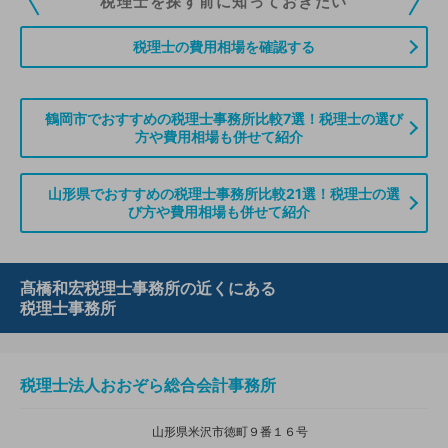
税理士を探す前に知っておきたい
ていただくことができます。また、税理士をお探しの方との接点をご提供す
る「みんなの税務相談」、コーディネーターからの案件紹介などをご利用い
税理士の費用相場を確認する
ただけます。
無料登録のご案内はこちら
鶴岡市でおすすめの税理士事務所比較7選！税理士の選び
方や費用相場も併せて紹介
情報の誤りや削除などのお問い合わせはこちら
山形県でおすすめの税理士事務所比較21選！税理士の選
び方や費用相場も併せて紹介
髙橋和宏税理士事務所の近くにある
税理士事務所
税理士法人おおぞら総合会計事務所
山形県米沢市徳町９番１６号