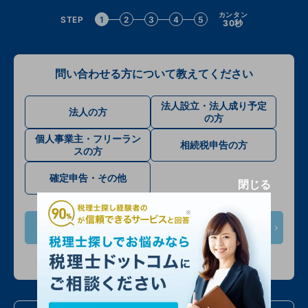
カンタン
STEP
1
2
3
4
5
30秒
問い合わせる方について教えてください
法人設立・法人成り予定
法人の方
の方
個人事業主・フリーラン
相続税申告の方
スの方
確定申告・その他
閉じる
次へ
入力情報は公開されません