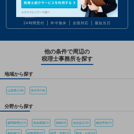
お電話での問い合わせ
050
7586
6224
24時間受付
年中無休
全国対応
最短当日
他の条件で周辺の
税理士事務所を探す
地域から探す
山形県(218)
米沢市(19)
分野から探す
顧問税理士(1)
資金調達(1)
節税(0)
会社設立(0)
確定申告(1)
相続税(1)
税務調査(0)
経理・決算(1)
税金・お金(0)