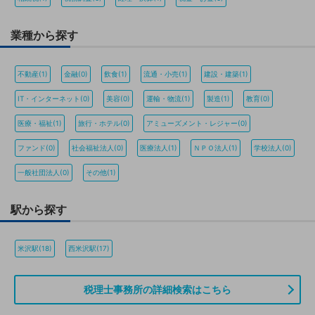
業種から探す
不動産(1)
金融(0)
飲食(1)
流通・小売(1)
建設・建築(1)
IT・インターネット(0)
美容(0)
運輸・物流(1)
製造(1)
教育(0)
医療・福祉(1)
旅行・ホテル(0)
アミューズメント・レジャー(0)
ファンド(0)
社会福祉法人(0)
医療法人(1)
ＮＰＯ法人(1)
学校法人(0)
一般社団法人(0)
その他(1)
駅から探す
米沢駅(18)
西米沢駅(17)
税理士事務所の詳細検索はこちら