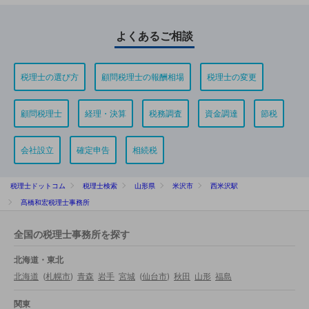
よくあるご相談
税理士の選び方
顧問税理士の報酬相場
税理士の変更
顧問税理士
経理・決算
税務調査
資金調達
節税
会社設立
確定申告
相続税
税理士ドットコム
税理士検索
山形県
米沢市
西米沢駅
髙橋和宏税理士事務所
全国の税理士事務所を探す
北海道・東北
北海道
(
札幌市
)
青森
岩手
宮城
(
仙台市
)
秋田
山形
福島
関東