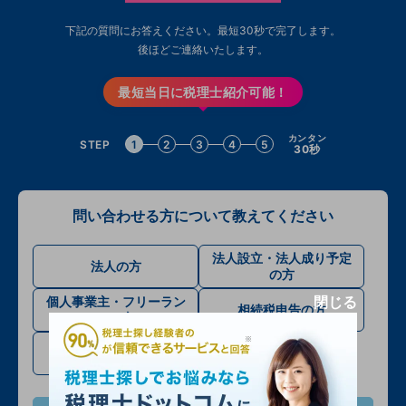
下記の質問にお答えください。最短30秒で完了します。
後ほどご連絡いたします。
最短当日に税理士紹介可能！
カンタン
STEP
1
2
3
4
5
30秒
問い合わせる方について教えてください
法人設立・法人成り予定
法人の方
の方
閉じる
個人事業主・フリーラン
相続税申告の方
スの方
確定申告・その他