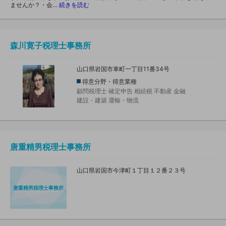
ませんか？・会…
続きを読む
森川寛子税理士事務所
山口県岩国市車町一丁目11番34号
得意分野・得意業種
顧問税理士
確定申告
相続税
不動産
金融
建設・建築
運輸・物流
唐重精男税理士事務所
山口県岩国市今津町１丁目１２番２３号
唐重精男税理士事務所