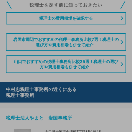
税理士ドットコムの無料会員にご登録いただくと、貴事務所の情報を編集し
税理士を探す前に知っておきたい
ていただくことができます。また、税理士をお探しの方との接点をご提供す
る「みんなの税務相談」、コーディネーターからの案件紹介などをご利用い
税理士の費用相場を確認する
ただけます。
無料登録のご案内はこちら
岩国市周辺でおすすめの税理士事務所比較7選！税理士の
選び方や費用相場も併せて紹介
情報の誤りや削除などのお問い合わせはこちら
山口でおすすめの税理士事務所比較25選！税理士の選び
方や費用相場も併せて紹介
中村忠税理士事務所の近くにある
税理士事務所
税理士法人やまと 岩国事務所
山口県岩国市今津町1丁目8番1号4F