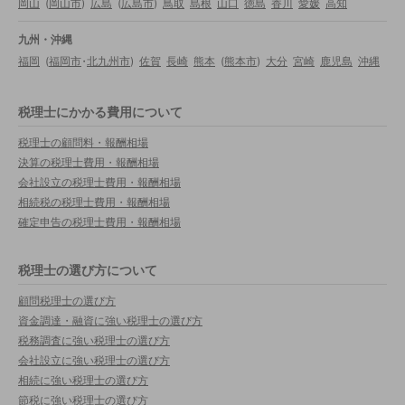
岡山
(
岡山市
)
広島
(
広島市
)
鳥取
島根
山口
徳島
香川
愛媛
高知
九州・沖縄
福岡
(
福岡市
・
北九州市
)
佐賀
長崎
熊本
(
熊本市
)
大分
宮崎
鹿児島
沖縄
税理士にかかる費用について
税理士の顧問料・報酬相場
決算の税理士費用・報酬相場
会社設立の税理士費用・報酬相場
相続税の税理士費用・報酬相場
確定申告の税理士費用・報酬相場
税理士の選び方について
顧問税理士の選び方
資金調達・融資に強い税理士の選び方
税務調査に強い税理士の選び方
会社設立に強い税理士の選び方
相続に強い税理士の選び方
節税に強い税理士の選び方