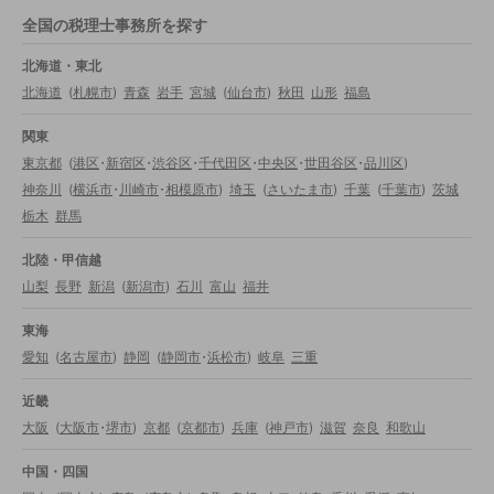
全国の税理士事務所を探す
北海道・東北
北海道
(
札幌市
)
青森
岩手
宮城
(
仙台市
)
秋田
山形
福島
関東
東京都
(
港区
・
新宿区
・
渋谷区
・
千代田区
・
中央区
・
世田谷区
・
品川区
)
神奈川
(
横浜市
・
川崎市
・
相模原市
)
埼玉
(
さいたま市
)
千葉
(
千葉市
)
茨城
栃木
群馬
北陸・甲信越
山梨
長野
新潟
(
新潟市
)
石川
富山
福井
東海
愛知
(
名古屋市
)
静岡
(
静岡市
・
浜松市
)
岐阜
三重
近畿
大阪
(
大阪市
・
堺市
)
京都
(
京都市
)
兵庫
(
神戸市
)
滋賀
奈良
和歌山
中国・四国