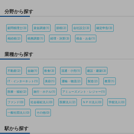
分野から探す
顧問税理士(3)
資金調達(1)
節税(2)
会社設立(3)
確定申告(3)
相続税(2)
税務調査(1)
経理・決算(3)
税金・お金(1)
業種から探す
不動産(2)
金融(1)
飲食(3)
流通・小売(1)
建設・建築(3)
IT・インターネット(1)
美容(1)
運輸・物流(2)
製造(2)
教育(1)
医療・福祉(2)
旅行・ホテル(1)
アミューズメント・レジャー(1)
ファンド(0)
社会福祉法人(0)
医療法人(2)
ＮＰＯ法人(0)
学校法人(0)
一般社団法人(0)
その他(0)
駅から探す