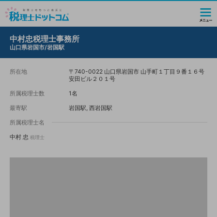
中村忠税理士事務所
山口県岩国市/岩国駅
所在地
〒740-0022 山口県岩国市 山手町１丁目９番１６号
安田ビル２０１号
所属税理士数
1名
最寄駅
岩国駅, 西岩国駅
所属税理士名
中村 忠
税理士