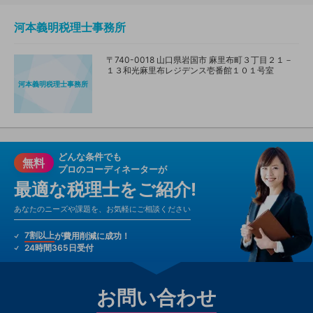
河本義明税理士事務所
〒740-0018 山口県岩国市 麻里布町３丁目２１－
１３和光麻里布レジデンス壱番館１０１号室
河本義明税理士事務所
どんな条件でも
無料
プロのコーディネーターが
最適な税理士をご紹介!
あなたのニーズや課題を、お気軽にご相談ください
7割以上
が費用削減に成功！
24時間365日受付
お問い合わせ