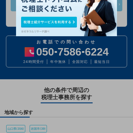
次へ
入力情報は公開されません
お電話での問い合わせ
050
7586
6224
24時間受付
年中無休
全国対応
最短当日
他の条件で周辺の
税理士事務所を探す
地域から探す
山口県(356)
岩国市(39)