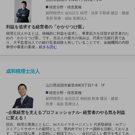
得意分野・得意業種
顧問税理士
会社設立
経理・決算
不動産
建設・建築
美容
医療・福祉
医療法人
利益を追求する経営者の「かかりつけ医」
税理士法人やまとは、積極的に利益を追求し、事業拡大を目指す経営者のた
めの「かかりつけ医」です。当法人の最大の強みは、代表が元銀行員であ
り、大手監査法人での銀行監査経験も有していることです。金融機関の内部
事情や審査の裏側…
続きを読む
成和税理士法人
山口県岩国市麻里布町6丁目7-8 1F
得意分野・得意業種
顧問税理士
会社設立
相続税
飲食
建設・建築
医療・福祉
医療法人
-企業経営を支えるプロフェッショナル- 経営者のやる気を利益
に変える！
現在、税理士業務とともに、㈱スカイマネージメント 代表取締役・㈱アシ
ストアンドサポートの顧問として、県内外でセミナー講師を活動しておりま
す。下記の様な事、お気軽にご相談下さい。・会社の正しい数字を考えてみ