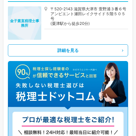
〒520-2143 滋賀県大津市 萱野浦３番６号
アンビエント瀬田レイクサイド５階５０５
号
金子素直税理士事
(粟津駅から徒歩20分)
務所
詳細を見る