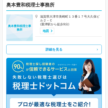
奥本豊和税理士事務所
滋賀県大津市美崎町１３番１７号大久保ビ
ル２－Ｃ
(粟津駅から徒歩9分)
奥本豊和税理士事
務所
地図
詳細を見る