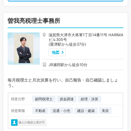
曽我亮税理士事務所
滋賀県大津市大将軍1丁目14番11号 HARIMA
ビル305号
(粟津駅から徒歩37分)
地図
JR瀬田駅から徒歩10分
毎月税理士と月次決算を行い、自己報告・自己確認しましょ
う。
得意分野
顧問税理士
資金調達
経理・決算
得意業種
不動産
流通・小売
建設・建築
美容
個人の相談も受付可