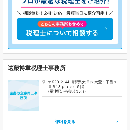
遠藤博章税理士事務所
〒520-2144 滋賀県大津市 大萱１丁目９－
８Ｓ´Ｓｐａｃｅ６階
(粟津駅から徒歩33分)
遠藤博章税理士事
務所
詳細を見る