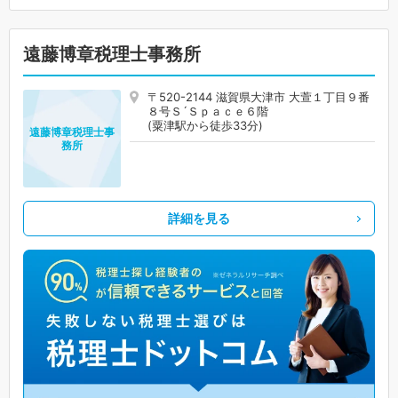
遠藤博章税理士事務所
〒520-2144 滋賀県大津市 大萱１丁目９番
８号Ｓ´Ｓｐａｃｅ６階
(粟津駅から徒歩33分)
遠藤博章税理士事
務所
詳細を見る