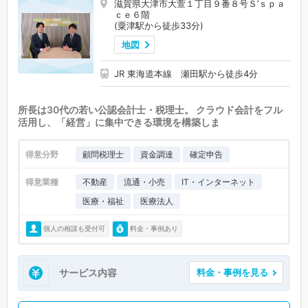
滋賀県大津市大萱１丁目９番８号Ｓ’ｓｐａ
ｃｅ６階
(粟津駅から徒歩33分)
地図
JR 東海道本線 瀬田駅から徒歩4分
所長は30代の若い公認会計士・税理士。 クラウド会計をフル
活用し、「経営」に集中できる環境を構築しま
得意分野
顧問税理士
資金調達
確定申告
得意業種
不動産
流通・小売
IT・インターネット
医療・福祉
医療法人
個人の相談も受付可
料金・事例あり
サービス内容
料金・事例を見る