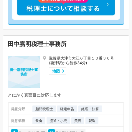
田中嘉明税理士事務所
滋賀県大津市大江６丁目１０番３０号
(粟津駅から徒歩34分)
田中嘉明税理士事
地図
務所
とにかく真面目に対応します
得意分野
顧問税理士
確定申告
経理・決算
得意業種
飲食
流通・小売
美容
製造