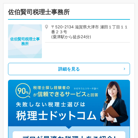
佐伯賢司税理士事務所
〒520-2134 滋賀県大津市 瀬田１丁目１１
番２３号
(粟津駅から徒歩24分)
佐伯賢司税理士事
務所
詳細を見る