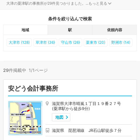
大津の粟津駅の事務所が29件見つかりました。
...
もっと見る
条件を絞り込んで検索
地域
駅
依頼内容
大津市 (128)
草津市 (36)
守山市 (26)
栗東市 (20)
野洲市 (14)
29
件掲載中 1/1ページ
安どう会計事務所
滋賀県大津市晴嵐１丁目１９番２７号
(粟津駅から徒歩9分)
地図
滋賀県 琵琶湖線 JR石山駅徒歩７分