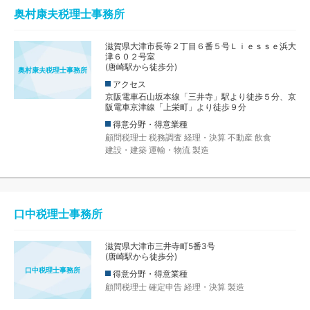
奥村康夫税理士事務所
滋賀県大津市長等２丁目６番５号Ｌｉｅｓｓｅ浜大
津６０２号室
(唐崎駅から徒歩分)
奥村康夫税理士事務所
アクセス
京阪電車石山坂本線「三井寺」駅より徒歩５分、京
阪電車京津線「上栄町」より徒歩９分
得意分野・得意業種
顧問税理士
税務調査
経理・決算
不動産
飲食
建設・建築
運輸・物流
製造
口中税理士事務所
滋賀県大津市三井寺町5番3号
(唐崎駅から徒歩分)
口中税理士事務所
得意分野・得意業種
顧問税理士
確定申告
経理・決算
製造