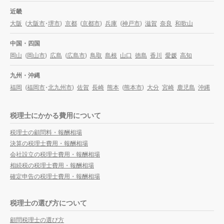
近畿
大阪
(
大阪市
・
堺市
)
京都
(
京都市
)
兵庫
(
神戸市
)
滋賀
奈良
和歌山
中国・四国
岡山
(
岡山市
)
広島
(
広島市
)
鳥取
島根
山口
徳島
香川
愛媛
高知
九州・沖縄
福岡
(
福岡市
・
北九州市
)
佐賀
長崎
熊本
(
熊本市
)
大分
宮崎
鹿児島
沖縄
税理士にかかる費用について
税理士の顧問料・報酬相場
決算の税理士費用・報酬相場
会社設立の税理士費用・報酬相場
相続税の税理士費用・報酬相場
確定申告の税理士費用・報酬相場
税理士の選び方について
顧問税理士の選び方