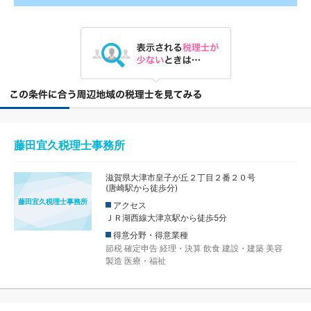
藤田宜久税理士事務所
滋賀県大津市皇子が丘２丁目２番２０号
(唐崎駅から徒歩分)
藤田宜久税理士事務所
アクセス
ＪＲ湖西線大津京駅から徒歩5分
得意分野・得意業種
節税
確定申告
経理・決算
飲食
建設・建築
美容
製造
医療・福祉