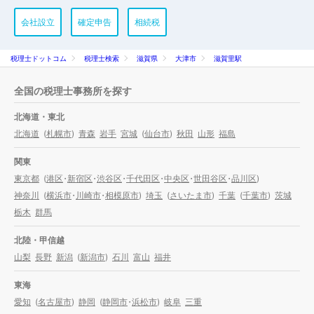
会社設立
確定申告
相続税
税理士ドットコム
税理士検索
滋賀県
大津市
滋賀里駅
全国の税理士事務所を探す
北海道・東北
北海道
(
札幌市
)
青森
岩手
宮城
(
仙台市
)
秋田
山形
福島
関東
東京都
(
港区
・
新宿区
・
渋谷区
・
千代田区
・
中央区
・
世田谷区
・
品川区
)
神奈川
(
横浜市
・
川崎市
・
相模原市
)
埼玉
(
さいたま市
)
千葉
(
千葉市
)
茨城
栃木
群馬
北陸・甲信越
山梨
長野
新潟
(
新潟市
)
石川
富山
福井
東海
愛知
(
名古屋市
)
静岡
(
静岡市
・
浜松市
)
岐阜
三重