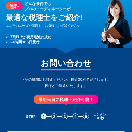
どんな条件でも
無料
プロのコーディネーターが
最適な税理士をご紹介!
あなたのニーズや課題を、お気軽にご相談ください
7割以上
が費用削減に成功！
24時間365日受付
お問い合わせ
下記の質問にお答えください。最短30秒で完了します。
後ほどご連絡いたします。
最短当日に税理士紹介可能！
カンタン
STEP
1
2
3
4
5
30秒