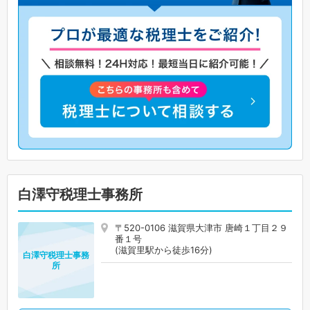
白澤守税理士事務所
〒520-0106 滋賀県大津市 唐崎１丁目２９
番１号
(滋賀里駅から徒歩16分)
白澤守税理士事務
所