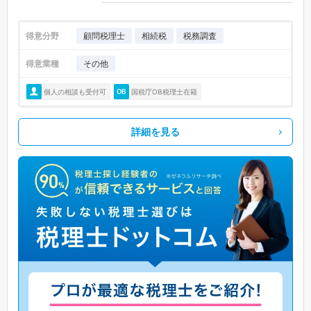
得意分野
顧問税理士
相続税
税務調査
得意業種
その他
個人の相談も受付可
国税庁OB税理士在籍
詳細を見る