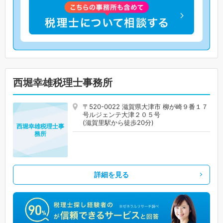
西堀幸雄税理士事務所
〒520-0022 滋賀県大津市 柳が崎９番１７
号ルジェンテ大津２０５号
(滋賀里駅から徒歩20分)
西堀幸雄税理士事
務所
詳細を見る