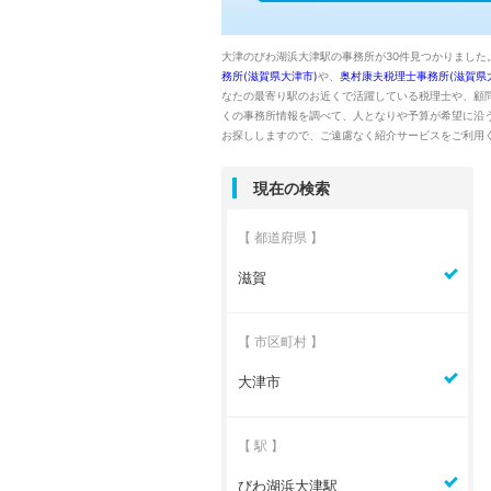
大津のびわ湖浜大津駅の事務所が30件見つかりました
務所(滋賀県大津市)
や、
奥村康夫税理士事務所(滋賀県
なたの最寄り駅のお近くで活躍している税理士や、顧
くの事務所情報を調べて、人となりや予算が希望に沿
お探ししますので、ご遠慮なく紹介サービスをご利用
現在の検索
【 都道府県 】
滋賀
【 市区町村 】
大津市
【 駅 】
びわ湖浜大津駅