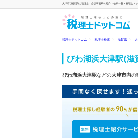
大津市(滋賀県)の税理士・会計事務所の紹介・検索一覧 - 税理士ド
税理士ドットコム
税理士検索
滋賀県
大
びわ湖浜大津駅(滋
びわ湖浜大津駅
などの
大津市内
の