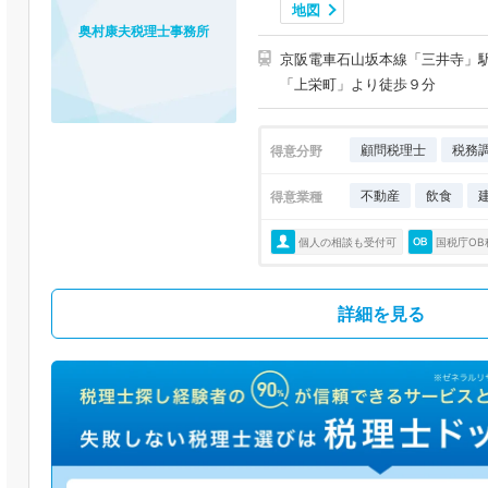
地図
奥村康夫税理士事務所
京阪電車石山坂本線「三井寺」
「上栄町」より徒歩９分
顧問税理士
税務
得意分野
不動産
飲食
得意業種
個人の相談も受付可
国税庁OB
詳細を見る