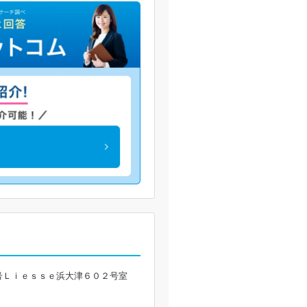
号Ｌｉｅｓｓｅ浜大津６０２号室