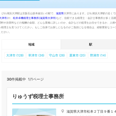
。びわ湖浜大津駅は京阪石山坂本線沿いの駅で、
滋賀県
大津市にあります。びわ湖浜大津駅の近くで
大津市)
や、
松井卓機税理士事務所(滋賀県大津市)
など、信頼できる税理士・会計士事務所が多く活躍
問料や決算料などの報酬の金額、どんな業種に詳しいのか、会計などの処理をお任せできるか、人柄
う税理士を見つけてください。もしご自身でお探しになるのがご負担になる場合は、経験豊富なコー
ください。
地域
駅
大津市 (128)
草津市 (36)
守山市 (26)
栗東市 (20)
野洲市 (14)
30
件掲載中 1/1ページ
りゅうず税理士事務所
滋賀県大津市松本２丁目９番１