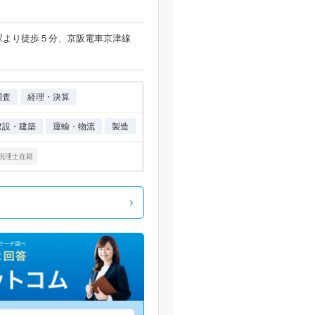
駅より徒歩５分、京阪電車京津線
調査
経理・決算
建設・建築
運輸・物流
製造
税理士在籍