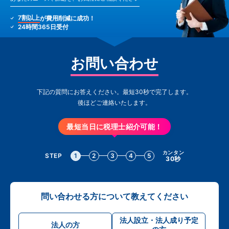
7割以上
が費用削減に成功！
24時間365日受付
お問い合わせ
下記の質問にお答えください。最短30秒で完了します。
後ほどご連絡いたします。
最短当日に税理士紹介可能！
カンタン
STEP
1
2
3
4
5
30秒
問い合わせる方について教えてください
法人設立・法人成り予定
法人の方