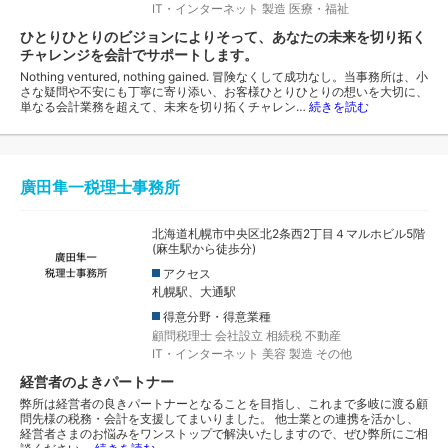
IT・インターネット
製造
医療・福祉
ひとりひとりのビジョンによりそって、あなたの未来を切り拓く
チャレンジを会計でサポートします。
Nothing ventured, nothing gained. 冒険なくして成功なし。当事務所は、小
さな疑問や不安にも丁寧に寄り添い、お客様ひとりひとりの想いを大切に、
単なる会計業務を超えて、未来を切り拓くチャレン…
続きを読む
廣田隼一税理士事務所
北海道札幌市中央区北2条西2丁目４マルホビル5階
(麻生駅から徒歩分)
アクセス
札幌駅、大通駅
得意分野・得意業種
顧問税理士
会社設立
相続税
不動産
IT・インターネット
美容
製造
その他
経営者のよきパートナー
弊所は経営者の良きパートナーとなることを目指し、これまで多岐に渡る顧
問先様の税務・会計を支援してまいりました。 他士業との連携を活かし、
経営者さまのお悩みをワンストップで解決いたしますので、ぜひ弊所にご相