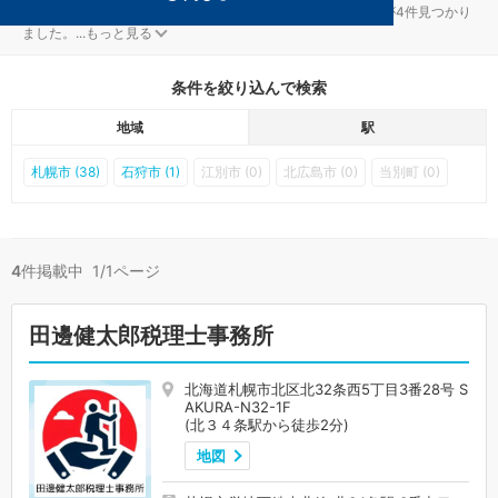
札幌市北区の北３４条駅の確定申告対策を扱う税理士事務所が4件見つかり
ました。
...
もっと見る
条件を絞り込んで検索
地域
駅
札幌市 (38)
石狩市 (1)
江別市 (0)
北広島市 (0)
当別町 (0)
4
件掲載中 1/1ページ
田邊健太郎税理士事務所
北海道札幌市北区北32条西5丁目3番28号 S
AKURA-N32-1F
(北３４条駅から徒歩2分)
地図