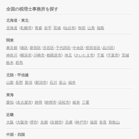
全国の税理士事務所を探す
北海道・東北
北海道
(
札幌市
)
青森
岩手
宮城
(
仙台市
)
秋田
山形
福島
関東
東京都
(
港区
・
新宿区
・
渋谷区
・
千代田区
・
中央区
・
世田谷区
・
品川区
)
神奈川
(
横浜市
・
川崎市
・
相模原市
)
埼玉
(
さいたま市
)
千葉
(
千葉市
)
茨城
栃木
群馬
北陸・甲信越
山梨
長野
新潟
(
新潟市
)
石川
富山
福井
東海
愛知
(
名古屋市
)
静岡
(
静岡市
・
浜松市
)
岐阜
三重
近畿
大阪
(
大阪市
・
堺市
)
京都
(
京都市
)
兵庫
(
神戸市
)
滋賀
奈良
和歌山
中国・四国