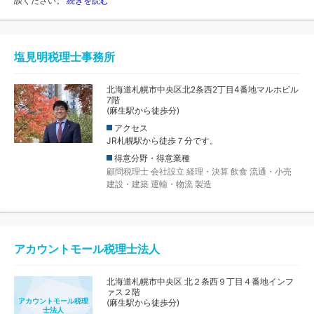
談ください。
続きを読む
塩見明税理士事務所
北海道札幌市中央区北2条西2丁目4番地マルホビル
7階
(麻生駅から徒歩分)
アクセス
JR札幌駅から徒歩７分です。
得意分野・得意業種
顧問税理士
会社設立
経理・決算
飲食
流通・小売
建設・建築
運輸・物流
製造
アカウントモール税理士法人
北海道札幌市中央区 北２条西９丁目４番地インフ
ァス２階
アカウントモール税理
(麻生駅から徒歩分)
士法人