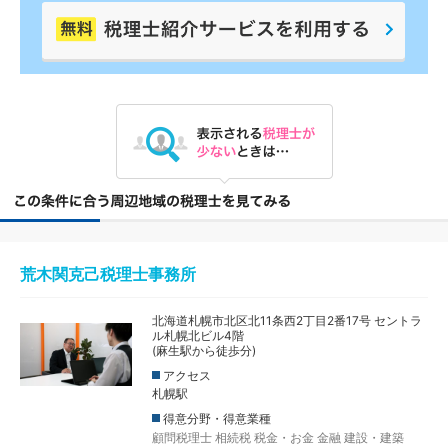
荒木関克己税理士事務所
北海道札幌市北区北11条西2丁目2番17号 セントラ
ル札幌北ビル4階
(麻生駅から徒歩分)
アクセス
札幌駅
得意分野・得意業種
顧問税理士
相続税
税金・お金
金融
建設・建築