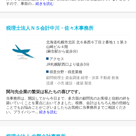
すので、事前の…
続きを読む
税理士法人ＮＳ会計中川・佐々木事務所
北海道札幌市北区 北６条西６丁目２番地１１第３
山崎ビル４階
(麻生駅から徒歩分)
アクセス
JR札幌駅西口より徒歩3分
得意分野・得意業種
顧問税理士
資金調達
経理・決算
不動産
飲食
流通・小売
建設・建築
製造
関与先企業の繁栄は私たちの喜びです。
当事務所は、開設してから今日まで、多方面の顧問先のお客様と信頼の絆を
築いていくことを重点においてきました。税務、会計はもちろん他の些細な
ことでもお悩みごとがございましたらお気軽に当事務所までご相談くださ
い。プライバシー…
続きを読む