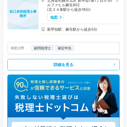
北海道札幌市北区 新琴似7条1丁目3-30 ア
ルファヒル麻生802
(北３４条駅から徒歩18分)
谷口卓弥税理士事
務所
地図
新琴似駅、麻生駅から徒歩5分
得意分野
顧問税理士
確定申告
詳細を見る