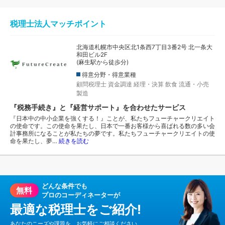
税理士法人マッチポイント
北海道札幌市中央区北1条西7丁目3番2号 北一条大
和田ビル2F
(麻生駅から徒歩分)
得意分野・得意業種
顧問税理士
資金調達
経理・決算
飲食
流通・小売
製造
『税務手続き』と『経営サポート』を合わせたサービス
『日本中の中小企業を強くする！』ことが、私たちフューチャークリエイト
の使命です。この使命を果たし、日本で一番お客様から喜ばれる数の多い会
計事務所になることが私たちの夢です。私たちフューチャークリエイトの使
命を果たし、夢…
続きを読む
どんな条件でも
無料
プロのコーディネーターが
最適な税理士をご紹介!
あなたのニーズや課題を、お気軽にご相談ください