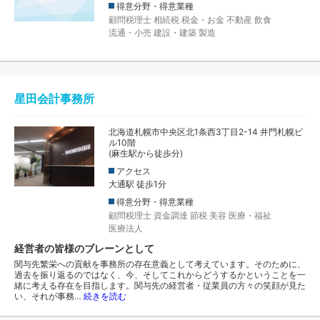
得意分野・得意業種
顧問税理士
相続税
税金・お金
不動産
飲食
流通・小売
建設・建築
製造
星田会計事務所
北海道札幌市中央区北1条西3丁目2-14 井門札幌ビ
ル10階
(麻生駅から徒歩分)
アクセス
大通駅 徒歩1分
得意分野・得意業種
顧問税理士
資金調達
節税
美容
医療・福祉
医療法人
経営者の皆様のブレーンとして
関与先繁栄への貢献を事務所の存在意義として考えています。そのために、
過去を振り返るのではなく、今、そしてこれからどうするかということを一
緒に考える存在を目指します。関与先の経営者・従業員の方々の笑顔が見た
い、それが事務…
続きを読む