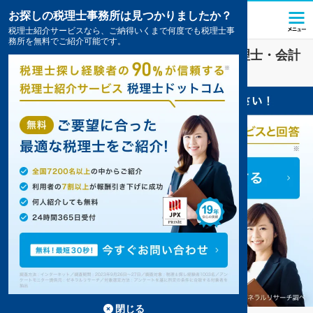
お探しの税理士事務所は見つかりましたか？
税理士紹介サービスなら、ご納得いくまで何度でも税理士事
務所を無料でご紹介可能です。
北３４条駅(北海道)
の
確定申告
を扱う税理士・会計
事務所の一覧
4件掲載中
閉じる