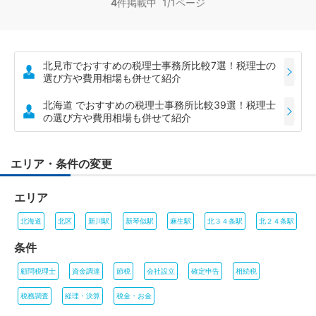
4
件掲載中 1/1ページ
北見市でおすすめの税理士事務所比較7選！税理士の
選び方や費用相場も併せて紹介
北海道 でおすすめの税理士事務所比較39選！税理士
の選び方や費用相場も併せて紹介
エリア・条件の変更
エリア
北海道
北区
新川駅
新琴似駅
麻生駅
北３４条駅
北２４条駅
条件
顧問税理士
資金調達
節税
会社設立
確定申告
相続税
税務調査
経理・決算
税金・お金