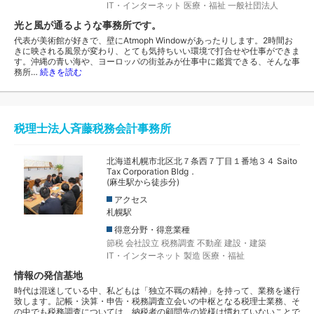
IT・インターネット
医療・福祉
一般社団法人
光と風が通るような事務所です。
代表が美術館が好きで、壁にAtmoph Windowがあったりします。2時間お
きに映される風景が変わり、とても気持ちいい環境で打合せや仕事ができま
す。沖縄の青い海や、ヨーロッパの街並みが仕事中に鑑賞できる、そんな事
務所…
続きを読む
税理士法人斉藤税務会計事務所
北海道札幌市北区北７条西７丁目１番地３４ Saito
Tax Corporation Bldg．
(麻生駅から徒歩分)
アクセス
札幌駅
得意分野・得意業種
節税
会社設立
税務調査
不動産
建設・建築
IT・インターネット
製造
医療・福祉
情報の発信基地
時代は混迷している中、私どもは「独立不羈の精神」を持って、業務を遂行
致します。記帳・決算・申告・税務調査立会いの中枢となる税理士業務、そ
の中でも税務調査については、納税者の顧問先の皆様は慣れていないことで