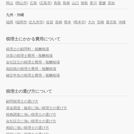
岡山
(
岡山市
)
広島
(
広島市
)
鳥取
島根
山口
徳島
香川
愛媛
高知
九州・沖縄
福岡
(
福岡市
・
北九州市
)
佐賀
長崎
熊本
(
熊本市
)
大分
宮崎
鹿児島
沖縄
税理士にかかる費用について
税理士の顧問料・報酬相場
決算の税理士費用・報酬相場
会社設立の税理士費用・報酬相場
相続税の税理士費用・報酬相場
確定申告の税理士費用・報酬相場
税理士の選び方について
顧問税理士の選び方
資金調達・融資に強い税理士の選び方
税務調査に強い税理士の選び方
会社設立に強い税理士の選び方
相続に強い税理士の選び方