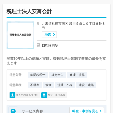
税理士法人安富会計
北海道札幌市南区 澄川５条１０丁目６番８
号
地図
自衛隊前駅
開業10年以上の信頼と実績。複数税理士体制で事業の成長を支
えます
得意分野
顧問税理士
確定申告
経理・決算
得意業種
不動産
飲食
流通・小売
建設・建築
個人の相談も受付可
料金・事例あり
サービス内容
料金・事例を見る