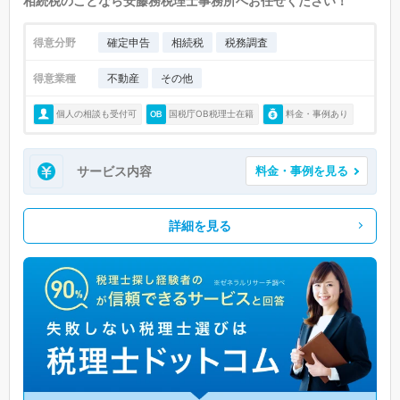
相続税のことなら安藤務税理士事務所へお任せください！
得意分野
確定申告
相続税
税務調査
得意業種
不動産
その他
個人の相談も受付可
国税庁OB税理士在籍
料金・事例あり
サービス内容
料金・事例を見る
詳細を見る