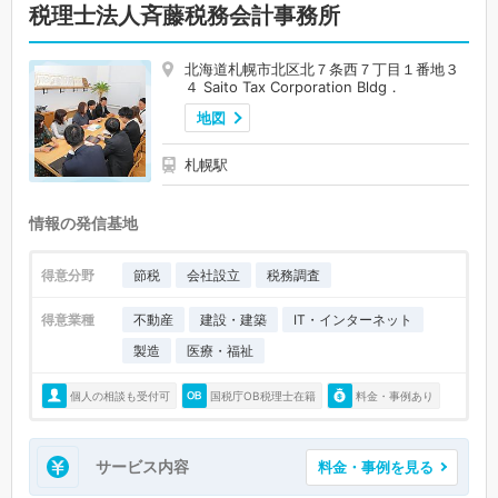
税理士法人斉藤税務会計事務所
北海道札幌市北区北７条西７丁目１番地３
４ Saito Tax Corporation Bldg．
地図
札幌駅
情報の発信基地
得意分野
節税
会社設立
税務調査
得意業種
不動産
建設・建築
IT・インターネット
製造
医療・福祉
個人の相談も受付可
国税庁OB税理士在籍
料金・事例あり
サービス内容
料金・事例を見る