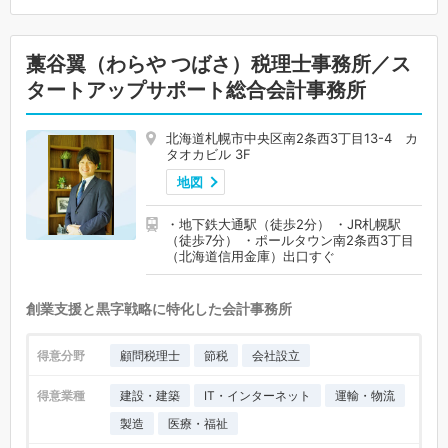
藁谷翼（わらや つばさ）税理士事務所／ス
タートアップサポート総合会計事務所
北海道札幌市中央区南2条西3丁目13-4 カ
タオカビル 3F
地図
・地下鉄大通駅（徒歩2分） ・JR札幌駅
（徒歩7分） ・ポールタウン南2条西3丁目
（北海道信用金庫）出口すぐ
創業支援と黒字戦略に特化した会計事務所
得意分野
顧問税理士
節税
会社設立
得意業種
建設・建築
IT・インターネット
運輸・物流
製造
医療・福祉