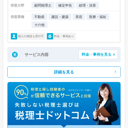
得意分野
顧問税理士
確定申告
経理・決算
得意業種
不動産
建設・建築
美容
医療・福祉
その他
個人の相談も受付可
料金・事例あり
サービス内容
料金・事例を見る
詳細を見る