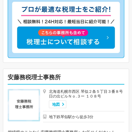
安藤務税理士事務所
北海道札幌市西区 琴似２条５丁目３番８号
日の出ビルＮｏ.３ー １０８号
地図
地下鉄琴似駅から徒歩3分