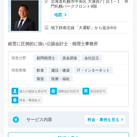
北海道札幌市中央区 大通西7丁目１−１ 井
門札幌パークフロント9階
地図
地下鉄南北線「大通駅」から徒歩6分
経営に圧倒的に強い公認会計士・税理士事務所
得意分野
顧問税理士
資金調達
会社設立
得意業種
飲食
建設・建築
IT・インターネット
製造
医療・福祉
個人の相談も受付可
国際会計対応可
英語対応可
料金・事例あり
サービス内容
料金・事例を見る