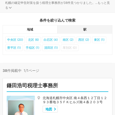
札幌の確定申告対策を扱う税理士事務所が38件見つかりました。
...
もっと見
る
条件を絞り込んで検索
地域
駅
中央区 (20)
北区 (6)
白石区 (4)
南区 (2)
西区 (2)
東区 (1)
豊平区 (1)
手稲区 (1)
清田区 (1)
厚別区 (0)
38
件掲載中 1/1ページ
鎌田浩司税理士事務所
北海道札幌市中央区 南４条西１２丁目１２
９３番地３５ＦＫヒルズ南４条２０３号
地図