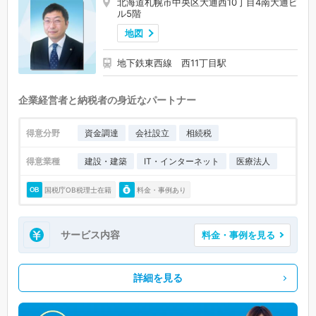
北海道札幌市中央区大通西10丁目4南大通ビ
ル5階
地図
地下鉄東西線 西11丁目駅
企業経営者と納税者の身近なパートナー
得意分野
資金調達
会社設立
相続税
得意業種
建設・建築
IT・インターネット
医療法人
国税庁OB税理士在籍
料金・事例あり
サービス内容
料金・事例を見る
詳細を見る