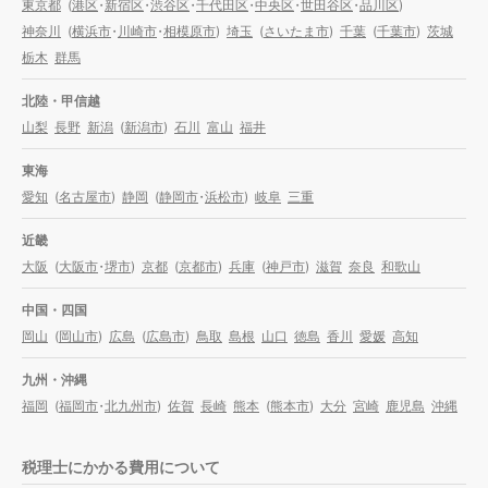
東京都
(
港区
・
新宿区
・
渋谷区
・
千代田区
・
中央区
・
世田谷区
・
品川区
)
神奈川
(
横浜市
・
川崎市
・
相模原市
)
埼玉
(
さいたま市
)
千葉
(
千葉市
)
茨城
栃木
群馬
北陸・甲信越
山梨
長野
新潟
(
新潟市
)
石川
富山
福井
東海
愛知
(
名古屋市
)
静岡
(
静岡市
・
浜松市
)
岐阜
三重
近畿
大阪
(
大阪市
・
堺市
)
京都
(
京都市
)
兵庫
(
神戸市
)
滋賀
奈良
和歌山
中国・四国
岡山
(
岡山市
)
広島
(
広島市
)
鳥取
島根
山口
徳島
香川
愛媛
高知
九州・沖縄
福岡
(
福岡市
・
北九州市
)
佐賀
長崎
熊本
(
熊本市
)
大分
宮崎
鹿児島
沖縄
税理士にかかる費用について