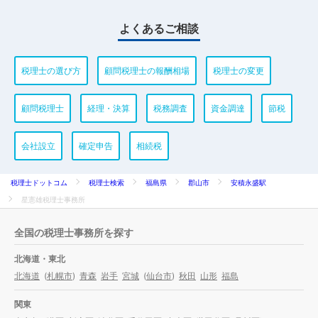
よくあるご相談
税理士の選び方
顧問税理士の報酬相場
税理士の変更
顧問税理士
経理・決算
税務調査
資金調達
節税
会社設立
確定申告
相続税
税理士ドットコム
税理士検索
福島県
郡山市
安積永盛駅
星憲雄税理士事務所
全国の税理士事務所を探す
北海道・東北
北海道
(
札幌市
)
青森
岩手
宮城
(
仙台市
)
秋田
山形
福島
関東