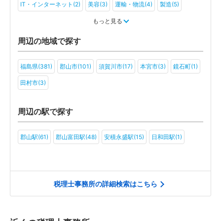
IT・インターネット(2)
美容(3)
運輸・物流(4)
製造(5)
教育(3)
旅行・ホテル(2)
社会福祉法人(2)
もっと見る
周辺の地域で探す
福島県(381)
郡山市(101)
須賀川市(17)
本宮市(3)
鏡石町(1)
田村市(3)
周辺の駅で探す
郡山駅(61)
郡山富田駅(48)
安積永盛駅(15)
日和田駅(1)
税理士事務所の詳細検索はこちら