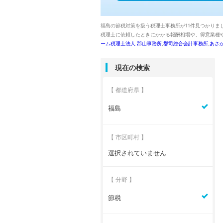
福島の節税対策を扱う税理士事務所が11件見つかり
税理士に依頼したときにかかる報酬相場や、得意業種や
ーム税理士法人 郡山事務所
,
郡司総合会計事務所
,
あさ
現在の検索
【 都道府県 】
福島
【 市区町村 】
選択されていません
【 分野 】
節税