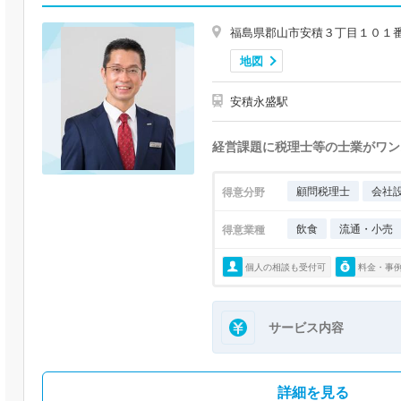
福島県郡山市安積３丁目１０１
地図
安積永盛駅
経営課題に税理士等の士業がワン
顧問税理士
会社
得意分野
飲食
流通・小売
得意業種
個人の相談も受付可
料金・事
サービス内容
詳細を見る