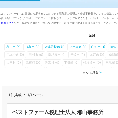
ました。このページでは節税に対応することができる福島県の税理士・会計事務所を、さらに複数のこ
扱う会計ソフトなどの税理士プロフィール情報をチェックしてみてください。税理士ドットコムに登
か税理士法人
など、福島県に事務所があって活動する、節税に強い税理士事務所をご覧ください。気
地域
郡山市 (5)
福島市 (2)
会津若松市 (1)
いわき市 (1)
白河市 (1)
須賀川
二本松市 (0)
田村市 (0)
南相馬市 (0)
伊達市 (0)
本宮市 (0)
桑折町 
大玉村 (0)
鏡石町 (0)
天栄村 (0)
下郷町 (0)
檜枝岐村 (0)
只見町 (
西会津町 (0)
磐梯町 (0)
猪苗代町 (0)
会津坂下町 (0)
湯川村 (0)
柳
もっと見る
昭和村 (0)
会津美里町 (0)
西郷村 (0)
泉崎村 (0)
中島村 (0)
矢吹町 
鮫川村 (0)
石川町 (0)
玉川村 (0)
平田村 (0)
浅川町 (0)
古殿町 (0)
楢葉町 (0)
富岡町 (0)
川内村 (0)
大熊町 (0)
双葉町 (0)
浪江町 (0)
11
件掲載中 1/1ページ
ベストファーム税理士法人 郡山事務所