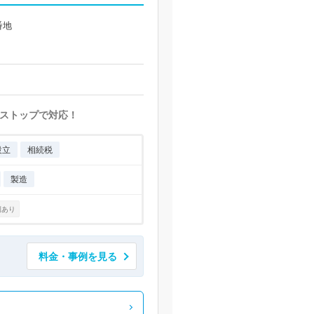
番地
ストップで対応！
設立
相続税
製造
例あり
料金・事例を見る