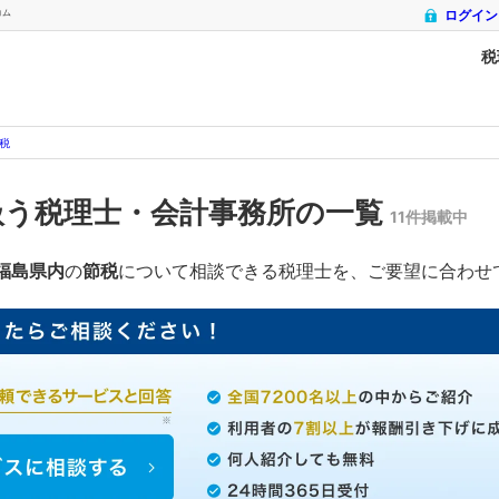
コム
ログイン
税
税
扱う税理士・会計事務所の一覧
11件掲載中
福島県内
の
節税
について相談できる税理士を、ご要望に合わせ