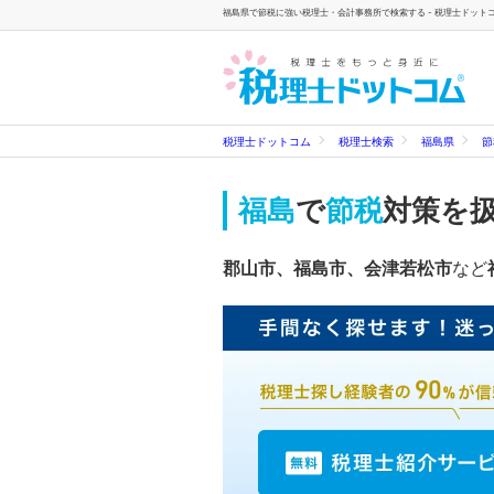
福島県で節税に強い税理士・会計事務所で検索する - 税理士ドット
税理士ドットコム
税理士検索
福島県
節
福島
で
節税
対策を
郡山市、福島市、会津若松市
など