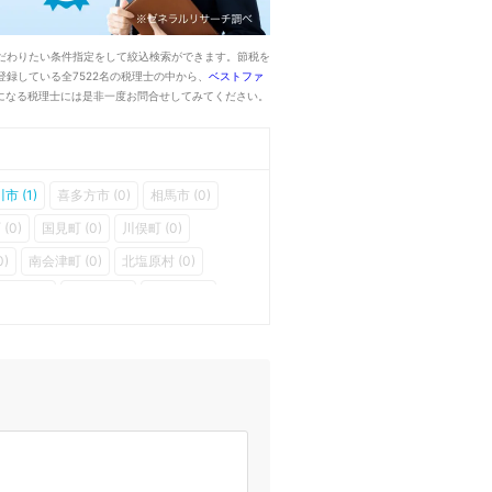
だわりたい条件指定をして絞込検索ができます。節税を
録している全7522名の税理士の中から、
ベストファ
になる税理士には是非一度お問合せしてみてください。
市 (1)
喜多方市 (0)
相馬市 (0)
(0)
国見町 (0)
川俣町 (0)
0)
南会津町 (0)
北塩原村 (0)
津町 (0)
三島町 (0)
金山町 (0)
(0)
棚倉町 (0)
矢祭町 (0)
塙町 (0)
三春町 (0)
小野町 (0)
広野町 (0)
葛尾村 (0)
新地町 (0)
飯舘村 (0)